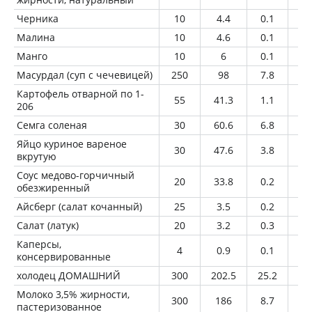
Черника
10
4.4
0.1
0.
Малина
10
4.6
0.1
0.
Манго
10
6
0.1
0
Масурдал (суп с чечевицей)
250
98
7.8
0.
Картофель отварной по 1-
55
41.3
1.1
0.
206
Семга соленая
30
60.6
6.8
3.
Яйцо куриное вареное
30
47.6
3.8
3.
вкрутую
Соус медово-горчичный
20
33.8
0.2
0.
обезжиренный
Айсберг (салат кочанный)
25
3.5
0.2
0
Салат (латук)
20
3.2
0.3
0
Каперсы,
4
0.9
0.1
0
консервированные
холодец ДОМАШНИЙ
300
202.5
25.2
10
Молоко 3,5% жирности,
300
186
8.7
10
пастеризованное