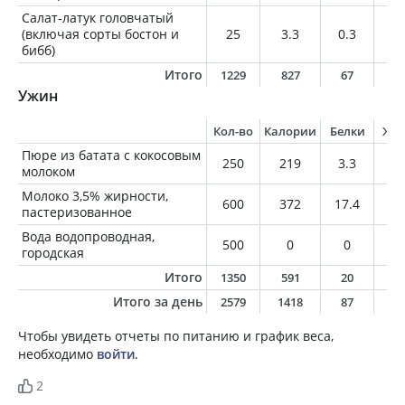
Салат-латук головчатый
(включая сорты бостон и
25
3.3
0.3
0.
бибб)
Итого
1229
827
67
3
Ужин
Кол-во
Калории
Белки
Жи
Пюре из батата с кокосовым
250
219
3.3
5
молоком
Молоко 3,5% жирности,
600
372
17.4
2
пастеризованное
Вода водопроводная,
500
0
0
0
городская
Итого
1350
591
20
2
Итого за день
2579
1418
87
6
Чтобы увидеть отчеты по питанию и график веса,
необходимо
войти
.
2