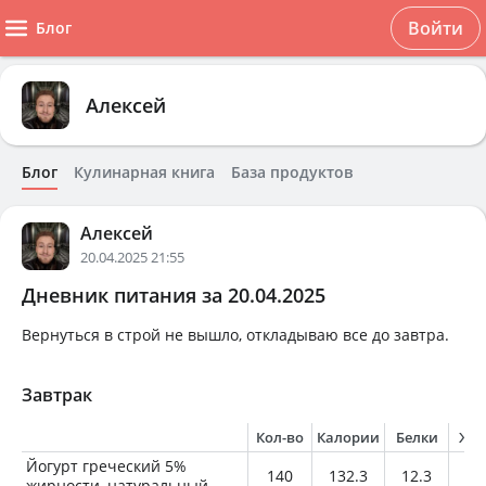
Войти
Блог
Алексей
Блог
Кулинарная книга
База продуктов
Алексей
20.04.2025 21:55
Дневник питания за 20.04.2025
Вернуться в строй не вышло, откладываю все до завтра.
Завтрак
Кол-во
Калории
Белки
Жи
Йогурт греческий 5%
140
132.3
12.3
6.
жирности, натуральный