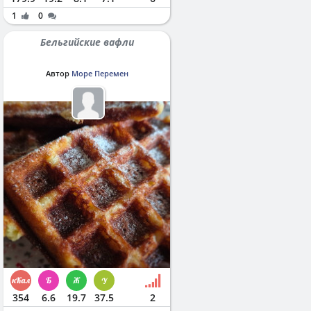
1
0
Бельгийские вафли
Автор
Море Перемен
354
6.6
19.7
37.5
2