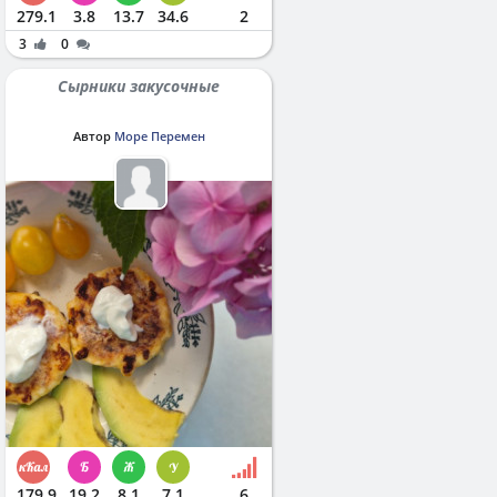
279.1
3.8
13.7
34.6
2
3
0
Сырники закусочные
Автор
Море Перемен
179.9
19.2
8.1
7.1
6