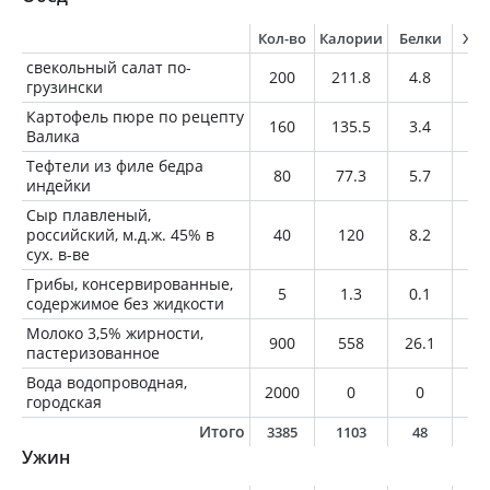
Кол-во
Калории
Белки
Жи
свекольный салат по-
200
211.8
4.8
15
грузински
Картофель пюре по рецепту
160
135.5
3.4
2.
Валика
Тефтели из филе бедра
80
77.3
5.7
4.
индейки
Сыр плавленый,
российский, м.д.ж. 45% в
40
120
8.2
9.
сух. в-ве
Грибы, консервированные,
5
1.3
0.1
0
содержимое без жидкости
Молоко 3,5% жирности,
900
558
26.1
31
пастеризованное
Вода водопроводная,
2000
0
0
0
городская
Итого
3385
1103
48
6
Ужин