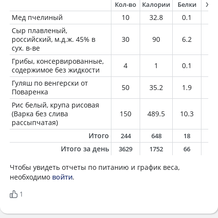
Кол-во
Калории
Белки
Жи
Мед пчелиный
10
32.8
0.1
0
Сыр плавленый,
российский, м.д.ж. 45% в
30
90
6.2
6.
сух. в-ве
Грибы, консервированные,
4
1
0.1
0
содержимое без жидкости
Гуляш по венгерски от
50
35.2
1.9
1.
Поваренка
Рис белый, крупа рисовая
(Варка без слива
150
489.5
10.3
1.
рассыпчатая)
Итого
244
648
18
1
Итого за день
3629
1752
66
7
Чтобы увидеть отчеты по питанию и график веса,
необходимо
войти
.
1