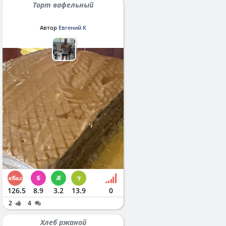
Торт вафельный
Автор
Евгений К
126.5
8.9
3.2
13.9
0
2
4
Хлеб ржаной