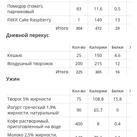
Помидор (томат),
83
11.6
0.5
0
парниковый
FitKit Cake Raspberry
1
149
13
5
Итого
304
472
29
2
Дневной перекус
Кол-во
Калории
Белки
Жи
Кешью
25
150
4.6
12
Воздушный творожок
200
215
12
7
Итого
225
365
16
1
Ужин
Кол-во
Калории
Белки
Жи
Творог 5% жирности
75
108.8
15.8
3.
Йогурт греческий 1,9%
90
65.7
9
1.
жирности, натуральный
Кофе растворимый,
400
8
0.4
0
приготовленный на воде
Молоко 2,5% жирности,