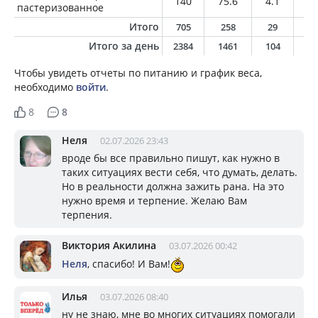
140
75.6
4.1
3.
пастеризованное
Итого
705
258
29
9
Итого за день
2384
1461
104
6
Чтобы увидеть отчеты по питанию и график веса,
необходимо
войти
.
8
8
Неля
02.07.2026 23:43
вроде бы все правильно пишут, как нужно в
таких ситуациях вести себя, что думать, делать.
Но в реальности должна зажить рана. На это
нужно время и терпение. Желаю Вам
терпения.
Виктория Акилина
03.07.2026 00:42
Неля
, спасибо! И Вам!
Илья
03.07.2026 08:40
ну не знаю, мне во многих ситуациях помогали