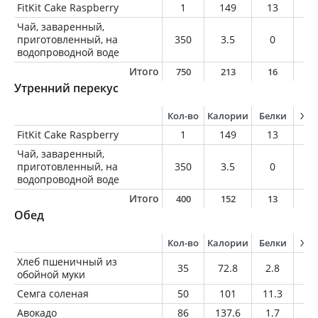
FitKit Cake Raspberry
1
149
13
5
Чай, заваренный,
приготовленный, на
350
3.5
0
0
водопроводной воде
Итого
750
213
16
7
Утренний перекус
Кол-во
Калории
Белки
Жи
FitKit Cake Raspberry
1
149
13
5
Чай, заваренный,
приготовленный, на
350
3.5
0
0
водопроводной воде
Итого
400
152
13
5
Обед
Кол-во
Калории
Белки
Жи
Хлеб пшеничный из
35
72.8
2.8
0.
обойной муки
Семга соленая
50
101
11.3
6.
Авокадо
86
137.6
1.7
12