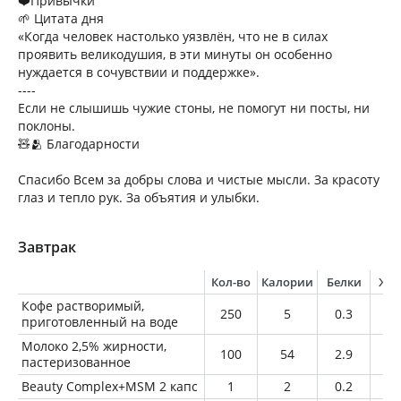
❤️Привычки
🌱 Цитата дня
«Когда человек настолько уязвлён, что не в силах
проявить великодушия, в эти минуты он особенно
нуждается в сочувствии и поддержке».
----
Если не слышишь чужие стоны, не помогут ни посты, ни
поклоны.
🧸🫂 Благодарности
Спасибо Всем за добры слова и чистые мысли. За красоту
глаз и тепло рук. За объятия и улыбки.
Завтрак
Кол-во
Калории
Белки
Жи
Кофе растворимый,
250
5
0.3
0
приготовленный на воде
Молоко 2,5% жирности,
100
54
2.9
2.
пастеризованное
Beauty Complex+MSM 2 капс
1
2
0.2
0