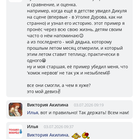
и сравнение, и оценка.
например, когда ещё в детстве увидел Дикуля
на сцене (впервые - в Уголке Дурова, как ни
странно) и узнал его историю. этот пример я
пронёс через всю свою жизнь, детям своим
часто о нём напоминаю😉
а из последнего - мой дядька, которому
прошлым летом месяц отмерили, и который
этим летом ставит теплицу, практически в
одного😁
ну и моя старшая, её пример убедил меня, что
'комок нервов' не так уж и незыблем🤣
все они смогли, а чем я хуже?
это мой девиз✌️
Виктория Акилина
03.07.2026 09:19
Илья
, вот и правильно! Так держать! Всем нам!
Илья
03.07.2026 09:37
Виктория Акилина
,