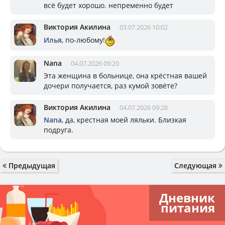
всё будет хорошо. непременно будет
Виктория Акилина
03.07.2026 10:02
Илья
, по-любому!
Nana
04.07.2026 09:20
Эта женщина в больнице, она крёстная вашей
дочери получается, раз кумой зовёте?
Виктория Акилина
04.07.2026 09:28
Nana
, да, крестная моей ляльки. Близкая
подруга.
Предыдущая
Следующая
Дневник
питания