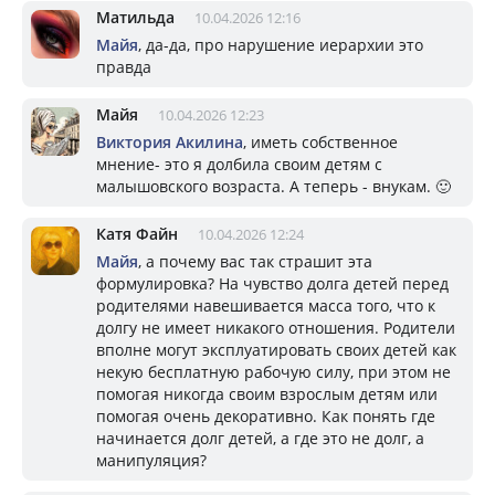
Матильда
10.04.2026 12:16
Майя
, да-да, про нарушение иерархии это
правда
Майя
10.04.2026 12:23
Виктория Акилина
, иметь собственное
мнение- это я долбила своим детям с
малышовского возраста. А теперь - внукам. 🙂
Катя Файн
10.04.2026 12:24
Майя
, а почему вас так страшит эта
формулировка? На чувство долга детей перед
родителями навешивается масса того, что к
долгу не имеет никакого отношения. Родители
вполне могут эксплуатировать своих детей как
некую бесплатную рабочую силу, при этом не
помогая никогда своим взрослым детям или
помогая очень декоративно. Как понять где
начинается долг детей, а где это не долг, а
манипуляция?