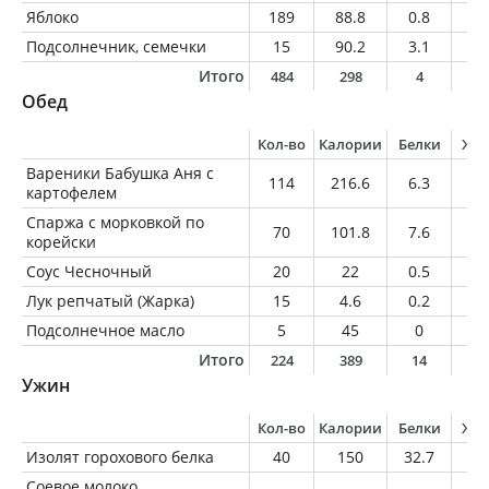
Яблоко
189
88.8
0.8
0.
Подсолнечник, семечки
15
90.2
3.1
7.
Итого
484
298
4
1
Обед
Кол-во
Калории
Белки
Жи
Вареники Бабушка Аня с
114
216.6
6.3
3.
картофелем
Спаржа с морковкой по
70
101.8
7.6
7.
корейски
Соус Чесночный
20
22
0.5
2
Лук репчатый (Жарка)
15
4.6
0.2
0
Подсолнечное масло
5
45
0
5
Итого
224
389
14
1
Ужин
Кол-во
Калории
Белки
Жи
Изолят горохового белка
40
150
32.7
1.
Соевое молоко,