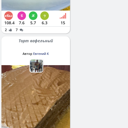
108.4
7.6
5.7
6.3
15
2
7
Торт вафельный
Автор
Евгений К