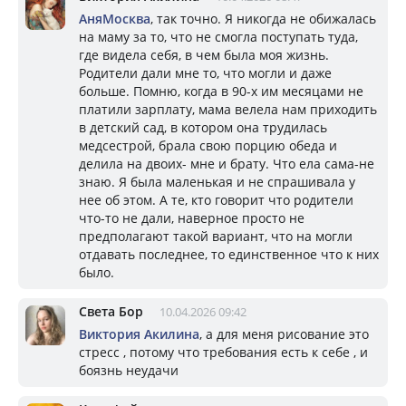
АняМосква
, так точно. Я никогда не обижалась
на маму за то, что не смогла поступать туда,
где видела себя, в чем была моя жизнь.
Родители дали мне то, что могли и даже
больше. Помню, когда в 90-х им месяцами не
платили зарплату, мама велела нам приходить
в детский сад, в котором она трудилась
медсестрой, брала свою порцию обеда и
делила на двоих- мне и брату. Что ела сама-не
знаю. Я была маленькая и не спрашивала у
нее об этом. А те, кто говорит что родители
что-то не дали, наверное просто не
предполагают такой вариант, что на могли
отдавать последнее, то единственное что к них
было.
Света Бор
10.04.2026 09:42
Виктория Акилина
, а для меня рисование это
стресс , потому что требования есть к себе , и
боязнь неудачи