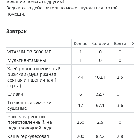
желание помогать другим!
Ведь кто-то действительно может нуждаться в этой
помощи.
Завтрак
Кол-во
Калории
Белки
Жи
VITAMIN D3 5000 ME
1
0
0
0
Мультивитамины
1
0
0
0
Хлеб ржано-пшеничный
рижский (мука ржаная
44
102.1
2.5
0.
сеяная и пшеничная 1
сорта)
Сливки
6
32.7
0.1
1.
Тыквенные семечки,
12
67.1
3.6
5.
сушеные
Чай, заваренный,
приготовленный, на
250
2.5
0
0
водопроводной воде
Каша геркулесовая
200
82.2
2.8
1.