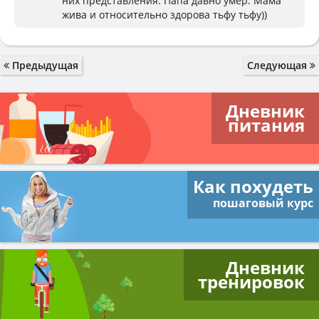
них представления. Папа давно умер. Мама
жива и относительно здорова тьфу тьфу))
Предыдущая
Следующая
Дневник
питания
Как похудеть
пошаговый курс
Дневник
тренировок