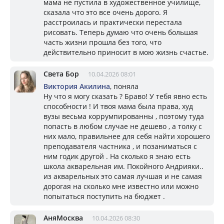
мама не пустила в художественное училище,
сказала что это все очень дорого. Я
расстроилась и практически перестала
рисовать. Теперь думаю что очень большая
часть жизни прошла без того, что
действительно приносит в мою жизнь счастье.
Света Бор
10.04.2026 08:01
Виктория Акилина
, поняла
Ну что я могу сказать ? Браво! У тебя явно есть
способности ! И твоя мама была права, худ
вузы весьма коррумпированны , поэтому туда
попасть в любом случае не дешево , а толку с
них мало, правильнее для себя найти хорошего
преподавателя частника , и позаниматься с
ним годик другой . На сколько я знаю есть
школа акварельная им. Покойного Андрияки..
из акварельных это самая лучшая и не самая
дорогая на сколько мне известно или можно
попытаться поступить на бюджет .
АняМосква
10.04.2026 08:30