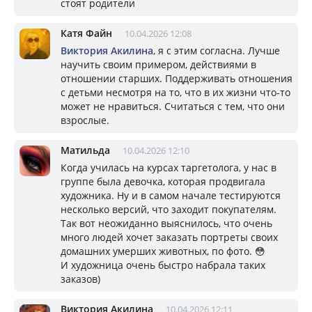
стоят родители
Катя Файн
10.04.2026 12:08
Виктория Акилина
, я с этим согласна. Лучше
научить своим примером, действиями в
отношении старших. Поддерживать отношения
с детьми несмотря на то, что в их жизни что-то
может не нравиться. Считаться с тем, что они
взрослые.
Матильда
10.04.2026 12:10
Когда училась на курсах таргетолога, у нас в
группе была девочка, которая продвигала
художника. Ну и в самом начале тестируются
несколько версий, что заходит покупателям.
Так вот неожиданно выяснилось, что очень
много людей хочет заказать портреты своих
домашних умерших животных, по фото. 😳
И художница очень быстро набрала таких
заказов)
Виктория Акилина
10.04.2026 12:11