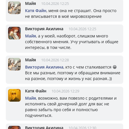
Майя
10.04.2026 12:25
Катя Файн
, меня она не страшит. Она просто
не вписывается в моё мировоззрение
Виктория Акилина
10.04.2026 12:25
Майя
, а у моей, наоборот, слишком много
собственного мнения. Учу учитывать и общие
интересы, в том числе.
Майя
10.04.2026 12:28
Виктория Акилина
, кто с чем сталкивается 😁
Все мы разные, поэтому и обращаем внимание
на разное, поэтому и жизнь у нас разная..))
Катя Файн
10.04.2026 12:29
Майя
, возможно, вам повезло с родителями и
исполнять свой дочерний долг для вас не
равно забыть про себя и полностью
подчиниться.
Виктория Акилина
10.04.2026 12:30