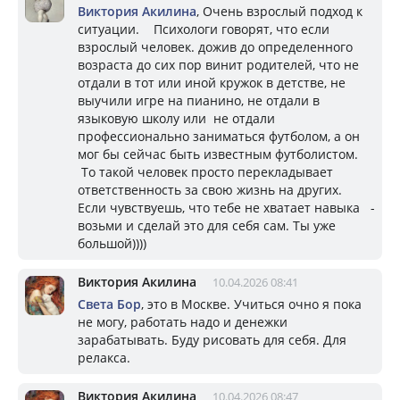
Виктория Акилина
, Очень взрослый подход к
ситуации. Психологи говорят, что если
взрослый человек. дожив до определенного
возраста до сих пор винит родителей, что не
отдали в тот или иной кружок в детстве, не
выучили игре на пианино, не отдали в
языковую школу или не отдали
профессионально заниматься футболом, а он
мог бы сейчас быть известным футболистом.
То такой человек просто перекладывает
ответственность за свою жизнь на других.
Если чувствуешь, что тебе не хватает навыка -
возьми и сделай это для себя сам. Ты уже
большой))))
Виктория Акилина
10.04.2026 08:41
Света Бор
, это в Москве. Учиться очно я пока
не могу, работать надо и денежки
зарабатывать. Буду рисовать для себя. Для
релакса.
Виктория Акилина
10.04.2026 08:47