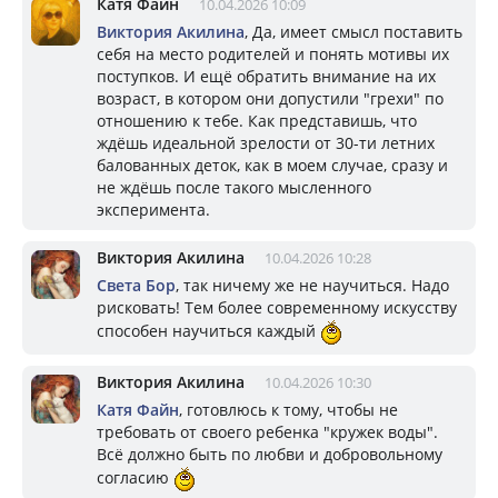
Катя Файн
10.04.2026 10:09
Виктория Акилина
, Да, имеет смысл поставить
себя на место родителей и понять мотивы их
поступков. И ещё обратить внимание на их
возраст, в котором они допустили "грехи" по
отношению к тебе. Как представишь, что
ждёшь идеальной зрелости от 30-ти летних
балованных деток, как в моем случае, сразу и
не ждёшь после такого мысленного
эксперимента.
Виктория Акилина
10.04.2026 10:28
Света Бор
, так ничему же не научиться. Надо
рисковать! Тем более современному искусству
способен научиться каждый
Виктория Акилина
10.04.2026 10:30
Катя Файн
, готовлюсь к тому, чтобы не
требовать от своего ребенка "кружек воды".
Всё должно быть по любви и добровольному
согласию