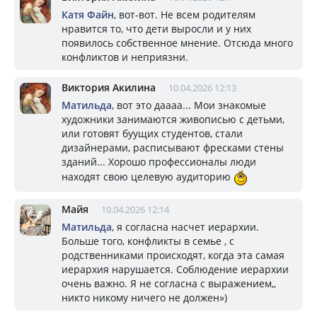
Катя Файн
, вот-вот. Не всем родителям
нравится то, что дети выросли и у них
появилось собственное мнение. Отсюда много
конфликтов и неприязни.
Виктория Акилина
10.04.2026 12:13
Матильда
, вот это даааа... Мои знакомые
художники занимаются живописью с детьми,
или готовят буущих студентов, стали
дизайнерами, расписывают фресками стены
зданий... Хорошо профессионалы люди
находят свою целевую аудиторию
Майя
10.04.2026 12:14
Матильда
, я согласна насчет иерархии.
Больше того, конфликты в семье , с
родственниками происходят, когда эта самая
иерархия нарушается. Соблюдение иерархии
очень важно. Я не согласна с выражением,,
никто никому ничего не должен»)