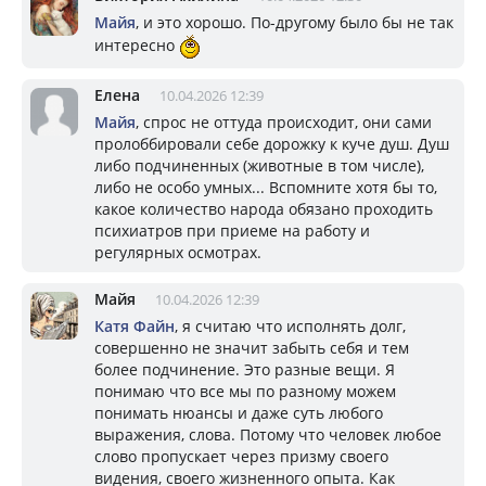
Майя
, и это хорошо. По-другому было бы не так
интересно
Елена
10.04.2026 12:39
Майя
, спрос не оттуда происходит, они сами
пролоббировали себе дорожку к куче душ. Душ
либо подчиненных (животные в том числе),
либо не особо умных... Вспомните хотя бы то,
какое количество народа обязано проходить
психиатров при приеме на работу и
регулярных осмотрах.
Майя
10.04.2026 12:39
Катя Файн
, я считаю что исполнять долг,
совершенно не значит забыть себя и тем
более подчинение. Это разные вещи. Я
понимаю что все мы по разному можем
понимать нюансы и даже суть любого
выражения, слова. Потому что человек любое
слово пропускает через призму своего
видения, своего жизненного опыта. Как