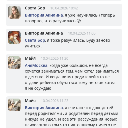
Света Бор
10.04.2026 10:42
Виктория Акилина
, я уже научилась ) теперь
позорно , что разучилась 🙂
Виктория Акилина
10.04.2026 11:05
Света Бор
, я тоже разучилась. Буду заново
учиться.
Майя
10.04.2026 11:20
АняМосква
, когда уже большой, не всегда
хочется заниматься тем, чем хотел заниматься
в детстве. И когда винят родителей что не
отдали ребенка обучаться тому чего он хотел,-
я не осуждаю.
Майя
10.04.2026 11:23
Виктория Акилина
, я считаю что долг детей
перед родителями , а родителей перед детьми
никуда не ушел. И все эти рассуждения новых
психологов о том что никто никому ничего не