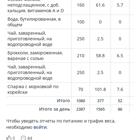
неподслащенное, с доб.
160
61.6
5.7
3.
кальция, витаминов A и D
Вода, бутилированная, в
100
0
0
0
общем
Чай, заваренный,
приготовленный, на
250
2.5
0
0
водопроводной воде
Брокколи, замороженная,
210
58.8
6.5
0.
вареная с солью
Чай, заваренный,
приготовленный, на
250
2.5
0
0
водопроводной воде
Спаржа с морковкой по
70
101.8
7.6
7.
корейски
Итого
1080
377
52
1
Итого за день
2387
1565
86
6
Чтобы увидеть отчеты по питанию и график веса,
необходимо
войти
.
8
44