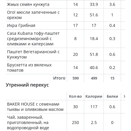
Жмых семян кунжута
14
33.9
3.6
1.
Ого! мюсли запеченные с
12
51.6
1
2.
орехом
Икра Грибная
17
17
0.4
1.
Casa Kubana тофу-паштет
средиземноморский с
8
18.4
0.3
1.
оливками и каперсами
Паштет Вегетарианский с
20
51.8
0.6
4.
Кунжутом
Брускетта из вяленых
14
40.6
0.2
4.
томатов
Итого
599
499
15
2
Утренний перекус
Кол-во
Калории
Белки
Жи
BAKER HOUSE с семенами
30
117
0.6
3
тыквы и оливковым маслом
Чай, заваренный,
приготовленный, на
250
2.5
0
0
водопроводной воде