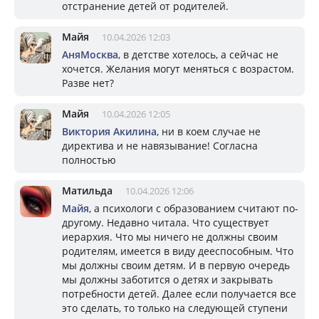
отстранение детей от родителей.
Майя
10.04.2026 12:03
АняМосква
, в детстве хотелось, а сейчас не
хочется. Желания могут меняться с возрастом.
Разве нет?
Майя
10.04.2026 12:05
Виктория Акилина
, ни в коем случае не
директива и не навязывание! Согласна
полностью
Матильда
10.04.2026 12:06
Майя
, а психологи с образованием считают по-
другому. Недавно читала. Что существует
иерархия. Что мы ничего не должны своим
родителям, имеется в виду дееспособным. Что
мы должны своим детям. И в первую очередь
мы должны заботится о детях и закрывать
потребности детей. Далее если получается все
это сделать, то только на следующей ступени