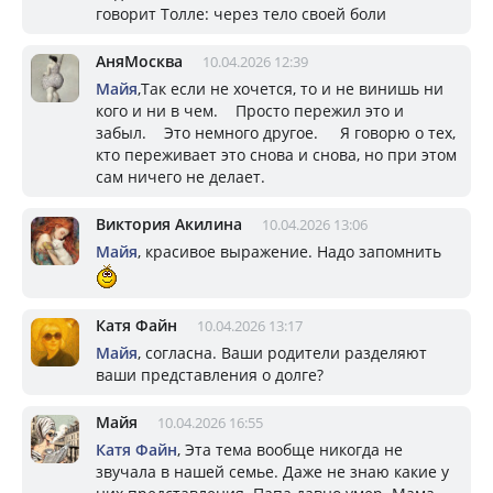
говорит Толле: через тело своей боли
АняМосква
10.04.2026 12:39
Майя
,Так если не хочется, то и не винишь ни
кого и ни в чем. Просто пережил это и
забыл. Это немного другое. Я говорю о тех,
кто переживает это снова и снова, но при этом
сам ничего не делает.
Виктория Акилина
10.04.2026 13:06
Майя
, красивое выражение. Надо запомнить
Катя Файн
10.04.2026 13:17
Майя
, согласна. Ваши родители разделяют
ваши представления о долге?
Майя
10.04.2026 16:55
Катя Файн
, Эта тема вообще никогда не
звучала в нашей семье. Даже не знаю какие у