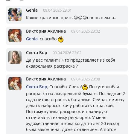
Genia
09.04.2026 23:01
Какие красивые цветы😍😍😍очень нежно..
Виктория Акилина
09.04.2026 23:02
Genia
, спасибо
Света Бор
09.04.2026 23:02
Да у вас талант ! Что представляет из себя
акварельная раскраска ?
Виктория Акилина
09.04.2026 23:08
Света Бор
, Спасибо, Света!
По сути любая
раскраска на акварельной бумаге. Последние 2
года питаю страсть к ботанике. Сейчас не хочу
делать набросок, хочу работать с краской.
Поэтому купила раскрасок и планирую
оттачивать технику регулярно. У меня
художественная школа когда-то лет 20 назад
была закончена. Даже с отличием. А потом