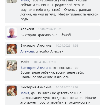
Майя
, Тебе не хочется учить английский
сейчас, а ты винишь родителей, что не
выучили тебя в детстве? Очень странная
логика, на мой взгляд. Инфантильность чистой
воды.
Алексей
10.04.2026 11:52
Виктория, красиво очень👍🎉😄
Виктория Акилина
10.04.2026 11:53
Алексей
, спасибо, Алексей!
Майя
10.04.2026 12:00
Виктория Акилина
, это воспитание.
Воспитание ребенка, воспитание себя.
Взаимное уважение и любовь
Виктория Акилина
10.04.2026 12:02
Майя
, да. Но никак не детектива и не
навязывание чувства должествования. Иначе
это может просто перейти в токсичность и