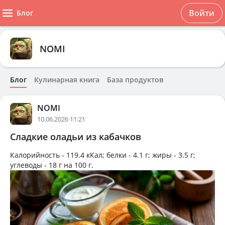
Войти
Блог
NOMI
Блог
Кулинарная книга
База продуктов
NOMI
10.06.2026 11:21
Сладкие оладьи из кабачков
Калорийность -
119.4 кКал
; белки -
4.1 г
; жиры -
3.5 г
;
углеводы -
18 г
на
100 г
.