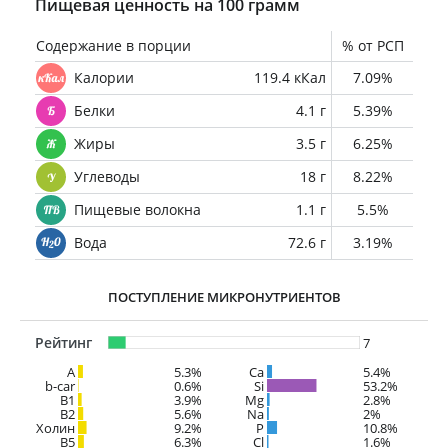
Пищевая ценность на 100 грамм
Содержание в порции
% от РСП
Калории
119.4 кКал
7.09%
Белки
4.1 г
5.39%
Жиры
3.5 г
6.25%
Углеводы
18 г
8.22%
Пищевые волокна
1.1 г
5.5%
Вода
72.6 г
3.19%
ПОСТУПЛЕНИЕ МИКРОНУТРИЕНТОВ
Рейтинг
7
A
5.3%
Ca
5.4%
b-car
0.6%
Si
53.2%
В1
3.9%
Mg
2.8%
B2
5.6%
Na
2%
Холин
9.2%
P
10.8%
B5
6.3%
Cl
1.6%