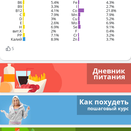
B6
5.4%
Fe
4.3%
B9
3.3%
I
2.7%
B12
4.1%
Co
21.8%
C
7.9%
Mn
7.9%
D
3%
Cu
5.2%
E
2.6%
Mo
6.9%
H
6.9%
Se
9.1%
вит.К
2%
F
0.4%
PP
7.1%
Cr
3.2%
Калий
8.9%
Zn
3.7%
5
Дневник
питания
Как похудеть
пошаговый курс