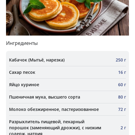
Ингредиенты
Кабачок (Мытьё, нарезка)
250 г
Сахар песок
16 г
Яйцо куриное
60 г
Пшеничная мука, высшего сорта
80 г
Молоко обезжиренное, пастеризованное
72 г
Разрыхлитель пищевой, пекарный
порошок (заменяющий дрожжи), с низким
2 г
содерж. натрия