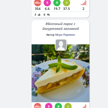
354
6.6
19.7
37.5
2
3
6
Яблочный пирог с
йогуртовой заливкой
Автор
Море Перемен