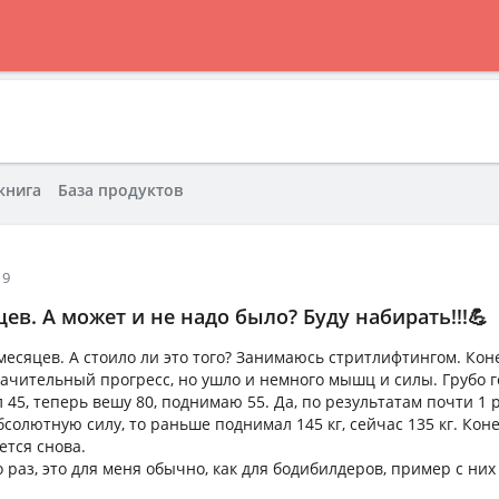
книга
База продуктов
19
яцев. А может и не надо было? Буду набирать!!!💪
5 месяцев. А стоило ли это того? Занимаюсь стритлифтингом. Кон
начительный прогресс, но ушло и немного мышц и силы. Грубо г
 45, теперь вешу 80, поднимаю 55. Да, по результатам почти 1 
бсолютную силу, то раньше поднимал 145 кг, сейчас 135 кг. Ко
ется снова.
 раз, это для меня обычно, как для бодибилдеров, пример с них 