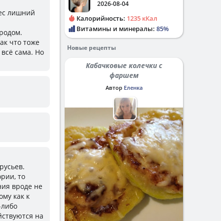
2026-08-04
вес лишний
Калорийность:
1235 кКал
Витамины и минералы:
85%
ородом.
ак что тоже
Новые рецепты
всё сама. Но
Кабачковые колечки с
фаршем
Автор
Еленка
русьев.
ории, то
ния вроде не
ому как к
-либо
йствуются на