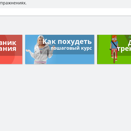
 упражнениях.
Как похудеть
вник
ания
тре
пошаговый курс