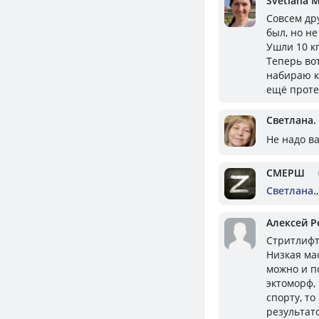
Svetlana M
Совсем др
был, но не
Ушли 10 кг
Теперь во
набираю к
ещё проте
Светлана.
Не надо в
СМЕРШ
Светлана.
Алексей Р
Стритлифт
Низкая мас
можно и п
эктоморф, 
спорту, то
результат