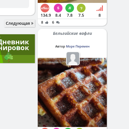
134.9
8.4
7.8
7.5
8
8
6
Следующая
Бельгийские вафли
Дневник
нировок
Автор
Море Перемен