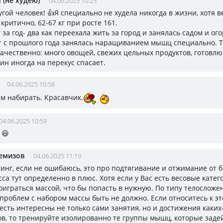
 (не худею)
04.06.2025 10:25
угой человек! 👍Я специально не худела никогда в жизни, хотя 
 критично, 62-67 кг при росте 161.
 за год- два как переехала жить за город и занялась садом и ог
т с прошлого года занялась наращиванием мышц специально. Т
ачественно: много овощей, свежих цельных продуктов, готовлю 
ин иногда на перекус спасает.
04.06.2025 10:58
ам набирать. Красавчик.
04.06.2025 10:59
, 😆
емизов
04.06.2025 11:19
инг, если не ошибаюсь, это про подтягивание и отжимание от б
са тут определенно в плюс. Хотя если у Вас есть весовые катег
оиграться массой, что бы попасть в нужную. По типу телосложе
проблем с набором массы быть не должно. Если относитесь к эт
 есть интересны не только сами занятия, но и достижения каких
ов, то тренируйте изолированно те группы мышц, которые заде