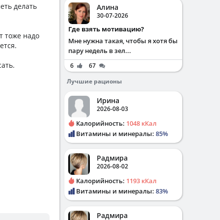
меть делать
Алина
30-07-2026
Где взять мотивацию?
т тоже надо
Мне нужна такая, чтобы я хотя бы
ется.
пару недель в зел...
сать.
6
67
Лучшие рационы
Ирина
2026-08-03
Калорийность:
1048 кКал
Витамины и минералы:
85%
Радмира
2026-08-02
Калорийность:
1193 кКал
Витамины и минералы:
83%
Радмира