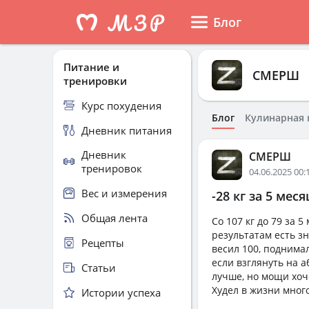
Блог
Питание и
СМЕРШ
тренировки
Курс похудения
Блог
Кулинарная 
Дневник питания
Дневник
СМЕРШ
тренировок
04.06.2025 00:
Вес и измерения
-28 кг за 5 мес
Общая лента
Со 107 кг до 79 за 
результатам есть з
Рецепты
весил 100, поднимал
если взглянуть на а
Статьи
лучше, но мощи хоч
Худел в жизни много
Истории успеха