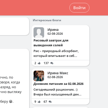
Войти
Интересные блоги
Ирина
02-08-2026
Рисовый завтрак для
выведения солей
Рис – природный абсорбент,
который впитывает в себ...
2
137
Ирина Макс
ечно, по
02-08-2026
оворя, когда
Дневник питания за 02.08.2026
разряд, но
Сегодняшний рациончик. :)
нечно выгляжу
Вчера был насыщенный ден...
беру 😁.
9
67