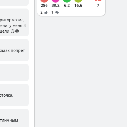
286
39.2
6.2
16.6
7
2
1
притормозил,
ели, у меня 4
 цели 😉😂
 кааак попрет
отолка.
 отличным