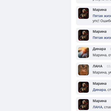
Марина
Пятая жизн
упс! Ошиб
Марина
Пятая жизн
Динара
Марина, о
ЛАНА
03
Марина, у
Марина
Динара
, с
Марина
ЛАНА
, спа