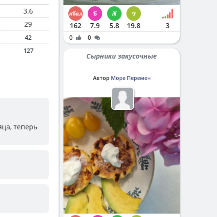
3.6
29
162
7.9
5.8
19.8
3
42
0
0
127
Сырники закусочные
Автор
Море Перемен
яца, теперь