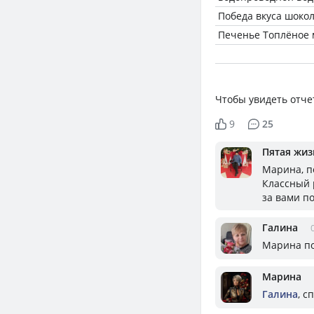
Победа вкуса шокол
Печенье Топлёное 
Чтобы увидеть отче
9
25
Пятая жизн
Марина, п
Классный р
за вами по
Галина
Марина по
Марина
Галина
, с