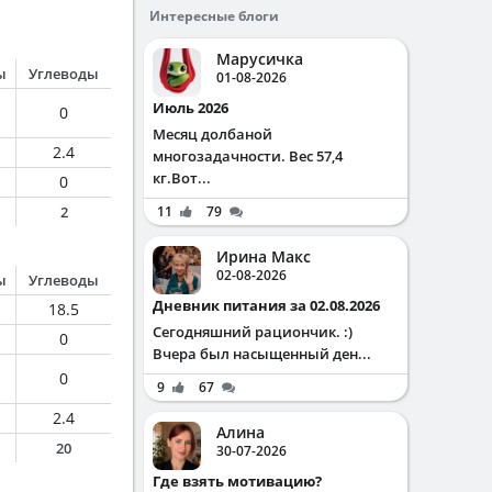
Интересные блоги
Марусичка
ы
Углеводы
01-08-2026
Июль 2026
0
Месяц долбаной
2.4
многозадачности. Вес 57,4
кг.Вот...
0
2
11
79
Ирина Макс
02-08-2026
ы
Углеводы
Дневник питания за 02.08.2026
18.5
Сегодняшний рациончик. :)
0
Вчера был насыщенный ден...
0
9
67
2.4
Алина
20
30-07-2026
Где взять мотивацию?