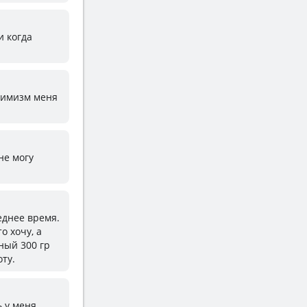
и когда
птимизм меня
не могу
леднее время.
о хочу, а
ный 300 гр
ту.
ь у меня