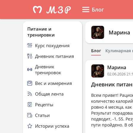
Блог
Питание и
Марина
тренировки
Курс похудения
Блог
Кулинарная 
Дневник питания
Дневник
Марина
тренировок
02.06.2026 21:
Вес и измерения
Дневник питани
Общая лента
Всем привет! Рацио
количество калорий
Рецепты
ровно 4 месяца, ка
Результат порадовал
Статьи
подводит, -1, 55. Р
пути пройдено. В о
Истории успеха