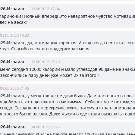
026-Израиль
03.06.2026 17:04
ариночка! Полный вперед! Это невероятное чувство мотиваци
вес на весах!
03.06.2026 19:32
025-Израиль
, да, мотивация хорошая. А ведь когда вес встал, о
инул. Спасибо всем, кто поддерживал меня!
026-Израиль
03.06.2026 21:20
к меня сегодня 12000 калорий и мало углеводов 90 даже не знаю,
 закончились пару дней уже,может их за этого ?
03.06.2026 21:46
025-Израиль
, у меня так же не днях было. Да и частенько в пос
 добирать хоть до какого то минимума. Сейчас ем не потому, чт
о надо. Сегодня вот перекроила ужин, потому что запланирован
ня просто бы не влезли. Даже мысли о еде стали вызывать тошно
026-Израиль
04.06.2026 08:25
а у меня снизился кбжу на работе вместо 1000 ккал за целый ден