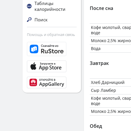
Таблицы
После сна
калорийности
Поиск
Кофе молотый, сва
воде
Помощь и обратная связь
Молоко 2,5% жирно
Вода
Завтрак
Хлеб Дарницкий
Сыр Ламбер
Кофе молотый, сва
воде
Молоко 2,5% жирно
Обед