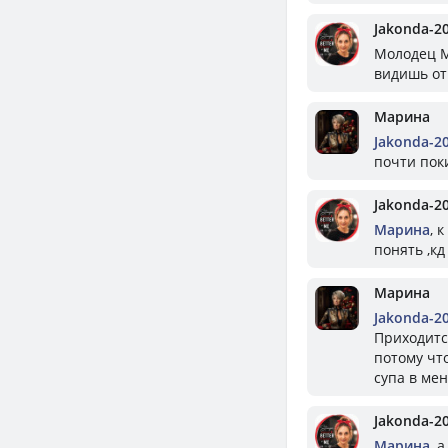
Jakonda-2
Молодец М
видишь от
Марина
Jakonda-2
почти пок
Jakonda-2
Марина
, 
понять ,кд
Марина
Jakonda-2
Приходится
потому чт
супа в ме
Jakonda-2
Марина
, 