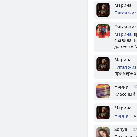
Марина
Пятая жизн
Пятая жизн
Марина
, 
сбавила. В
догонять 
Марина
Пятая жизн
примерно 8
Happy
0
Классный 
Марина
Happy
, сп
Sonya
02
Поздравля