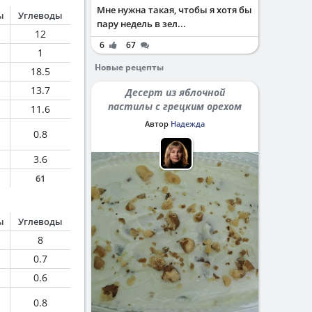
Мне нужна такая, чтобы я хотя бы
ы
Углеводы
пару недель в зел...
12
6
67
1
Новые рецепты
18.5
13.7
Десерт из яблочной
пастилы с грецким орехом
11.6
Автор
Надежда
0.8
3.6
61
ы
Углеводы
8
0.7
0.6
0.8