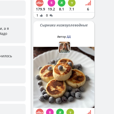
179.9
19.2
8.1
7.1
6
1
0
Сырники низкоуглеводные
, а я
Надо
Автор
ДД
училось