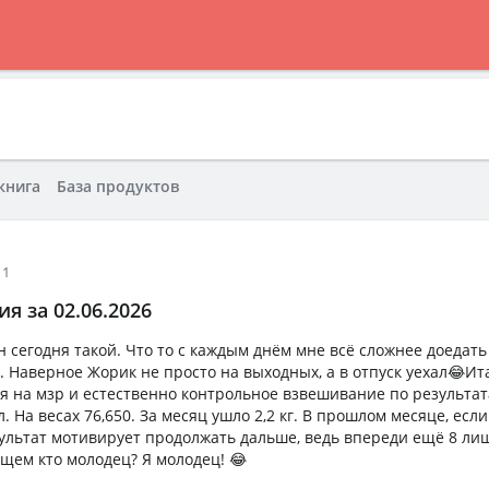
книга
База продуктов
11
я за 02.06.2026
н сегодня такой. Что то с каждым днём мне всё сложнее доедат
. Наверное Жорик не просто на выходных, а в отпуск уехал😂Ит
к я на мзр и естественно контрольное взвешивание по результа
. На весах 76,650. За месяц ушло 2,2 кг. В прошлом месяце, есл
езультат мотивирует продолжать дальше, ведь впереди ещё 8 лиш
бщем кто молодец? Я молодец! 😂