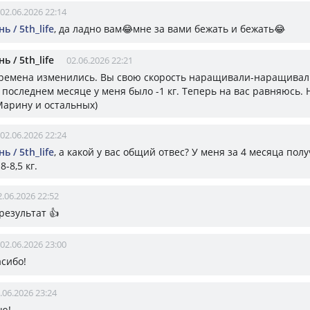
02.06.2026 22:14
ь / 5th_life
, да ладно вам😂мне за вами бежать и бежать😂
ь / 5th_life
02.06.2026 22:21
времена изменились. Вы свою скорость наращивали-наращивали
 последнем месяце у меня было -1 кг. Теперь на вас равняюсь. 
Марину и остальных)
02.06.2026 22:24
ь / 5th_life
, а какой у вас общий отвес? У меня за 4 месяца пол
-8,5 кг.
2.06.2026 22:52
результат 👍
02.06.2026 23:00
асибо!
.06.2026 23:24
ю!