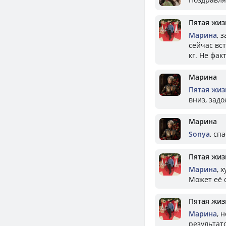
Пятая жизн
Марина
, 
сейчас вст
кг. Не фак
Марина
Пятая жизн
вниз, зад
Марина
Sonya
, сп
Пятая жизн
Марина
, 
Может её о
Пятая жизн
Марина
, 
результат