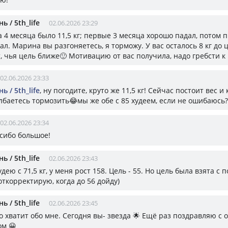
ь / 5th_life
02.06.2026 23:29
за 4 месяца было 11,5 кг; первые 3 месяца хорошо падал, потом 
ал. Марина вы разгоняетесь, я торможу. У вас осталось 8 кг до ц
т, чья цель ближе🙂 Мотивацию от вас получила, надо гребсти к
02.06.2026 23:33
ь / 5th_life
, ну погодите, круто же 11,5 кг! Сейчас постоит вес и
олбаетесь тормозить😂мы же обе с 85 худеем, если не ошибаюсь?
02.06.2026 23:34
асибо большое!
ь / 5th_life
02.06.2026 23:43
худею с 71,5 кг, у меня рост 158. Цель - 55. Но цель была взята с п
ткорректирую, когда до 56 дойду)
ь / 5th_life
02.06.2026 23:45
но хватит обо мне. Сегодня вы- звезда 🌟 Ещё раз поздравляю с
ом 😀