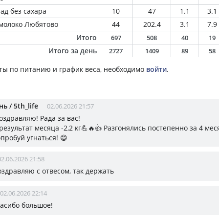
ад без сахара
10
47
1.1
3.1
молоко Любятово
44
202.4
3.1
7.9
Итого
697
508
40
19
Итого за день
2727
1409
89
58
ты по питанию и график веса, необходимо
войти
.
ь / 5th_life
02.06.2026 21:57
оздравляю! Рада за вас!
езультат месяца -2,2 кг💪🔥👍 Разгонялись постепенно за 4 мес
пробуй угнаться! 😄
02.06.2026 21:58
здравляю с отвесом, так держать
02.06.2026 22:14
пасибо большое!