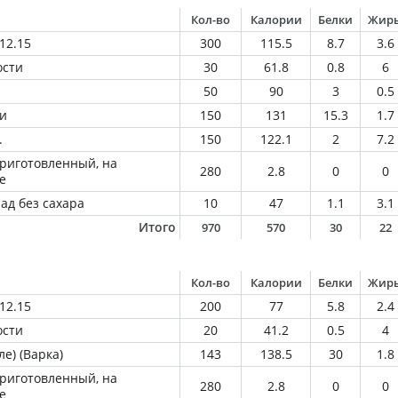
Кол-во
Калории
Белки
Жир
12.15
300
115.5
8.7
3.6
ости
30
61.8
0.8
6
50
90
3
0.5
ки
150
131
15.3
1.7
.
150
122.1
2
7.2
приготовленный, на
280
2.8
0
0
е
ад без сахара
10
47
1.1
3.1
Итого
970
570
30
22
Кол-во
Калории
Белки
Жир
12.15
200
77
5.8
2.4
ости
20
41.2
0.5
4
е) (Варка)
143
138.5
30
1.8
приготовленный, на
280
2.8
0
0
е