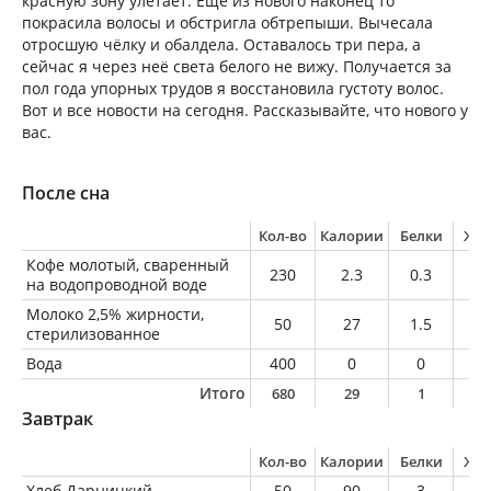
красную зону улетает. Ещё из нового наконец то
покрасила волосы и обстригла обтрепыши. Вычесала
отросшую чёлку и обалдела. Оставалось три пера, а
сейчас я через неё света белого не вижу. Получается за
пол года упорных трудов я восстановила густоту волос.
Вот и все новости на сегодня. Рассказывайте, что нового у
вас.
После сна
Кол-во
Калории
Белки
Жи
Кофе молотый, сваренный
230
2.3
0.3
0
на водопроводной воде
Молоко 2,5% жирности,
50
27
1.5
1.
стерилизованное
Вода
400
0
0
0
Итого
680
29
1
1
Завтрак
Кол-во
Калории
Белки
Жи
Хлеб Дарницкий
50
90
3
0.