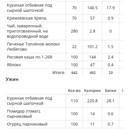
Куриная отбивная под
70
140.5
17.9
7.
сырной шапочкой
Кремлёвская Хряпа.
70
57
0.9
3.
Чай, заваренный,
приготовленный, на
280
2.8
0
0
водопроводной воде
Печенье Топлёное молоко
22
101.2
1.5
4
Любятово
Рисовая каша по 1-268
100
144
2.4
3.
Яблоко
100
47
0.4
0.
Итого
642
492
23
1
Ужин
Кол-во
Калории
Белки
Жи
Куриная отбивная под
110
220.8
28.1
11
сырной шапочкой
Помидор (томат),
100
14
0.6
0
парниковый
Огурец парниковый
100
11
0.7
0.