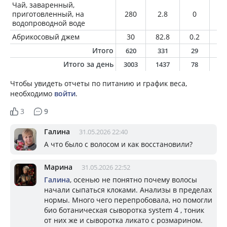
Чай, заваренный,
приготовленный, на
280
2.8
0
0
водопроводной воде
Абрикосовый джем
30
82.8
0.2
0
Итого
620
331
29
1
Итого за день
3003
1437
78
6
Чтобы увидеть отчеты по питанию и график веса,
необходимо
войти
.
3
9
Галина
31.05.2026 22:40
А что было с волосом и как восстановили?
Марина
31.05.2026 22:52
Галина
, осенью не понятно почему волосы
начали сыпаться клоками. Анализы в пределах
нормы. Много чего перепробовала, но помогли
био ботаническая сыворотка system 4 , тоник
от них же и сыворотка ликато с розмарином.