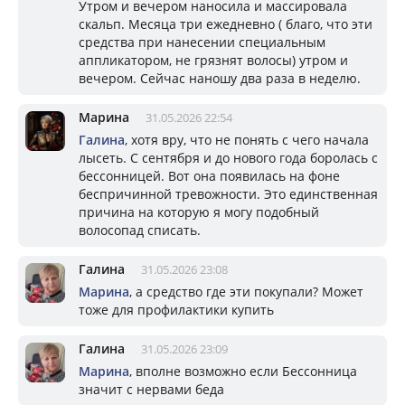
Утром и вечером наносила и массировала
скальп. Месяца три ежедневно ( благо, что эти
средства при нанесении специальным
аппликатором, не грязнят волосы) утром и
вечером. Сейчас наношу два раза в неделю.
Марина
31.05.2026 22:54
Галина
, хотя вру, что не понять с чего начала
лысеть. С сентября и до нового года боролась с
бессонницей. Вот она появилась на фоне
беспричинной тревожности. Это единственная
причина на которую я могу подобный
волосопад списать.
Галина
31.05.2026 23:08
Марина
, а средство где эти покупали? Может
тоже для профилактики купить
Галина
31.05.2026 23:09
Марина
, вполне возможно если Бессонница
значит с нервами беда