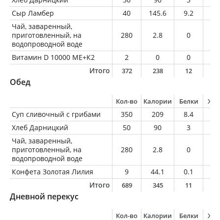
Сыр Ламбер
40
145.6
9.2
11
Чай, заваренный,
приготовленный, на
280
2.8
0
0
водопроводной воде
Витамин D 10000 ME+К2
2
0
0
0
Итого
372
238
12
1
Обед
Кол-во
Калории
Белки
Жи
Суп сливочный с грибами
350
209
8.4
16
Хлеб Дарницкий
50
90
3
0.
Чай, заваренный,
приготовленный, на
280
2.8
0
0
водопроводной воде
Конфета Золотая Лилия
9
44.1
0.1
2.
Итого
689
345
11
1
Дневной перекус
Кол-во
Калории
Белки
Жи