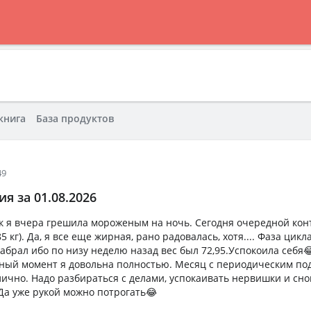
книга
База продуктов
49
я за 01.08.2026
ак я вчера грешила мороженым на ночь. Сегодня очередной ко
 85 кг). Да, я все еще жирная, рано радовалась, хотя.... Фаза цикл
абрал ибо по низу неделю назад вес был 72,95.Успокоила себя
нный момент я довольна полностью. Месяц с периодическим по
ично. Надо разбираться с делами, успокаивать нервишки и сно
. Да уже рукой можно потрогать😂