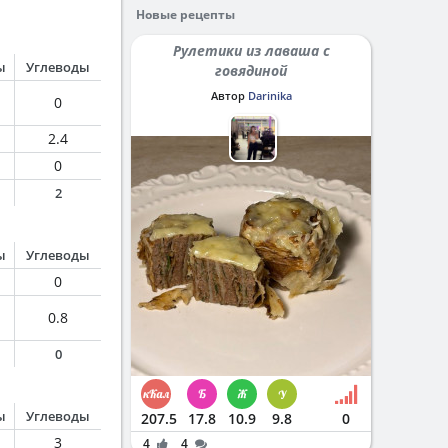
Новые рецепты
Рулетики из лаваша с
ы
Углеводы
говядиной
Автор
Darinika
0
2.4
0
2
ы
Углеводы
0
0.8
0
ы
Углеводы
207.5
17.8
10.9
9.8
0
3
4
4