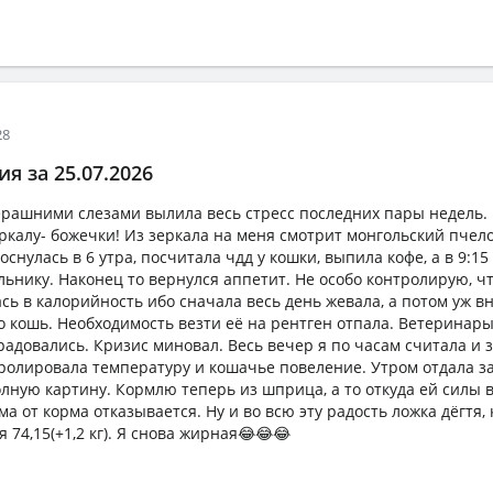
28
я за 25.07.2026
ерашними слезами вылила весь стресс последних пары недель.
еркалу- божечки! Из зеркала на меня смотрит монгольский пчел
нулась в 6 утра, посчитала чдд у кошки, выпила кофе, а в 9:15
льнику. Наконец то вернулся аппетит. Не особо контролирую, чт
сь в калорийность ибо сначала весь день жевала, а потом уж вн
о кошь. Необходимость везти её на рентген отпала. Ветеринары
радовались. Кризис миновал. Весь вечер я по часам считала и
тролировала температуру и кошачье повеление. Утром отдала з
лную картину. Кормлю теперь из шприца, а то откуда ей силы в
а от корма отказывается. Ну и во всю эту радость ложка дёгтя, 
я 74,15(+1,2 кг). Я снова жирная😂😂😂