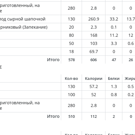
приготовленный, на
280
2.8
0
0
е
под сырной шапочкой
130
260.9
33.2
13.7
арниковый (Запекание)
20
2.3
0.1
0
80
168
11.2
12
50
103
3.3
0.6
18
69.7
0
0
Итого
578
606
47
26
с
Кол-во
Калории
Белки
Жир
130
57.2
1.3
0.5
100
52
0.8
0.2
приготовленный, на
280
2.8
0
0
е
Итого
510
112
2
0