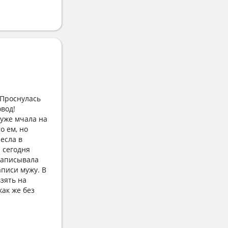
 Проснулась
овод!
 уже мчала на
о ем, но
есла в
 сегодня
 записывала
аписи мужу. В
зять на
как же без