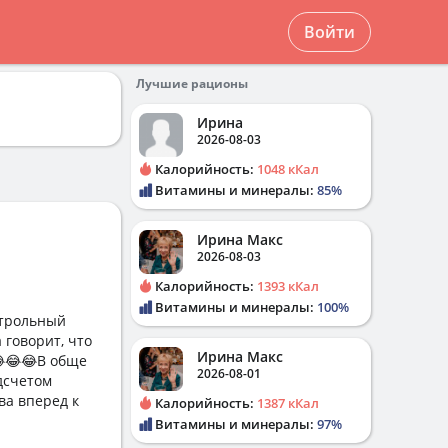
Войти
Лучшие рационы
Ирина
2026-08-03
Калорийность:
1048 кКал
Витамины и минералы:
85%
Ирина Макс
2026-08-03
Калорийность:
1393 кКал
Витамины и минералы:
100%
нтрольный
а говорит, что
Ирина Макс
😂😂😂В обще
2026-08-01
дсчетом
ва вперед к
Калорийность:
1387 кКал
Витамины и минералы:
97%