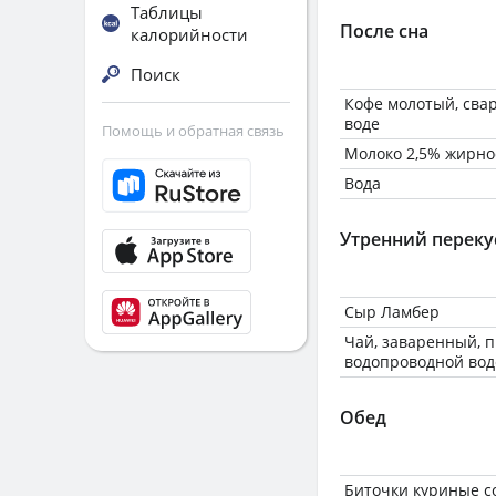
Таблицы
После сна
калорийности
Поиск
Кофе молотый, сва
воде
Помощь и обратная связь
Молоко 2,5% жирно
Вода
Утренний переку
Сыр Ламбер
Чай, заваренный, 
водопроводной вод
Обед
Биточки куриные 