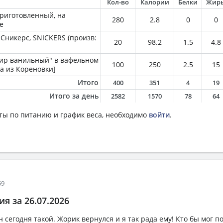
Кол-во
Калории
Белки
Жир
приготовленный, на
280
2.8
0
0
е
Сникерс, SNICKERS (произв:
20
98.2
1.5
4.8
ир ванильный" в вафельном
100
250
2.5
15
а из Кореновки]
Итого
400
351
4
19
Итого за день
2582
1570
78
64
ты по питанию и график веса, необходимо
войти
.
59
я за 26.07.2026
 сегодня такой. Жорик вернулся и я так рада ему! Кто бы мог п