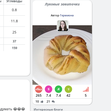
ы
Углеводы
Луковые завиточки
0.8
Автор
Гермиона
11.8
25
37
159
265
7.4
7.4
42
5
10
21
одумать 😂😂😂
Интересные блоги