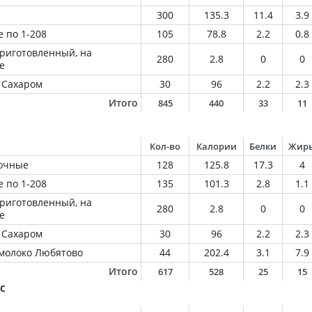
300
135.3
11.4
3.9
 по 1-208
105
78.8
2.2
0.8
приготовленный, на
280
2.8
0
0
е
 Сахаром
30
96
2.2
2.3
Итого
845
440
33
11
Кол-во
Калории
Белки
Жир
сочные
128
125.8
17.3
4
 по 1-208
135
101.3
2.8
1.1
приготовленный, на
280
2.8
0
0
е
 Сахаром
30
96
2.2
2.3
молоко Любятово
44
202.4
3.1
7.9
Итого
617
528
25
15
с