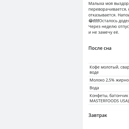
Малыха моя выздора
переворачивается, 
отказывается. Напо
😂💃💃💃Осталось дод
Через неделю отпуск
и не замечу её.
После сна
Кофе молотый, сва
воде
Молоко 2,5% жирно
Вода
Конфеты, батончик 
MASTERFOODS USA)
Завтрак