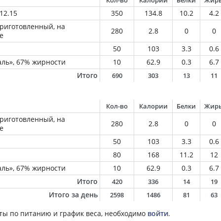
Кол-во
Калории
Белки
Жир
12.15
350
134.8
10.2
4.2
приготовленный, на
280
2.8
0
0
е
50
103
3.3
0.6
ль», 67% жирности
10
62.9
0.3
6.7
Итого
690
303
13
11
Кол-во
Калории
Белки
Жир
приготовленный, на
280
2.8
0
0
е
50
103
3.3
0.6
80
168
11.2
12
ль», 67% жирности
10
62.9
0.3
6.7
Итого
420
336
14
19
Итого за день
2598
1486
81
63
ты по питанию и график веса, необходимо
войти
.