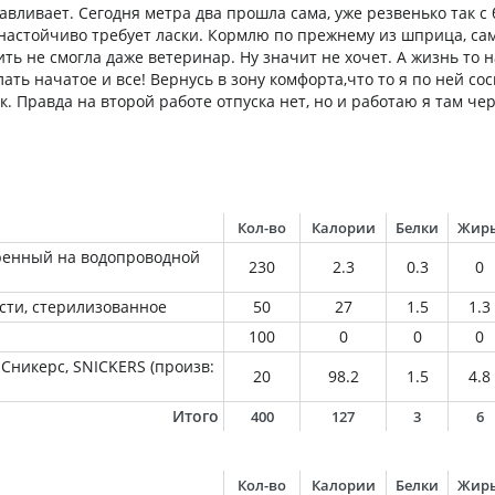
вливает. Сегодня метра два прошла сама, уже резвенько так с 
настойчиво требует ласки. Кормлю по прежнему из шприца, са
ить не смогла даже ветеринар. Ну значит не хочет. А жизнь то 
елать начатое и все! Вернусь в зону комфорта,что то я по ней со
. Правда на второй работе отпуска нет, но и работаю я там че
Кол-во
Калории
Белки
Жир
ренный на водопроводной
230
2.3
0.3
0
сти, стерилизованное
50
27
1.5
1.3
100
0
0
0
Сникерс, SNICKERS (произв:
20
98.2
1.5
4.8
Итого
400
127
3
6
Кол-во
Калории
Белки
Жир