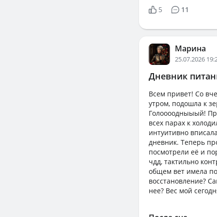
5
11
Марина
25.07.2026 19:
Дневник питани
Всем привет! Со вч
утром, подошла к з
Голоооодныыый! Прос
всех парах к холоди
интуитивно вписала
дневник. Теперь пр
посмотрели её и по
чдд, тактильно кон
общем вет имела по
восстановление? Сам
нее? Вес мой сегодн