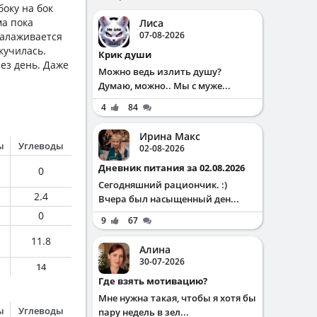
боку на бок
ма пока
Лиса
07-08-2026
налаживается
скучилась.
Крик души
рез день. Даже
Можно ведь излить душу?
Думаю, можно.. Мы с муже...
4
84
Ирина Макс
ы
Углеводы
02-08-2026
Дневник питания за 02.08.2026
0
Сегодняшний рациончик. :)
2.4
Вчера был насыщенный ден...
0
9
67
11.8
Алина
30-07-2026
14
Где взять мотивацию?
Мне нужна такая, чтобы я хотя бы
ы
Углеводы
пару недель в зел...