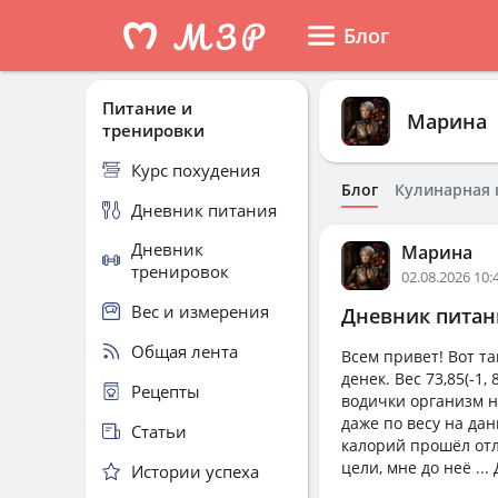
Блог
Питание и
Марина
тренировки
Курс похудения
Блог
Кулинарная 
Дневник питания
Дневник
Марина
тренировок
02.08.2026 10:
Вес и измерения
Дневник питани
Общая лента
Всем привет! Вот т
денек. Вес 73,85(-1,
Рецепты
водички организм н
даже по весу на да
Статьи
калорий прошёл отл
цели, мне до неё ..
Истории успеха