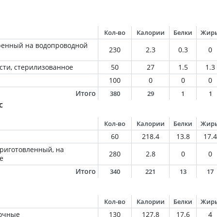
Кол-во
Калории
Белки
Жир
ренный на водопроводной
230
2.3
0.3
0
сти, стерилизованное
50
27
1.5
1.3
100
0
0
0
Итого
380
29
1
1
с
Кол-во
Калории
Белки
Жир
60
218.4
13.8
17.4
приготовленный, на
280
2.8
0
0
е
Итого
340
221
13
17
Кол-во
Калории
Белки
Жир
сочные
130
127.8
17.6
4