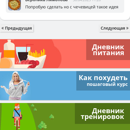
Попробую сделать но с чечевицей такое идея
Предыдущая
Следующая
Дневник
питания
Как похудеть
пошаговый курс
Дневник
тренировок