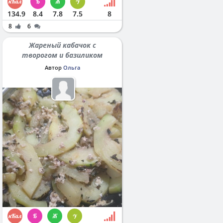
134.9
8.4
7.8
7.5
8
8
6
Жареный кабачок с
творогом и базиликом
Автор
Ольга