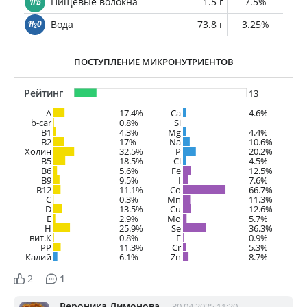
Пищевые волокна
1.5 г
7.5%
Вода
73.8 г
3.25%
ПОСТУПЛЕНИЕ МИКРОНУТРИЕНТОВ
Рейтинг
13
A
17.4%
Ca
4.6%
b-car
0.8%
Si
~
В1
4.3%
Mg
4.4%
B2
17%
Na
10.6%
Холин
32.5%
P
20.2%
B5
18.5%
Cl
4.5%
B6
5.6%
Fe
12.5%
B9
9.5%
I
7.6%
B12
11.1%
Co
66.7%
C
0.3%
Mn
11.3%
D
13.5%
Cu
12.6%
E
2.9%
Mo
5.7%
H
25.9%
Se
36.3%
вит.К
0.8%
F
0.9%
PP
11.3%
Cr
5.3%
Калий
6.1%
Zn
8.7%
2
1
Вероника Лимонова
30.04.2025 11:20