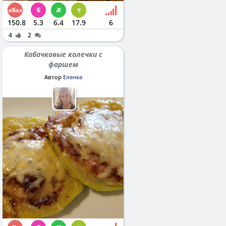
150.8
5.3
6.4
17.9
6
4
2
Кабачковые колечки с
фаршем
Автор
Еленка