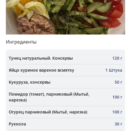
Ингредиенты
Тунец натуральный. Консервы
120 г
Яйцо куриное вареное всмятку
1 Штука
Кукуруза, консервы
50 г
Помидор (томат), парниковый (Мытьё,
100 г
нарезка)
Огурец парниковый (Мытьё, нарезка)
100 г
Руккола
30 г