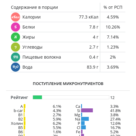
Содержание в порции
% от РСП
Калории
77.3 кКал
4.59%
Белки
7.8 г
10.26%
Жиры
4 г
7.14%
Углеводы
2.7 г
1.23%
Пищевые волокна
0.4 г
2%
Вода
83.9 г
3.69%
ПОСТУПЛЕНИЕ МИКРОНУТРИЕНТОВ
Рейтинг
12
A
6.1%
Ca
3.3%
b-car
4.3%
Si
41.8%
В1
2.7%
Mg
3.8%
B2
5.9%
Na
27.4%
Холин
6.2%
P
12.6%
B5
5.5%
Cl
16.7%
B6
1.6%
Fe
5.2%
B9
3%
I
10.2%