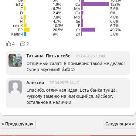
B12
1.9%
Co
128%
C
6.7%
Mn
5.6%
D
2.4%
Cu
8%
E
7.8%
Mo
4.8%
H
4.7%
Se
6.6%
вит.К
10.3%
F
6.7%
PP
20.5%
Cr
49.7%
Калий
9%
Zn
3.8%
4
2
Татьяна. Путь к себе
27.04.2025 13:49
Отличный салат! Я примерно такой же делаю!
Супер вкусный!!!👍😋😊
Алексей
27.04.2025 14:43
Спасибо, отличная идея! Есть банка тунца.
Рукколу заменю на имеющийся, айсберг,
остальное в наличии.
Предыдущая
Следующая