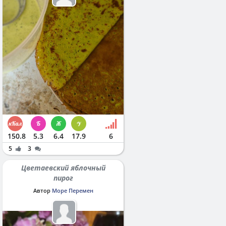
150.8
5.3
6.4
17.9
6
5
3
Цветаевский яблочный
пирог
Автор
Море Перемен