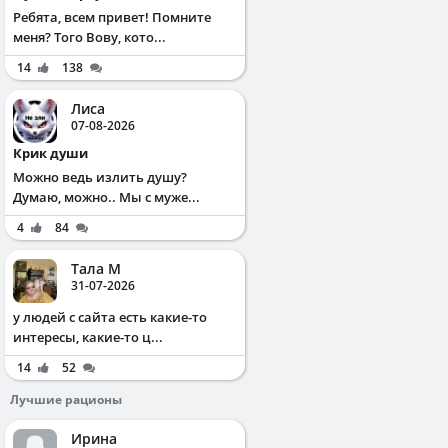
Ребята, всем привет! Помните
меня? Того Вову, кото...
14
138
Лиса
07-08-2026
Крик души
Можно ведь излить душу?
Думаю, можно.. Мы с муже...
4
84
Тала М
31-07-2026
у людей с сайта есть какие-то
интересы, какие-то ц...
14
52
Лучшие рационы
Ирина