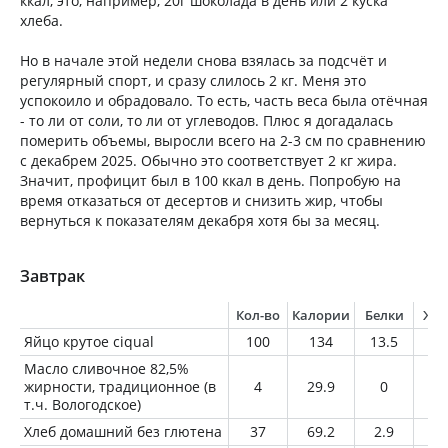
ккал, это, например, 20г шоколада в день или 2 куска
хлеба.
Но в начале этой недели снова взялась за подсчёт и
регулярный спорт, и сразу слилось 2 кг. Меня это
успокоило и обрадовало. То есть, часть веса была отёчная
- то ли от соли, то ли от углеводов. Плюс я догадалась
померить объемы, выросли всего на 2-3 см по сравнению
с декабрем 2025. Обычно это соответствует 2 кг жира.
Значит, профицит был в 100 ккал в день. Попробую на
время отказаться от десертов и снизить жир, чтобы
вернуться к показателям декабря хотя бы за месяц.
Завтрак
Кол-во
Калории
Белки
Жи
Яйцо крутое ciqual
100
134
13.5
8.
Масло сливочное 82,5%
жирности, традиционное (в
4
29.9
0
3.
т.ч. Вологодское)
Хлеб домашний без глютена
37
69.2
2.9
2.