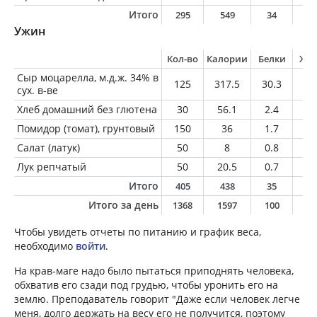
Итого
295
549
34
3
Ужин
Кол-во
Калории
Белки
Жи
Сыр моцарелла, м.д.ж. 34% в
125
317.5
30.3
19
сух. в-ве
Хлеб домашний без глютена
30
56.1
2.4
2.
Помидор (томат), грунтовый
150
36
1.7
0.
Салат (латук)
50
8
0.8
0.
Лук репчатый
50
20.5
0.7
0.
Итого
405
438
35
2
Итого за день
1368
1597
100
8
Чтобы увидеть отчеты по питанию и график веса,
необходимо
войти
.
На крав-маге надо было пытаться приподнять человека,
обхватив его сзади под грудью, чтобы уронить его на
землю. Преподаватель говорит "Даже если человек легче
меня, долго держать на весу его не получится, поэтому