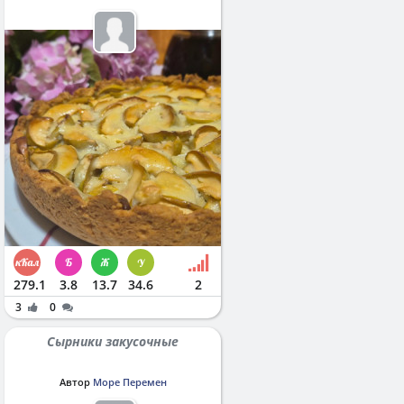
279.1
3.8
13.7
34.6
2
3
0
Сырники закусочные
Автор
Море Перемен