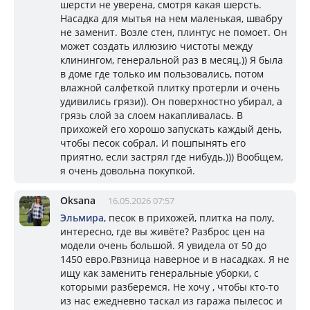
шерсти не уверена, смотря какая шерсть.
Насадка для мытья на нем маленькая, швабру
не заменит. Возле стен, плинтус не помоет. Он
может создать иллюзию чистоты между
клинингом, генеральной раз в месяц.)) Я была
в доме где только им пользовались, потом
влажной салфеткой плитку протерли и очень
удивились грязи)). Он поверхностно убирал, а
грязь слой за слоем накапливалась. В
прихожей его хорошо запускать каждый день,
чтобы песок собрал. И пошпынять его
приятно, если застрял где нибудь.))) Вообщем,
я очень довольна покупкой.
Oksana
16.05.2026 07:57
Эльмира
, песок в прихожей, плитка на полу,
интересно, где вы живёте? Разброс цен на
модели очень большой. Я увидела от 50 до
1450 евро.Рвзница наверное и в насадках. Я не
ищу как заменить генеральные уборки, с
которыми разберемся. Не хочу , чтобы кто-то
из нас ежедневно таскал из гаража пылесос и