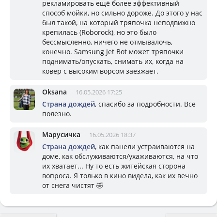
рекламировать ещё более эффективный
способ мойки, но сильно дороже. До этого у нас
был такой, на который тряпочка неподвижно
крепилась (Roborock), но это было
бессмысленно, ничего не отмывалочь,
конечно. Samsung Jet Bot может тряпочки
поднимать/опускать, снимать их, когда на
ковер с высоким ворсом заезжает.
Oksana
16.05.2026 17:25
Страна дождей
, спасибо за подробности. Все
полезно.
Марусичка
16.05.2026 18:37
Страна дождей
, как панели устраиваются на
доме, как обслуживаются/ухаживаются, на что
их хватает... Ну то есть житейская сторона
вопроса. Я только в кино видела, как их вечно
от снега чистят 🤣