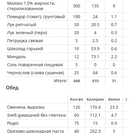
Молоко 1,5% жирности,
300
135
9
4.
стерилизованное
Помидор (томат), грунтовый
100
24
1.1
0.
Лук репчатый
50
20.5
0.7
0.
Лук зеленый (перо)
20
4
0.3
0
Петрушка свежая
5
2.5
0.2
0
Шоколад горький
10
53.9
0.6
3.
Миндаль
12
73.1
2.2
6.
Соль поваренная пищевая
5
0
0
0
Чернослив (слива сушеная)
25
64
0.6
0.
Итого
668
610
31
2
Обед
Кол-во
Калории
Белки
Жи
Свинина, вырезка
120
170.4
23.3
8.
Хлеб домашний без глютена
60
112.1
4.7
4.
Редис
75
15
0.9
0.
Орехово-шоколадная паста
40
252.3
5
22