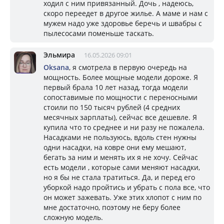
ходил с ним привязанный. Дочь , надеюсь,
скоро переедет в другое жилье. А маме и нам с
мужем надо уже здоровье беречь и швабры с
пылесосами поменьше таскать.
Эльмира
16.05.2026 09:01
Oksana
, я смотрела в первую очередь на
мощность. Более мощные модели дороже. Я
первый брала 10 лет назад, тогда модели
сопоставимые по мощности с переносными
стоили по 150 тысяч рублей (4 средних
месячных зарплаты), сейчас все дешевле. Я
купила что то среднее и ни разу не пожалела.
Насадками не пользуюсь, вдоль стен нужны
одни насадки, на ковре они ему мешают,
бегать за ним и менять их я не хочу. Сейчас
есть модели , которые сами меняют насадки,
но я бы не стала тратиться. Да, и перед его
уборкой надо пройтись и убрать с пола все, что
он может зажевать. Уже этих хлопот с ним по
мне достаточно, поэтому не беру более
сложную модель.