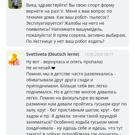
Вика, здравствуйте! Вы свою спорт форму
вернёте на раз! У. Меня к вам вопрос по
технике дома. Как ваш робот- пылесос?
Эксплуатируется? Жалобы на него не
появились? Напомните вашумодель,
пожалуйста! Я прям созрела, активно выбираю.
По лестнице у нет ваш робот ездить?
SvetSveta (Deutsch lerne)
13.05.2026 08:17
Ну вот - вернулась и опять пропала)
Не исчезай ❤️
Помню, мы в детстве часто развлекались -
обхватывали друг друга сзади и
приподнимали. Больше себя вес легко
поднимался. Но в детстве многое давалось
легко. Помню на физкультуре во время
разминки нам давали пройтись гуськом круг по
залу, круг - бег приставным шагом, круг - бег
задом и пр. Я думала: зачем такой ерундой
заниматься? Особенно ходьба гуськом меня
озадачивала - ну идешь себе и идешь, что тут
такого? А сейчас попробовала так пошагать -