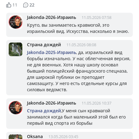
11
22
Jakonda-2026-Израиль
11.05.2026 07:58
Круто, вы занимаетесь кравмогой, это
израильский вид. Искусства, насколько я знаю.
Страна дождей
11.05.2026 08:08
Jakonda-2025-Израиль
, да, израильский вид
борьбы изначально. У нас облегченная версия,
не для военных. Хотя нашу школу основал
бывший полицейский французского спецназа,
для широкой публики он преподает
самозащиту. У него есть отдельные курсы для
силовых ведомств.
Jakonda-2026-Израиль
11.05.2026 10:37
Страна дождей
,У меня сын кравмагой
занимался когда был маленький этой был его
первый вид спорта из борьбы
Oksana
13.05.2026 03:45