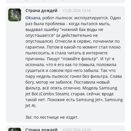
Страна дождей
15.05.2026 13:16
Oksana
, робот-пылнсос эксплуатируется. Один
раз была проблема - когда пытался мыть,
выдавал ошибку "нижний бак воды не
опустошается" (и действительно не
опустошался). Отнесли в сервис, починили по
гарантии. Потом в какой-то момент стал плохо
пылесосить, я стала читать в интернете
причины. Пишут "помойте фильтр". И тут я
осознала, что я его как-то помыла, положила
сушиться и совсем про него забыла. Так что
пару недель пылесос гонял без фильтра. Слава
богу, мотор не забился. Поставила новый
фильтр, всё опять отлично. Модель Samsung
Jet Bot (Combo Steam), старая, сейчас вроде
такой нет. Похожие есть Samsung Jet+, Samsung
Jet AI.
ЗЫ: по лестнице не ездит.
Страна дождей
15.05.2026 13:20