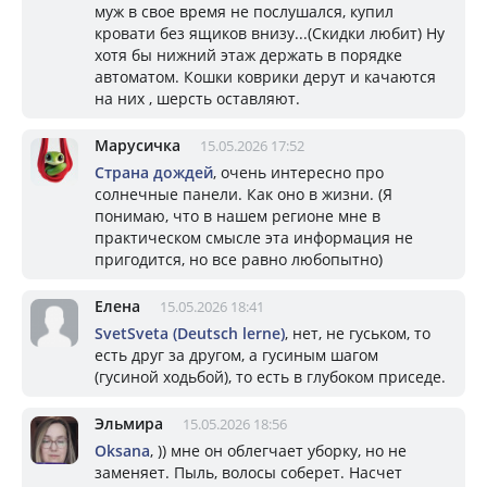
муж в свое время не послушался, купил
кровати без ящиков внизу...(Скидки любит) Ну
хотя бы нижний этаж держать в порядке
автоматом. Кошки коврики дерут и качаются
на них , шерсть оставляют.
Марусичка
15.05.2026 17:52
Страна дождей
, очень интересно про
солнечные панели. Как оно в жизни. (Я
понимаю, что в нашем регионе мне в
практическом смысле эта информация не
пригодится, но все равно любопытно)
Елена
15.05.2026 18:41
SvetSveta (Deutsch lerne)
, нет, не гуськом, то
есть друг за другом, а гусиным шагом
(гусиной ходьбой), то есть в глубоком приседе.
Эльмира
15.05.2026 18:56
Oksana
, )) мне он облегчает уборку, но не
заменяет. Пыль, волосы соберет. Насчет