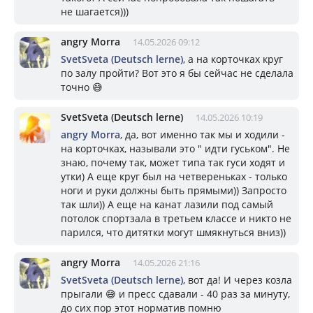
не шагается)))
angry Morra
14.05.2026 09:12
SvetSveta (Deutsch lerne)
, а на корточках круг
по залу пройти? Вот это я бы сейчас не сделала
точно 😅
SvetSveta (Deutsch lerne)
14.05.2026 10:19
angry Morra
, да, вот именно так мы и ходили -
на корточках, называли это " идти гуськом". Не
знаю, почему так, может типа так гуси ходят и
утки) А еще круг был на четвереньках - только
ноги и руки должны быть прямыми)) Запросто
так шли)) А еще на канат лазили под самый
потолок спортзала в третьем классе и никто не
парился, что дитятки могут шмякнуться вниз))
angry Morra
14.05.2026 21:16
SvetSveta (Deutsch lerne)
, вот да! И через козла
прыгали 😅 и пресс сдавали - 40 раз за минуту,
до сих пор этот норматив помню