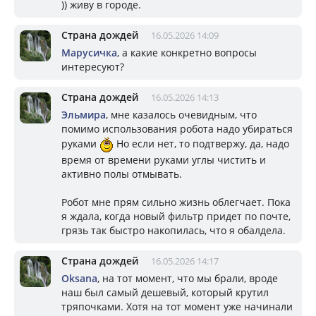
)) живу в городе.
Страна дождей
16.05.2026 14:09
Марусичка
, а какие конкретно вопросы
интересуют?
Страна дождей
16.05.2026 14:13
Эльмира
, мне казалось очевидным, что
помимо использования робота надо убираться
руками
Но если нет, то подтвержу, да, надо
время от времени руками углы чистить и
активно полы отмывать.
Робот мне прям сильно жизнь облегчает. Пока
я ждала, когда новый фильтр придет по почте,
грязь так быстро накопилась, что я обалдела.
Страна дождей
16.05.2026 14:17
Oksana
, на тот момент, что мы брали, вроде
наш был самый дешевый, который крутил
тряпочками. Хотя на тот момент уже начинали