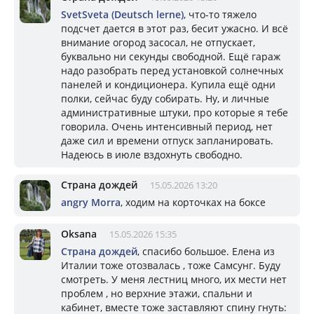
SvetSveta (Deutsch lerne)
, что-то тяжело
подсчет дается в этот раз, бесит ужасно. И всё
внимание огород засосал, не отпускает,
буквально ни секунды свободной. Ещё гараж
надо разобрать перед установкой солнечных
панелей и кондиционера. Купила ещё одни
полки, сейчас буду собирать. Ну, и личные
административные штуки, про которые я тебе
говорила. Очень интенсивный период, нет
даже сил и времени отпуск запланировать.
Надеюсь в июле вздохнуть свободно.
Страна дождей
15.05.2026 13:20
angry Morra
, ходим на корточках на боксе
Oksana
15.05.2026 15:35
Страна дождей
, спасибо большое. Елена из
Италии тоже отозвалась , тоже Самсунг. Буду
смотреть. У меня лестниц много, их мести нет
проблем , но верхние этажи, спальни и
кабинет, вместе тоже заставляют спину гнуть: