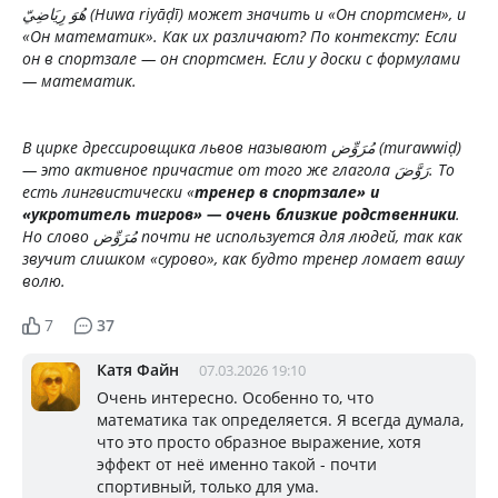
هُوَ رِيَاضِيّ (Huwa riyāḍī) может значить и «Он спортсмен», и
«Он математик». Как их различают? По контексту: Если
он в спортзале — он спортсмен. Если у доски с формулами
— математик.
В цирке дрессировщика львов называют مُرَوِّض (murawwiḍ)
— это активное причастие от того же глагола رَوَّضَ. То
есть лингвистически «
тренер в спортзале» и
«укротитель тигров» — очень близкие родственники
.
Но слово مُرَوِّض почти не используется для людей, так как
звучит слишком «сурово», как будто тренер ломает вашу
волю.
7
37
Катя Файн
07.03.2026 19:10
Очень интересно. Особенно то, что
математика так определяется. Я всегда думала,
что это просто образное выражение, хотя
эффект от неё именно такой - почти
спортивный, только для ума.