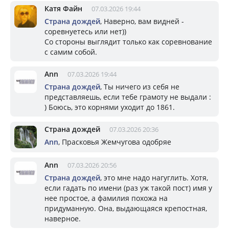
Катя Файн
07.03.2026 19:44
Страна дождей
, Наверно, вам видней -
соревнуетесь или нет))
Со стороны выглядит только как соревнование
с самим собой.
Ann
07.03.2026 19:44
Страна дождей
, Ты ничего из себя не
представляешь, если тебе грамоту не выдали :
) Боюсь, это корнями уходит до 1861.
Страна дождей
07.03.2026 20:36
Ann
, Прасковья Жемчугова одобряе
Ann
07.03.2026 20:56
Страна дождей
, это мне надо нагуглить. Хотя,
если гадать по имени (раз уж такой пост) имя у
нее простое, а фамилия похожа на
придуманную. Она, выдающаяся крепостная,
наверное.