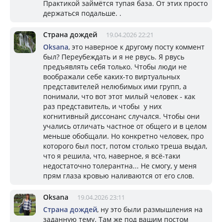
Практикой займётся тупая база. От этих просто
держаться подальше. .
Страна дождей
19.04.2026 22:21
Oksana
, это наверное к другому посту коммент
был? Переубеждать и я не рвусь. Я рвусь
предъявлять себя только. Чтобы люди не
воображали себе каких-то виртуальных
представителей нелюбимых ими групп, а
понимали, что вот этот милый человек - как
раз представитель, и чтобы у них
когнитивный диссонанс случался. Чтобы они
учались отличать частное от общего и в целом
меньше обобщали. Но конкретно человек, про
которого был пост, потом столько треша выдал,
что я решила, что, наверное, я всё-таки
недостаточно толерантна... Не смогу, у меня
прям глаза кровью наливаются от его слов.
Oksana
19.04.2026 23:11
Страна дождей
, ну это были размышления на
заданную тему. Там же под вашим постом