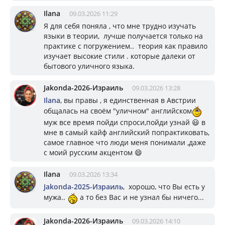
Ilana
09.03.2026 11:29
Я для себя поняла , что мне трудно изучать
языки в теории, лучше получается только на
практике с погружением.. теория как правило
изучает высокие стили . которые далеки от
бытового уличного языка.
Jakonda-2026-Израиль
09.03.2026 13:28
Ilana
, вы правы , я единственная в Австрии
общалась на своём "уличном" английском
муж все время пойди спроси,пойди узнай 😃 в
мне в самый кайф английский попрактиковать,
самое главное что люди меня понимали ,даже
с моий русским акцентом 😄
Ilana
09.03.2026 13:34
Jakonda-2025-Израиль
, хорошо, что Вы есть у
мужа..
а то без Вас и не узнал бы ничего...
Jakonda-2026-Израиль
09.03.2026 14:10