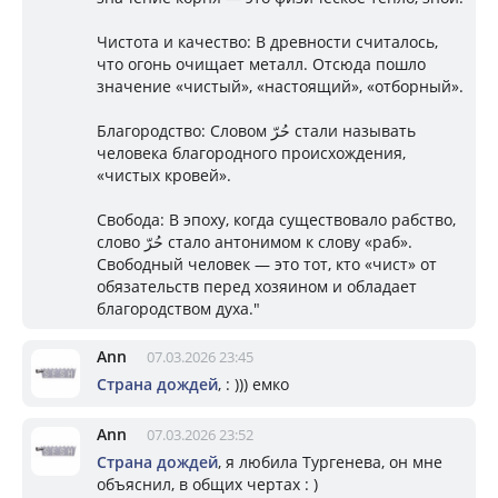
Чистота и качество: В древности считалось,
что огонь очищает металл. Отсюда пошло
значение «чистый», «настоящий», «отборный».
Благородство: Словом حُرّ стали называть
человека благородного происхождения,
«чистых кровей».
Свобода: В эпоху, когда существовало рабство,
слово حُرّ стало антонимом к слову «раб».
Свободный человек — это тот, кто «чист» от
обязательств перед хозяином и обладает
благородством духа."
Ann
07.03.2026 23:45
Страна дождей
, : ))) емко
Ann
07.03.2026 23:52
Страна дождей
, я любила Тургенева, он мне
объяснил, в общих чертах : )