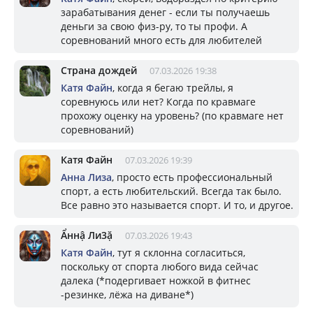
зарабатывания денег - если ты получаешь
деньги за свою физ-ру, то ты профи. А
соревнований много есть для любителей
Страна дождей
07.03.2026 19:38
Катя Файн
, когда я бегаю трейлы, я
соревнуюсь или нет? Когда по кравмаге
прохожу оценку на уровень? (по кравмаге нет
соревнований)
Катя Файн
07.03.2026 19:39
Aнна Лизa
, просто есть профессиональный
спорт, а есть любительский. Всегда так было.
Все равно это называется спорт. И то, и другое.
Ẩннậ Ли3ặ
07.03.2026 19:43
Катя Файн
, тут я склонна согласиться,
поскольку от спорта любого вида сейчас
далека (*подергивает ножкой в фитнес
-резинке, лёжа на диване*)