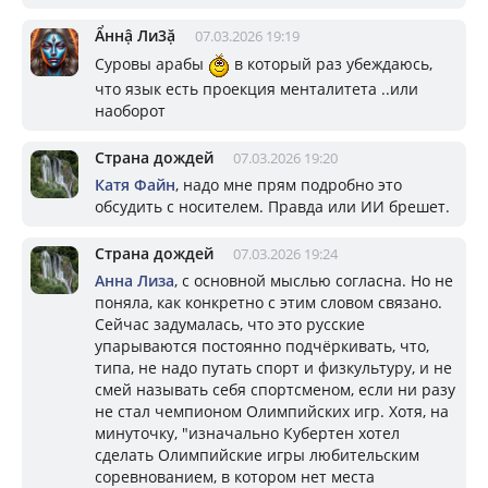
Ẩннậ Ли3ặ
07.03.2026 19:19
Суровы арабы
в который раз убеждаюсь,
что язык есть проекция менталитета ..или
наоборот
Страна дождей
07.03.2026 19:20
Катя Файн
, надо мне прям подробно это
обсудить с носителем. Правда или ИИ брешет.
Страна дождей
07.03.2026 19:24
Aнна Лизa
, с основной мыслью согласна. Но не
поняла, как конкретно с этим словом связано.
Сейчас задумалась, что это русские
упарываются постоянно подчёркивать, что,
типа, не надо путать спорт и физкультуру, и не
смей называть себя спортсменом, если ни разу
не стал чемпионом Олимпийских игр. Хотя, на
минуточку, "изначально Кубертен хотел
сделать Олимпийские игры любительским
соревнованием, в котором нет места