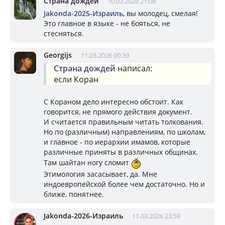
Страна дождей
10.03.2026 21:08
Jakonda-2025-Израиль
, вы молодец, смелая!
Это главное в языке - не бояться, не
стесняться.
Georgijs
11.03.2026 00:39
Страна дождей
написал:
если Коран
С Кораном дело интересно обстоит. Как
говорится, не прямого действия документ.
И считается правильным читать толкования.
Но по (различным) направлениям, по школам,
и главное - по иерархии имамов, которые
различные приняты в различных общинах.
Там шайтан ногу сломит
Этимология засасывает, да. Мне
индоевропейской более чем достаточно. Но и
ближе, понятнее.
Jakonda-2026-Израиль
11.03.2026 23:59