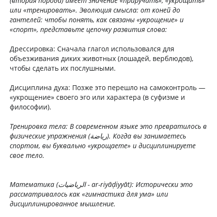
(вторая порода) имеет значение «приручать», «укрощать»
или «тренировать».
Эволюция смысла: от коней до
гантелей: ч
тобы понять, как связаны «укрощение» и
«спорт», представьте цепочку развития слова:
Дрессировка: Сначала глагол использовался для
объезживания диких животных (лошадей, верблюдов),
чтобы сделать их послушными.
Дисциплина духа: Позже это перешло на самоконтроль —
«укрощение» своего эго или характера (в суфизме и
философии).
Тренировка тела: В современном языке это превратилось в
физические упражнения (رياضة). Когда вы занимаетесь
спортом, вы буквально «укрощаете» и дисциплинируете
свое тело.
Математика (الرياضيات - ar-riyāḍiyyāt): Исторически это
рассматривалось как «гимнастика для ума» или
дисциплинированное мышление.