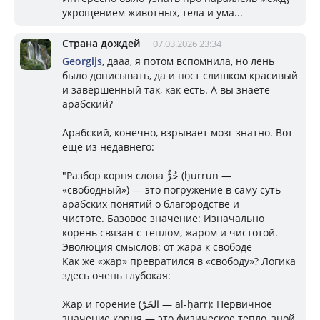
укрощением животных, тела и ума...
Страна дождей
07.03.2026 23:34
Georgijs
, дааа, я потом вспомнила, но лень
было дописывать, да и пост слишком красивый
и завершенный так, как есть. А вы знаете
арабский?
Арабский, конечно, взрывает мозг знатно. Вот
ещё из недавнего:
"Разбор корня слова حُرٌّ (ḥurrun —
«свободный») — это погружение в саму суть
арабских понятий о благородстве и
чистоте. Базовое значение: Изначально
корень связан с теплом, жаром и чистотой.
Эволюция смыслов: от жара к свободе
Как же «жар» превратился в «свободу»? Логика
здесь очень глубокая:
Жар и горение (الحَرّ — al-ḥarr): Первичное
значение корня — это физическое тепло, зной.