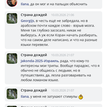
Ilana
, да он мог и на пальцах объяснить
Страна дождей
10.03.2026 21:06
Georgijs
, в честь ещё не забредала, но в
арабском почти каждое слово - взрыв мозга.
Меня так глубоко засосало, никак не
выберусь. А уж если Коран начать разбирать,
что на самом деле написано, и что на разные
языки перевели.
Страна дождей
10.03.2026 21:07
Jakonda-2025-Израиль
, рада, что кому-то
интересны мои трипы. Вообще парадокс, что я
обычно не общаюсь с людьми, но в
путешествиях, да, лезла разговаривать на
любом ломаном языке.
Страна дождей
10.03.2026 21:07
Ilana
, у меня не затухают стимулы