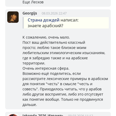
Еще Лесков
Georgijs
08.03.2026 22:47
Страна дождей
написал:
знаете арабский?
К сожалению, очень мало.
Пост ваш действительно классный
просто; люблю такое близкое моим
любительским этимологическим изысканиям,
где я забредаю также и на арабские
территории.
Очень интересная сфера.
Возможно ещё поделитесь, если
рассмотрите лексические примеры в арабском
для понятия "честь" в смысле "честь и
совесть". Приходилось читать, что у арабов
либо другое восприятие, либо это отсутсвует
как понятие вообще. Только не продвинулся
дальше.
Jakonda-2026-Израиль
09.03.2026 11:12