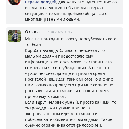
Страна дождей
, для меня это путешествие со
всеми последними событиями создала
ситуацию что мне надо было общаться с
многими разными людьми.
Oksana
17.04.2026 01:17
Мне не приходит в голову переубеждать кого-
то. Если
Коробят взгляды близкого человека , то
малыми долями предоставлю ему
информацию, которая может заставить его
сомневаться в его убеждениях. А если это
чужой человек, да ещё и тупой (а среди
носителей нац идеи таких много) То и фиг с
ним только попрошу его при мне сильно не
распыляться, а то может и стошнить меня
прямо ему в компот.
Если вдруг человек умный, просто какими- то
хитромудрыми путями пришел к
экстравагантным идеям, то можно и
побеседовать,обменяться взглядами. Такие
обычно ограничиваются философией.