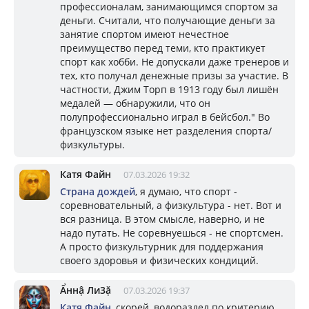
профессионалам, занимающимся спортом за
деньги. Считали, что получающие деньги за
занятие спортом имеют нечестное
преимущество перед теми, кто практикует
спорт как хобби. Не допускали даже тренеров и
тех, кто получал денежные призы за участие. В
частности, Джим Торп в 1913 году был лишён
медалей — обнаружили, что он
полупрофессионально играл в бейсбол." Во
французском языке нет разделения спорта/
физкультуры.
Катя Файн
07.03.2026 19:32
Страна дождей
, я думаю, что спорт -
соревновательный, а физкультура - нет. Вот и
вся разница. В этом смысле, наверно, и не
надо путать. Не соревнуешься - не спортсмен.
А просто физкультурник для поддержания
своего здоровья и физических кондиций.
Ẩннậ Ли3ặ
07.03.2026 19:37
Катя Файн
, скорей, водораздел по критерию