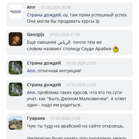
Ann
07.03.2026 20:58
Страна дождей
, оу, там прям успешный успех.
Она могла бы продавать курсы )))
Georgijs
07.03.2026 21:50
Ещё смешнее الرياض почти тем же
словом назвают столицу Сауди Арабии
Страна дождей
07.03.2026 23:03
Ann
, отличная интуиция!
Страна дождей
07.03.2026 23:05
Ann
, проблема таких курсов, что это по сути
учат, как "Быть Джоном Малковичем". А ответ
один - надо им родиться.
Гуарана
07.03.2026 23:26
Чую ты туду на арабский на сайте откроешь.
Интересно было узнать про параллель между