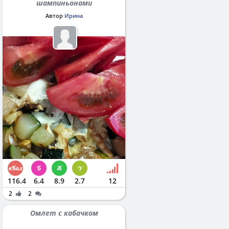
шампиньонами
Автор
Ирина
116.4
6.4
8.9
2.7
12
2
2
Омлет с кабачком