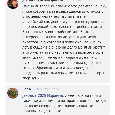
Очень интересно ,спасибо что делитесь с нам,
я уже который раз возвращаюсь из отпуска с
огромным желанием изучать языки
английский сво довести до высшего уровня а
еще немецкий захотелось попробовать хотя-
бы начать с Азов, арабский мне ближе и
интереснее так как он актуален для меня в
ойотстоане в которой я живу уже больше 25
лет, в общем не знаю на долго меня ли хватит
этого желания по изучению языков ,но после
знакомства с разными людьми из нашего
путешествия в Австрии , я поняла одно, что
сила в образовании, в языках когда ты
владеешь разными языками ты можешь горы
свернуть
Ilana
09.03.2026 11:26
Jakonda-2025-Израиль
, у меня всегда почти
такие же желания по возвращению из поездок.
но после возвращения эмоциональные
порывы сходят на нет ...