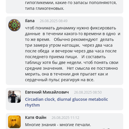
гипогликемии, какие-то запасы пополняются,
типа гликогеновых.
Ilana
26.08.2025 08:49
чтоб понимать динамику нужно фиксировать
данные в течении какого-то времени в одно и
то же время. Обычно рекомендуют делать
три замера утром натощак, через два часа
после обеда и вечером через два часа после
последнего приема пищи. И составить
таблицу хотя бы две недели. чтоб понять свои
средние значения. Нет смысла ее постоянно
мерить, она в течении дня прыгает как и
сердечный пульс реагируя на все.
Евгений Михайлович
26.08.2025 08:50
Circadian clock, diurnal glucose metabolic
rhythm
Катя Файн
26.08.2025 11:12
Многие знания - многие печали.