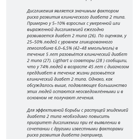
Дисгликемия является значимым фактором
риска развития клинического диабета 2 типа.
Примерно у 5–10% взрослых с умеренной или
выраженной дисгликемией ежегодно
развивается диабет 2 типа (26). По оценкам, у
25–50% людей с уровнем гликированного
гемоглобина 6,0–6,5% (42–48 ммоль/моль) в
течение 5 лет разовьётся клинический диабет
2 типа (27). Ligthart и соавторы (28 ) сообщили,
что у 74% людей в возрасте 45 лет с диагнозом
преддиабет в течение жизни разовьётся
клинический диабет 2 типа. Однако, как
обсуждалось выше, подавляющее большинство
этих людей остаются неосведомлёнными и в
основном не получают лечения.
Для эффективной борьбы с растущей эпидемией
диабета 2 типа необходимо повысить
приоритет дисгликемии при её выявлении в
сочетании с другими известными факторами
риска развития диабета (например,