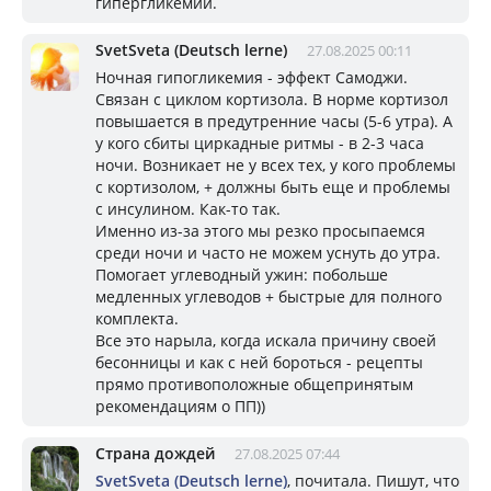
гипергликемии.
SvetSveta (Deutsch lerne)
27.08.2025 00:11
Ночная гипогликемия - эффект Самоджи.
Связан с циклом кортизола. В норме кортизол
повышается в предутренние часы (5-6 утра). А
у кого сбиты циркадные ритмы - в 2-3 часа
ночи. Возникает не у всех тех, у кого проблемы
с кортизолом, + должны быть еще и проблемы
с инсулином. Как-то так.
Именно из-за этого мы резко просыпаемся
среди ночи и часто не можем уснуть до утра.
Помогает углеводный ужин: побольше
медленных углеводов + быстрые для полного
комплекта.
Все это нарыла, когда искала причину своей
бесонницы и как с ней бороться - рецепты
прямо противоположные общепринятым
рекомендациям о ПП))
Страна дождей
27.08.2025 07:44
SvetSveta (Deutsch lerne)
, почитала. Пишут, что