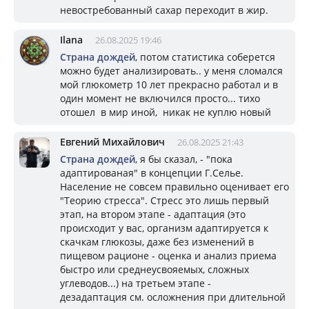
невостребованный сахар переходит в жир.
Ilana
26.08.2025 19:46
Страна дождей
, потом статистика соберется
можно будет анализировать.. у меня сломался
мой глюкометр 10 лет прекрасно работал и в
один момент не включился просто... тихо
отошел в мир иной, никак не куплю новый
Евгений Михайлович
26.08.2025 21:43
Страна дождей
, я бы сказал, - "пока
адаптированая" в концепции Г.Селье.
Население не совсем правильно оценивает его
"Теорию стресса". Стресс это лишь первый
этап, на втором этапе - адаптация (это
происходит у вас, организм адаптируется к
скачкам глюкозы, даже без изменений в
пищевом рационе - оценка и анализ приема
быстро или среднеусвояемых, сложных
углеводов...) на третьем этапе -
дезадаптация см. осложнения при длительной