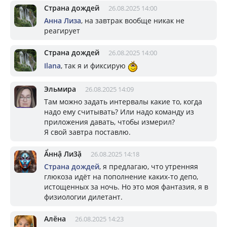
Страна дождей
26.08.2025 14:00
Aнна Лизa
, на завтрак вообще никак не
реагирует
Страна дождей
26.08.2025 14:00
Ilana
, так я и фиксирую
Эльмира
26.08.2025 14:09
Там можно задать интервалы какие то, когда
надо ему считывать? Или надо команду из
приложения давать, чтобы измерил?
Я свой завтра поставлю.
Ẩннậ Ли3ặ
26.08.2025 14:18
Страна дождей
, я предлагаю, что утренняя
глюкоза идёт на пополнение каких-то депо,
истощенных за ночь. Но это моя фантазия, я в
физиологии дилетант.
Алёна
26.08.2025 14:23