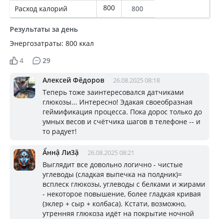
800
Расход калорий
800
Результаты за день
Энергозатраты: 800 ккал
4
29
Алексей Фёдоров
26.08.2025 08:18
Теперь тоже заинтересовался датчиками
глюкозы... Интересно! Эдакая своеобразная
геймификация процесса. Пока дорос только до
умных весов и счётчика шагов в телефоне -- и
то радует!
Ẩннậ Ли3ặ
26.08.2025 08:21
Выглядит все довольно логично - чистые
углеводы (сладкая выпечка на полдник)=
всплеск глюкозы, углеводы с белками и жирами
- некоторое повышение, более гладкая кривая
(эклер + сыр + колбаса). Кстати, возможно,
утренняя глюкоза идёт на покрытие ночной