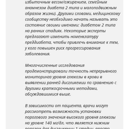
избыточным весом/ожирением, семейным
анамнезом диабета 2 типа и малоподвижным
образом жизни). Другими словами, медицинскому
сообществу необходимо начать называть это
состояние своими именами: диабетом 2 типа
на ранних стадиях. Некоторые эксперты
предлагают изменить номенклатуру
преддиабета, чтобы привлечь внимание к тем,
у кого повышен риск прогрессирования
заболевания.
Многочисленные исследования
продемонстрировали точность непрерывного
мониторинга уровня глюкозы в крови в
выявлении ранней дисгликемии по сравнению с
другими краткосрочными методами,
обсуждавшимися выше.
В зависимости от пациента, врачи могут
рассмотреть возможность установки
порогового значения высокого уровня глюкозы
на уровне 140 мг/дл, что является нижним
порогом для дисгликемии 1 стадии, просто