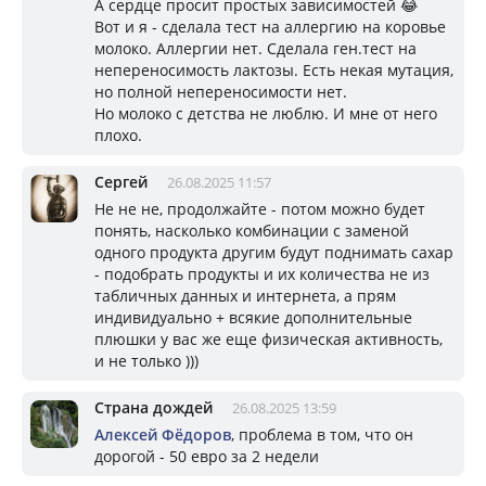
А сердце просит простых зависимостей 😂
Вот и я - сделала тест на аллергию на коровье
молоко. Аллергии нет. Сделала ген.тест на
непереносимость лактозы. Есть некая мутация,
но полной непереносимости нет.
Но молоко с детства не люблю. И мне от него
плохо.
Сергей
26.08.2025 11:57
Не не не, продолжайте - потом можно будет
понять, насколько комбинации с заменой
одного продукта другим будут поднимать сахар
- подобрать продукты и их количества не из
табличных данных и интернета, а прям
индивидуально + всякие дополнительные
плюшки у вас же еще физическая активность,
и не только )))
Страна дождей
26.08.2025 13:59
Алексей Фёдоров
, проблема в том, что он
дорогой - 50 евро за 2 недели