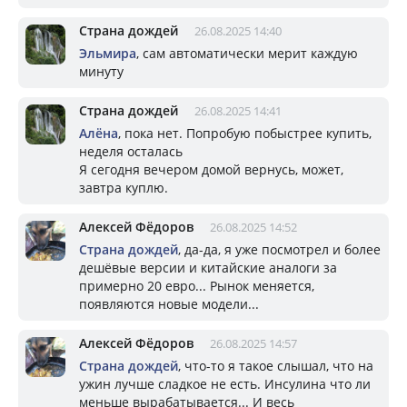
Страна дождей
26.08.2025 14:40
Эльмира
, сам автоматически мерит каждую
минуту
Страна дождей
26.08.2025 14:41
Алёна
, пока нет. Попробую побыстрее купить,
неделя осталась
Я сегодня вечером домой вернусь, может,
завтра куплю.
Алексей Фёдоров
26.08.2025 14:52
Страна дождей
, да-да, я уже посмотрел и более
дешёвые версии и китайские аналоги за
примерно 20 евро... Рынок меняется,
появляются новые модели...
Алексей Фёдоров
26.08.2025 14:57
Страна дождей
, что-то я такое слышал, что на
ужин лучше сладкое не есть. Инсулина что ли
меньше вырабатывается... И весь