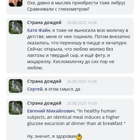
Охх, давно в мыслях приобрести тоже либру)
Сравнивали с глюкометром?
Страна дождей
26.08.2025 14:36
Катя Файн
, я тоже не выносила всю молочку в
детстве, меня от нее тошнило. Потом внезапно
оказалось, что переношу в пицце и хачапури.
Сейчас открыла, что люблю молоко без
лактозы и твердый сыр, и ещё фету, и
моцареллу. Кисломолочку до сих пор не
люблю.
Страна дождей
26.08.2025 14:36
Сергей
, в этом смысл, да
Страна дождей
26.08.2025 14:39
Евгений Михайлович
, "In healthy human
subjects, an identical meal induces a higher
glucose excursion at dinner than at breakfast "
Ну, значит, я здоровая