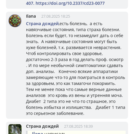
407. https://doi.org/10.2337/cd23-0077
Ilana
27.08.2025 18:25
Страна дождей
,есть болезнь, а есть
навязчивые состояния, типа страха болезни.
Болезнь если будет, то незамедлит дать о себе
знать. А навязчивые состояния могут быть
хуже болезней, т.к. развивается неврастения.
Чтоб контролировать свое здоровье,
достаточно 2-3 раза в год делать проф. осмотр
. И по мере необычной симптоматики сдавать
доп. анализы. Конечно всякие аппаратики
замеряющие что-то для поиграться в контроль
за здоровьем, это как тамагочи покормить.
Тем не менее пока что самые верные данные
анализов это кровь из вены и утренняя моча.
Диабет 2 типа это не что-то страшное, это
болезнь избытка и излишества. Диабет 1 типа
это серьезное заболевание.
Страна дождей
27.08.2025 18:39