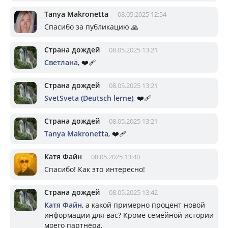
Tanya Makronetta
08.05.2025 12:54
Спасибо за публикацию 🙏
Страна дождей
08.05.2025 13:21
Светлана
, ❤️‍🩹
Страна дождей
08.05.2025 13:21
SvetSveta (Deutsch lerne)
, ❤️‍🩹
Страна дождей
08.05.2025 13:21
Tanya Makronetta
, ❤️‍🩹
Катя Файн
08.05.2025 13:40
Спасибо! Как это интересно!
Страна дождей
08.05.2025 13:42
Катя Файн
, а какой примерно процент новой
информации для вас? Кроме семейной истории
моего партнёра.