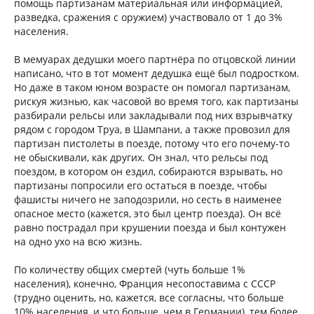
помощь партизанам материальная или информацией,
разведка, сражения с оружием) участвовало от 1 до 3%
населения.
В мемуарах дедушки моего партнёра по отцовской линии
написано, что в тот момент дедушка ещё был подростком.
Но даже в таком юном возрасте он помогал партизанам,
рискуя жизнью, как часовой во время того, как партизаны
разбирали рельсы или закладывали под них взрывчатку
рядом с городом Труа, в Шампани, а также провозил для
партизан пистолеты в поезде, потому что его почему-то
не обыскивали, как других. Он знал, что рельсы под
поездом, в котором он ездил, собираются взрывать, но
партизаны попросили его остаться в поезде, чтобы
фашисты ничего не заподозрили, но сесть в наименее
опасное место (кажется, это был центр поезда). Он всё
равно пострадал при крушении поезда и был контужен
на одно ухо на всю жизнь.
По количеству общих смертей (чуть больше 1%
населения), конечно, Франция несопоставима с СССР
(трудно оценить, но, кажется, все согласны, что больше
10% населения, и что больше, чем в Германии), тем более,