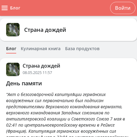
Войти
Блог
Страна дождей
Блог
Кулинарная книга
База продуктов
Страна дождей
08.05.2025 11:57
День памяти
“Акт о безогово́рочной капитуля́ции герма́нских
вооружённых сил первоначально был подписан
представителями Верховного командования вермахта,
верховного командования Западных союзников по
антигитлеровской коалиции и Советского Союза 7 мая в
02:41 по центральноевропейскому времени в Реймсе
(Франция). Капитуляция германских вооружённых сил