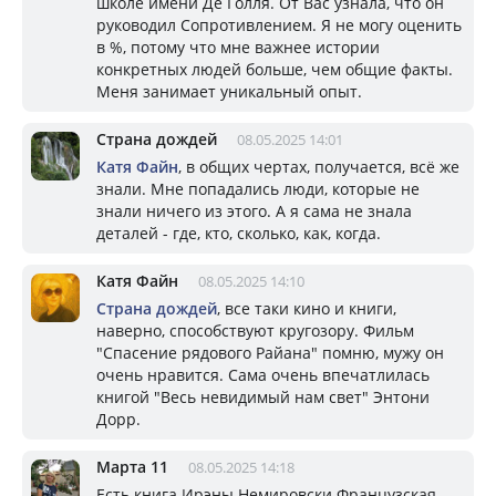
школе имени Де Голля. От Вас узнала, что он
руководил Сопротивлением. Я не могу оценить
в %, потому что мне важнее истории
конкретных людей больше, чем общие факты.
Меня занимает уникальный опыт.
Страна дождей
08.05.2025 14:01
Катя Файн
, в общих чертах, получается, всё же
знали. Мне попадались люди, которые не
знали ничего из этого. А я сама не знала
деталей - где, кто, сколько, как, когда.
Катя Файн
08.05.2025 14:10
Страна дождей
, все таки кино и книги,
наверно, способствуют кругозору. Фильм
"Спасение рядового Райана" помню, мужу он
очень нравится. Сама очень впечатлилась
книгой "Весь невидимый нам свет" Энтони
Дорр.
Марта 11
08.05.2025 14:18
Есть книга Ирэны Немировски Французская