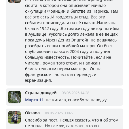
сюита, в которой она описывает начало
оккупации Франции и бегстве из Парижа. Там
всё это есть .И гордость ,и стыд. Все эти
события происходили на её глазах .Написана
была в 1942 году .В этом же году автор погибла
в Аушвице .Рукопись долго лежала в её вещах,
пока дочь Ирен Дениз Эпштейн не решилась
разобрать вещи погибшей матери. Он был
опубликован только в 2004 году и получил
большую известность. Почитайте , если не
читали , роман того стоит. и написан
блистательным пером мастера. Он на
французском , но есть и перевод , и
экранизация.
Страна дождей
08.05.2025 14:28
Марта 11
, не читала, спасибо за наводку
Oksana
09.05.2025 00:45
Спасибо за пост. Нельзя сказать, что я об этом
не знала. Но все же, сам факт, что вы