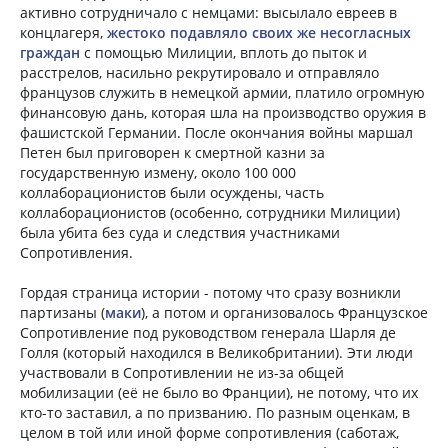
активно сотрудничало с немцами: высылало евреев в
концлагеря,
жестоко подавляло своих же несогласных
граждан
с помощью Милиции, вплоть до пыток и
расстрелов, насильно рекрутировало и отправляло
французов служить в немецкой армии, платило огромную
финансовую дань, которая шла на производство оружия в
фашистской Германии. После окончания войны маршал
Петен был приговорен к смертной казни за
государственную измену, около 100 000
коллаборационистов были осуждены, часть
коллаборационистов (особенно, сотрудники Милиции)
была убита без суда и следствия участниками
Сопротивления.
Гордая страница истории - потому что сразу возникли
партизаны (
маки
), а потом и организовалось Французское
Сопротивление под руководством генерала Шарля де
Голля (который находился в Великобритании). Эти люди
участвовали в Сопротивлении не из-за общей
мобилизации (её не было во Франции), не потому, что их
кто-то заставил, а по призванию. По разным оценкам, в
целом в той или иной форме сопротивления (саботаж,