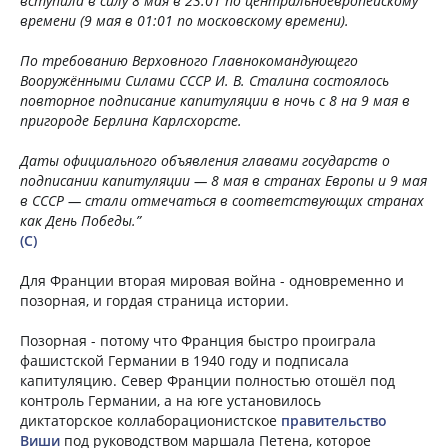
вступила в силу 8 мая в 23:01 по центральноевропейскому
времени (9 мая в 01:01 по московскому времени).
По требованию Верховного Главнокомандующего
Вооружёнными Силами СССР И. В. Сталина состоялось
повторное подписание капитуляции в ночь с 8 на 9 мая в
пригороде Берлина Карлсхорсте.
Даты официального объявления главами государств о
подписании капитуляции — 8 мая в странах Европы и 9 мая
в СССР — стали отмечаться в соответствующих странах
как День Победы.”
(C)
Для Франции вторая мировая война - одновременно и
позорная, и гордая страница истории.
Позорная - потому что Франция быстро проиграла
фашистской Германии в 1940 году и подписала
капитуляцию. Север Франции полностью отошёл под
контроль Германии, а на юге установилось
диктаторское коллаборационистское
правительство
Виши
под руководством маршала Петена, которое