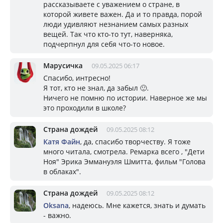
рассказываете с уважением о стране, в
которой живете важен. Да и то правда, порой
люди удивляют незнанием самых разных
вещей. Так что кто-то тут, наверняка,
подчерпнул для себя что-то новое.
Марусичка
09.05.2025 06:17
Спасибо, интресно!
Я тот, кто не знал, да забыл 🙂.
Ничего не помню по истории. Наверное же мы
это проходили в школе?
Страна дождей
09.05.2025 08:12
Катя Файн
, да, спасибо творчеству. Я тоже
много читала, смотрела. Ремарка всего , "Дети
Ноя" Эрика Эммануэля Шмитта, фильм "Голова
в облаках".
Страна дождей
09.05.2025 08:12
Oksana
, надеюсь. Мне кажется, знать и думать
- важно.