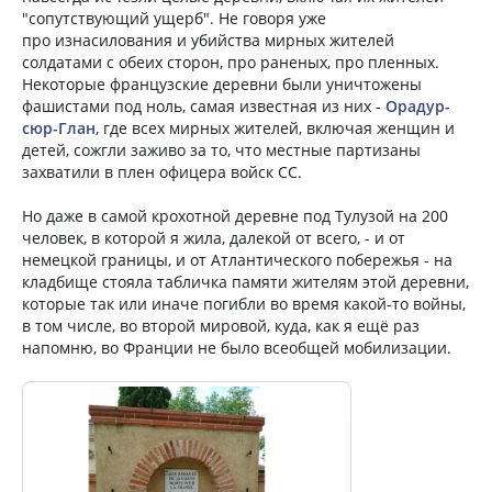
"сопутствующий ущерб". Не говоря уже
про изнасилования и убийства мирных жителей
солдатами с обеих сторон, про раненых, про пленных.
Некоторые французские деревни были уничтожены
фашистами под ноль, самая известная из них -
Орадур-
сюр-Глан
, где всех мирных жителей, включая женщин и
детей, сожгли заживо за то, что местные партизаны
захватили в плен офицера войск СС.
Но даже в самой крохотной деревне под Тулузой на 200
человек, в которой я жила, далекой от всего, - и от
немецкой границы, и от Атлантического побережья - на
кладбище стояла табличка памяти жителям этой деревни,
которые так или иначе погибли во время какой-то войны,
в том числе, во второй мировой, куда, как я ещё раз
напомню, во Франции не было всеобщей мобилизации.