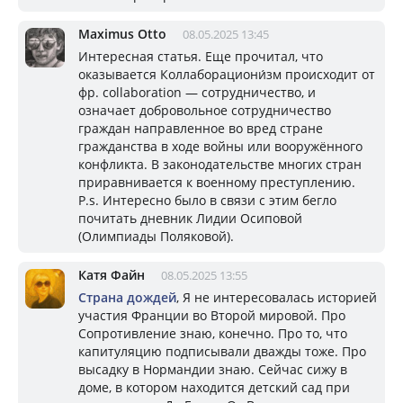
Maximus Otto
08.05.2025 13:45
Интересная статья. Еще прочитал, что
оказывается Коллаборациони́зм происходит от
фр. collaboration — сотрудничество, и
означает добровольное сотрудничество
граждан направленное во вред стране
гражданства в ходе войны или вооружённого
конфликта. В законодательстве многих стран
приравнивается к военному преступлению.
P.s. Интересно было в связи с этим бегло
почитать дневник Лидии Осиповой
(Олимпиады Поляковой).
Катя Файн
08.05.2025 13:55
Страна дождей
, Я не интересовалась историей
участия Франции во Второй мировой. Про
Сопротивление знаю, конечно. Про то, что
капитуляцию подписывали дважды тоже. Про
высадку в Нормандии знаю. Сейчас сижу в
доме, в котором находится детский сад при