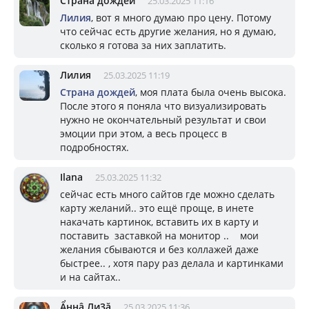
Страна дождей
25.03.2025 11:16
Лилия
, вот я много думаю про цену. Потому
что сейчас есть другие желания, но я думаю,
сколько я готова за них заплатить.
Лилия
25.03.2025 11:19
Страна дождей
, моя плата была очень высока.
После этого я поняла что визуализировать
нужно не окончательный результат и свои
эмоции при этом, а весь процесс в
подробностях.
Ilana
25.03.2025 11:32
сейчас есть много сайтов где можно сделать
карту желаний.. это ещё проще, в инете
накачать картинок, вставить их в карту и
поставить заставкой на монитор .. мои
желания сбываются и без коллажей даже
быстрее.. , хотя пару раз делала и картинками
и на сайтах..
Ẩннậ Ли3ặ
25.03.2025 11:36