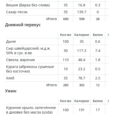
Вишня (Варка без слива)
35
16.8
0.3
0.
Сахар песок
35
139.7
0
0
Итого
690
598
28
1
Дневной перекус
Кол-во
Калории
Белки
Жи
Дыня
100
35
0.6
0.
Сыр швейцарский, м.д.ж.
30
117.3
7.4
9.
50% в сух. в-ве
Свекла, вареная
110
48.4
1.8
0.
Курага (абрикосы сушеные
10
23.2
0.5
0
без косточки)
Хлеб
35
78.7
2.5
1.
Итого
285
302
12
1
Ужин
Кол-во
Калории
Белки
Жи
Куриное крыло, запечённое
100
191
17
1
в духовке без масла (usda)