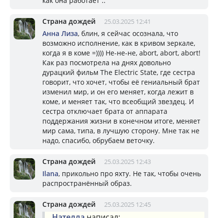
как она работает ..
Страна дождей
25.03.2025 12:41
Анна Лиза
, блин, я сейчас осознала, что
возможно исполнение, как в кривом зеркале,
когда я в коме =)))) Не-не-не, abort, abort, abort!
Как раз посмотрела на днях довольно
дурацкий фильм The Electric State, где сестра
говорит, что хочет, чтобы её гениальный брат
изменил мир, и он его меняет, когда лежит в
коме, и меняет так, что всеобщий звездец. И
сестра отключает брата от аппарата
поддержания жизни в конечном итоге, меняет
мир сама, типа, в лучшую сторону. Мне так не
надо, спасибо, обрубаем веточку.
Страна дождей
25.03.2025 12:43
Ilana
, прикольно про яхту. Не так, чтобы очень
распространённый образ.
Страна дождей
25.03.2025 12:45
Нателла
написал: