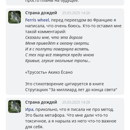
просто планы на будущее.
Страна дождей
25.03.2025 14:26
Ferris wheel
, перед переездом во Францию я
написала, что очень боюсь. Кто-то оставил мне
такой комментарий:
Сказали мне, что эта дорога
Меня приведёт к океану смерти,
И я с полпути повернула вспять.
С тех пор всё тянутся предо мною
Кривые, глухие окольные тропы…
«Трусость» Акико Ёсано
Это стихотворение цитируется в книге
Стругацких "За миллиард лет до конца света"
Страна дождей
25.03.2025 14:28
Ира
, прикольно, что я писала не про метод.
Это была метафора. Что мне дали что-то
токсичное, а я нарыла из него что-то важное
для себя.