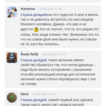
Нателла
25.03.2025 11:55
Страна дождей
,как это чудесно! А мне в жизни
так и не довелось встретить по-настоящему
близкого человека. Думаю, что уже и не
удастся
Это не значит, что те, кто рядом это
плохо. Или люди плохие. Нет. Возможно, это то,
что на самом деле мне было нужно, но совсем
не те, кого бы хотелось.
Ẩннậ Ли3ặ
25.03.2025 11:57
Страна дождей
, такие желания имеют
свойство сбываться так, что потом думаешь -
надо было желать осторожнее с указанием
способа реализации) иногда для исполнения
желания нужно слегка перевернуть мир с ног
на голову
Ilana
25.03.2025 11:59
Страна дождей
, самый первый раз сделала
такую карту, много лет назад в начале