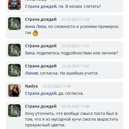
Страна дождей
, гм. В космос слетать?
Страна дождей
25.03.2025 11:39
Анна Лиза
, по сложности и усилиям примерно
так
Страна дождей
25.03.2025 11:41
Ilana
, поделитесь подробностями или личное?
Страна дождей
25.03.2025 11:42
Лилия
, согласна. На ошибках учатся.
Nadya
25.03.2025 11:48
Страна дождей
, да, согласна.
Страна дождей
25.03.2025 11:48
Хочу уточнить, что вообще смысл поста был в
том, что я из мусорной кучи смогла вырастить
прекрасный цветок.