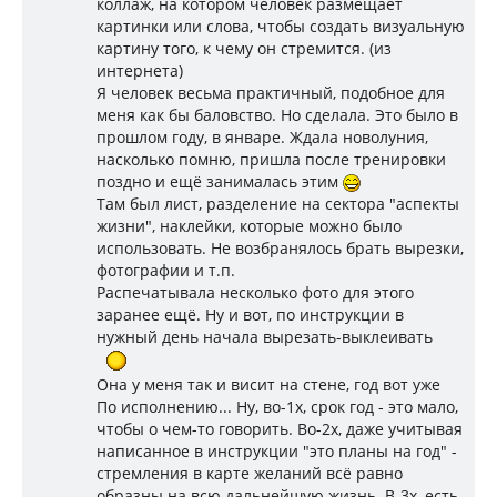
коллаж, на котором человек размещает
картинки или слова, чтобы создать визуальную
картину того, к чему он стремится. (из
интернета)
Я человек весьма практичный, подобное для
меня как бы баловство. Но сделала. Это было в
прошлом году, в январе. Ждала новолуния,
насколько помню, пришла после тренировки
поздно и ещё занималась этим
Там был лист, разделение на сектора "аспекты
жизни", наклейки, которые можно было
использовать. Не возбранялось брать вырезки,
фотографии и т.п.
Распечатывала несколько фото для этого
заранее ещё. Ну и вот, по инструкции в
нужный день начала вырезать-выклеивать
Она у меня так и висит на стене, год вот уже
По исполнению... Ну, во-1х, срок год - это мало,
чтобы о чем-то говорить. Во-2х, даже учитывая
написанное в инструкции "это планы на год" -
стремления в карте желаний всё равно
образны на всю дальнейшую жизнь. В-3х, есть