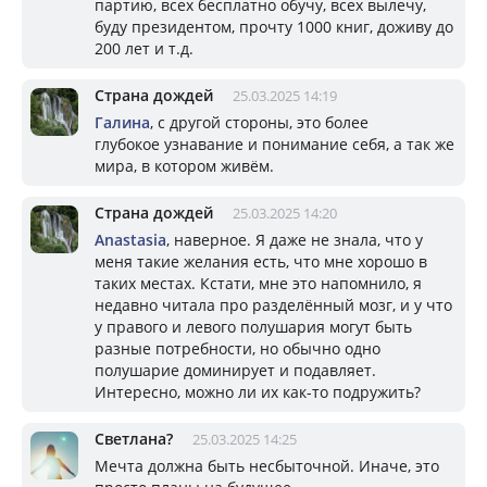
партию, всех бесплатно обучу, всех вылечу,
буду президентом, прочту 1000 книг, доживу до
200 лет и т.д.
Страна дождей
25.03.2025 14:19
Галина
, с другой стороны, это более
глубокое узнавание и понимание себя, а так же
мира, в котором живём.
Страна дождей
25.03.2025 14:20
Anastasia
, наверное. Я даже не знала, что у
меня такие желания есть, что мне хорошо в
таких местах. Кстати, мне это напомнило, я
недавно читала про разделённый мозг, и у что
у правого и левого полушария могут быть
разные потребности, но обычно одно
полушарие доминирует и подавляет.
Интересно, можно ли их как-то подружить?
Светлана?
25.03.2025 14:25
Мечта должна быть несбыточной. Иначе, это