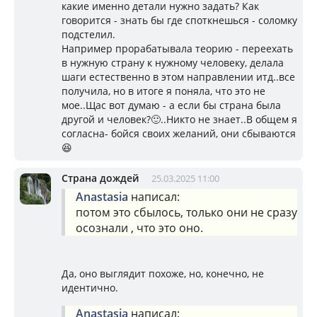
какие именно детали нужно задать? Как
говорится - знать бы где споткнешься - соломку
подстелил.
Например прорабатывала теорию - переехать
в нужную страну к нужному человеку, делала
шаги естественно в этом направлении итд..все
получила, но в итоге я поняла, что это не
мое..Щас вот думаю - а если бы страна была
другой и человек?🙂..Никто не знает..В общем я
согласна- бойся своих желаний, они сбываются
😆
Страна дождей
25.03.2025 11:00
Anastasia
написал:
потом это сбылось, только они не сразу
осознали , что это оно.
Да, оно выглядит похоже, но, конечно, не
идентично.
Anastasia
написал: