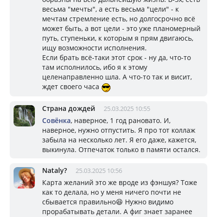
весьма "мечты", а есть весьма "цели" - к
мечтам стремление есть, но долгосрочно всё
может быть, а вот цели - это уже планомерный
путь, ступеньки, к которым я прям двигаюсь,
ищу возможности исполнения.
Если брать всё-таки этот срок - ну да, что-то
там исполнилось, ибо я к этому
целенаправленно шла. А что-то так и висит,
ждет своего часа
Страна дождей
25.03.2025 10:55
Совёнка
, наверное, 1 год рановато. И,
наверное, нужно отпустить. Я про тот коллаж
забыла на несколько лет. Я его даже, кажется,
выкинула. Отпечаток только в памяти остался.
Nataly?
25.03.2025 10:56
Карта желаний это же вроде из фэншуя? Тоже
как то делала, но у меня ничего почти не
сбывается правильно😆 Нужно видимо
прорабатывать детали. А фиг знает заранее