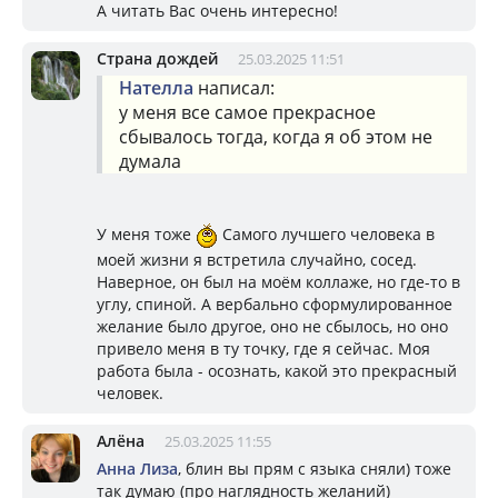
А читать Вас очень интересно!
Страна дождей
25.03.2025 11:51
Нателла
написал:
у меня все самое прекрасное
сбывалось тогда, когда я об этом не
думала
У меня тоже
Самого лучшего человека в
моей жизни я встретила случайно, сосед.
Наверное, он был на моём коллаже, но где-то в
углу, спиной. А вербально сформулированное
желание было другое, оно не сбылось, но оно
привело меня в ту точку, где я сейчас. Моя
работа была - осознать, какой это прекрасный
человек.
Алёна
25.03.2025 11:55
Анна Лиза
, блин вы прям с языка сняли) тоже
так думаю (про наглядность желаний)