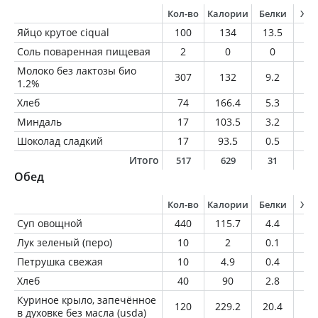
Кол-во
Калории
Белки
Жи
Яйцо крутое ciqual
100
134
13.5
8.
Соль поваренная пищевая
2
0
0
0
Молоко без лактозы био
307
132
9.2
3.
1.2%
Хлеб
74
166.4
5.3
2.
Миндаль
17
103.5
3.2
9.
Шоколад сладкий
17
93.5
0.5
5.
Итого
517
629
31
3
Обед
Кол-во
Калории
Белки
Жи
Суп овощной
440
115.7
4.4
0.
Лук зеленый (перо)
10
2
0.1
0
Петрушка свежая
10
4.9
0.4
0
Хлеб
40
90
2.8
1.
Куриное крыло, запечённое
120
229.2
20.4
14
в духовке без масла (usda)