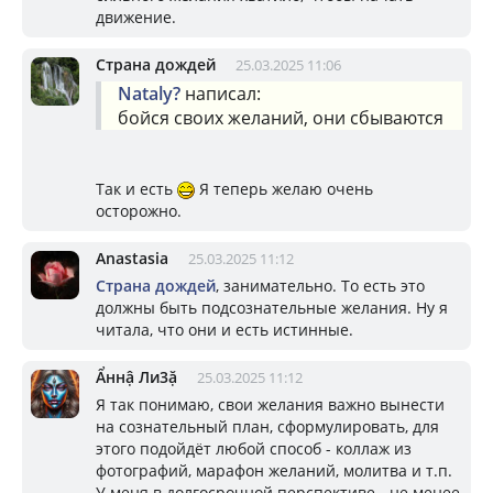
движение.
Страна дождей
25.03.2025 11:06
Nataly?
написал:
бойся своих желаний, они сбываются
Так и есть
Я теперь желаю очень
осторожно.
Anastasia
25.03.2025 11:12
Страна дождей
, занимательно. То есть это
должны быть подсознательные желания. Ну я
читала, что они и есть истинные.
Ẩннậ Ли3ặ
25.03.2025 11:12
Я так понимаю, свои желания важно вынести
на сознательный план, сформулировать, для
этого подойдёт любой способ - коллаж из
фотографий, марафон желаний, молитва и т.п.
У меня в долгосрочной перспективе - не менее