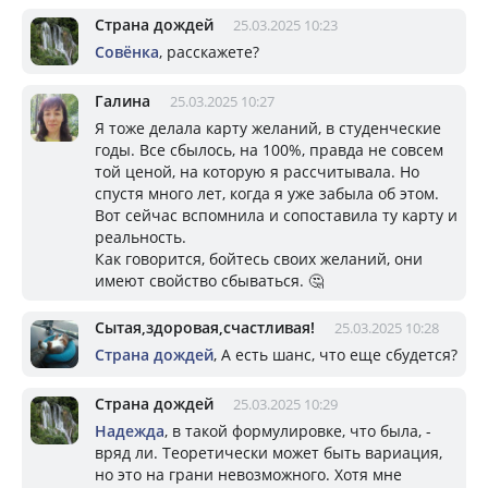
Страна дождей
25.03.2025 10:23
Совёнка
, расскажете?
Галина
25.03.2025 10:27
Я тоже делала карту желаний, в студенческие
годы. Все сбылось, на 100%, правда не совсем
той ценой, на которую я рассчитывала. Но
спустя много лет, когда я уже забыла об этом.
Вот сейчас вспомнила и сопоставила ту карту и
реальность.
Как говорится, бойтесь своих желаний, они
имеют свойство сбываться. 🤔
Сытая,здоровая,счастливая!
25.03.2025 10:28
Страна дождей
, А есть шанс, что еще сбудется?
Страна дождей
25.03.2025 10:29
Надежда
, в такой формулировке, что была, -
вряд ли. Теоретически может быть вариация,
но это на грани невозможного. Хотя мне