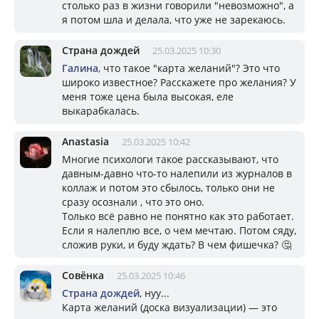
столько раз в жизни говорили "невозможно", а
я потом шла и делала, что уже не зарекаюсь.
Страна дождей
25.03.2025 10:30
Галина
, что такое "карта желаний"? Это что
широко известное? Расскажете про желания? У
меня тоже цена была высокая, еле
выкарабкалась.
Anastasia
25.03.2025 10:42
Многие психологи такое рассказывают, что
давным-давно что-то налепили из журналов в
коллаж и потом это сбылось, только они не
сразу осознали , что это оно.
Только всё равно не понятно как это работает.
Если я налеплю все, о чем мечтаю. Потом сяду,
сложив руки, и буду ждать? В чем фишечка? 🤔
Совёнка
25.03.2025 10:46
Страна дождей
, нуу...
Карта желаний (доска визуализации) — это