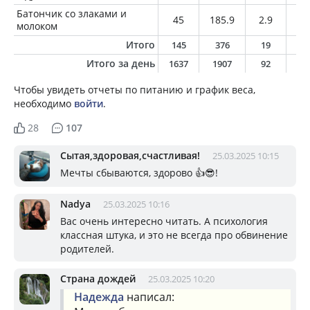
Батончик со злаками и
45
185.9
2.9
4.
молоком
Итого
145
376
19
1
Итого за день
1637
1907
92
7
Чтобы увидеть отчеты по питанию и график веса,
необходимо
войти
.
28
107
Сытая,здоровая,счастливая!
25.03.2025 10:15
Мечты сбываются, здорово 👍😎!
Nadya
25.03.2025 10:16
Вас очень интересно читать. А психология
классная штука, и это не всегда про обвинение
родителей.
Страна дождей
25.03.2025 10:20
Надежда
написал: