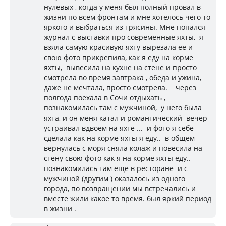
нулевых , когда у меня был полный провал в
жизни по всем фронтам и мне хотелось чего то
яркого и выбраться из трясины. Мне попался
журнал с выставки про современные яхты, я
взяла самую красивую яхту вырезала ее и
свою фото прикрепила, как я еду на корме
яхты, вывесила на кухне на стене и просто
смотрела во время завтрака , обеда и ужина,
даже не мечтала, просто смотрела. через
полгода поехала в Сочи отдыхать ,
познакомилась там с мужчиной, у него была
яхта, и он меня катал и романтический вечер
устраивал вдвоем на яхте ... и фото я себе
сделала как на корме яхты я еду.. в общем
вернулась с моря сняла колаж и повесила на
стену свою фото как я на корме яхты еду..
познакомилась там еще в ресторане и с
мужчиной (другим ) оказалось из одного
города, по возвращении мы встречались и
вместе жили какое то время. был яркий период
в жизни .