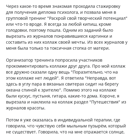
Через какое-то время знакомая проходила стажировку
для получения диплома психолога, и позвала меня в
групповой тренинг "Раскрой свой творческий потенциал"
или что-то вроде. Я всегда за любой кипиш, кроме
голодовки, поэтому пошла. Одним из заданий было
вырезать из журналов понравившиеся картинки и
составить из них коллаж своей мечты. Из всех журналов у
меня была только та токсичная стопка от матери.
Организатор тренинга попросила участников
прокомментировать коллажи друг друга. Про мой коллаж
все дружно сказали одну вещь "Поразительно, что на
этом коллаже нет людей". Я ответила "Неправда, вот
здесь в углу пара в вязаных свитерах сидит на берегу
океана спиной к зрителю". Помимо этого на коллаже
были кускус, пустыня, гитара, какие-то дома. Короче, я
вырезала и наклеила на коллаж раздел "Путешествия" из
журналов красоты.
Потом я уже оказалась в индивидуальной терапии, где
говорила, что чувствую себя мыльным пузырём, который
не существует. Говорила, что на мне отражается солнце,