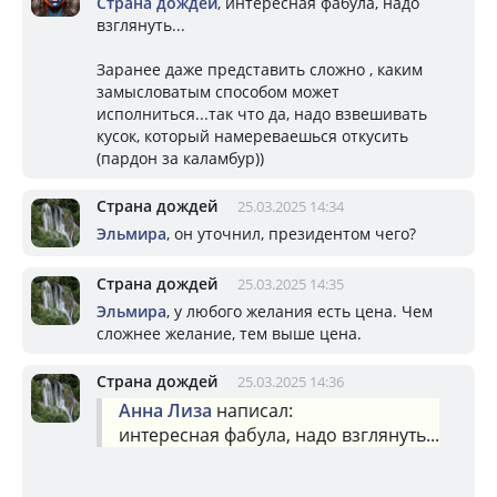
Страна дождей
, интересная фабула, надо
взглянуть...
Заранее даже представить сложно , каким
замысловатым способом может
исполниться...так что да, надо взвешивать
кусок, который намереваешься откусить
(пардон за каламбур))
Страна дождей
25.03.2025 14:34
Эльмира
, он уточнил, президентом чего?
Страна дождей
25.03.2025 14:35
Эльмира
, у любого желания есть цена. Чем
сложнее желание, тем выше цена.
Страна дождей
25.03.2025 14:36
Анна Лиза
написал:
интересная фабула, надо взглянуть...