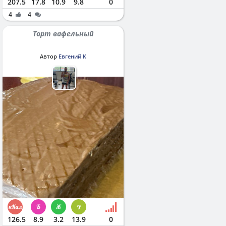
207.5
17.8
10.9
9.8
0
4
4
Торт вафельный
Автор
Евгений К
126.5
8.9
3.2
13.9
0