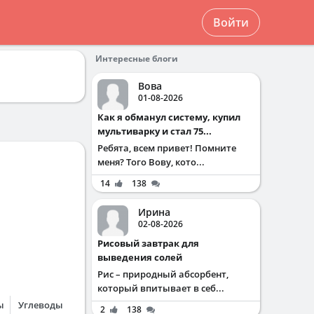
Войти
Интересные блоги
Вова
01-08-2026
Как я обманул систему, купил
мультиварку и стал 75...
Ребята, всем привет! Помните
меня? Того Вову, кото...
14
138
Ирина
02-08-2026
Рисовый завтрак для
выведения солей
Рис – природный абсорбент,
который впитывает в себ...
ы
Углеводы
2
138