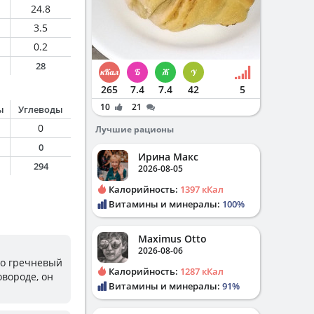
24.8
3.5
0.2
28
265
7.4
7.4
42
5
10
21
ы
Углеводы
0
Лучшие рационы
0
Ирина Макс
294
2026-08-05
Калорийность:
1397 кКал
Витамины и минералы:
100%
Maximus Otto
2026-08-06
то гречневый
Калорийность:
1287 кКал
вороде, он
Витамины и минералы:
91%