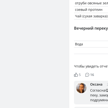
отруби овсяные зе
соевый протеин
Чай (сухая заварка)
Вечерний переку
Вода
Чтобы увидеть отче
5
16
Оксана
Согласна
пеку, зам
подрумяни