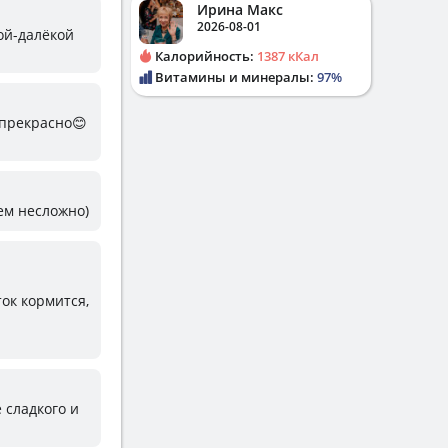
Ирина Макс
2026-08-01
кой-далёкой
Калорийность:
1387 кКал
Витамины и минералы:
97%
 прекрасно😊
ем несложно)
ток кормится,
 сладкого и