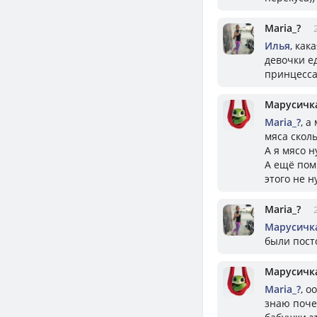
Mariа_?
Илья
, как
девочки ед
принцесса,
Марусичк
Mariа_?
, а
мяса сколь
А я мясо 
А ещё помн
этого не 
Mariа_?
Марусичк
были посто
Марусичк
Mariа_?
, о
знаю поче