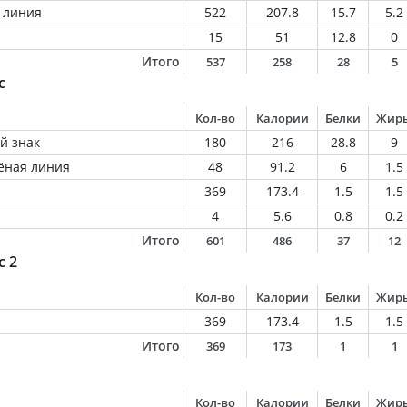
 линия
522
207.8
15.7
5.2
15
51
12.8
0
Итого
537
258
28
5
с
Кол-во
Калории
Белки
Жир
й знак
180
216
28.8
9
ёная линия
48
91.2
6
1.5
369
173.4
1.5
1.5
4
5.6
0.8
0.2
Итого
601
486
37
12
с 2
Кол-во
Калории
Белки
Жир
369
173.4
1.5
1.5
Итого
369
173
1
1
Кол-во
Калории
Белки
Жир