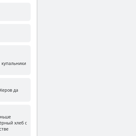
а купальники
оХеров да
еньше
чёрный хлеб с
стве