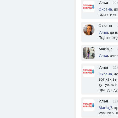
Илья
22.
Оксана
, д
галактике..
Оксана
Илья
, да 
Подтвержд
Mariа_?
Илья
, оче
Илья
22.
Оксана
, ч
вот как вы
тут уж всё
правда, д
Илья
22.
Mariа_?
, п
мучного н