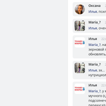
Оксана
Илья
, пси
Mariа_?
Илья
, оче
Илья
22.
Mariа_?
, н
зерновой 
обновлять
Mariа_?
Илья
, эх.
нутрициол
Илья
22.
Mariа_?
, у
мучного (с
подсолнеч
перекуса))