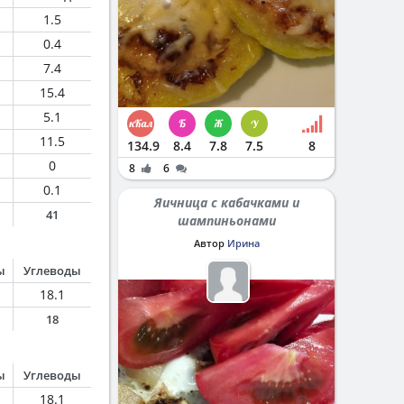
1.5
0.4
7.4
15.4
5.1
11.5
134.9
8.4
7.8
7.5
8
0
8
6
0.1
Яичница с кабачками и
41
шампиньонами
Автор
Ирина
ы
Углеводы
18.1
18
ы
Углеводы
18.1