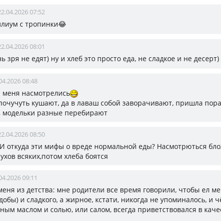
22.04.2026 07:52
ллиум с тропинки😂
22.04.2026 08:01
нь зря не едят) ну и хлеб это просто еда, не сладкое и не десерт)
04.2026 08:48
а меня насмотрелись
почучуть кушают, да в лаваш собой заворачивают, пришла пор
, модельки разные перебирают
22.04.2026 08:50
.. И откуда эти мифы о вреде нормальной еды? Насмотрються бл
ухов всяких,потом хлеба боятся
04.2026 09:11
 меня из детства: мне родители все время говорили, чтобы ел м
добы) и сладкого, а жирное, кстати, никогда не упоминалось, и 
ным маслом и солью, или салом, всегда приветствовался в каче