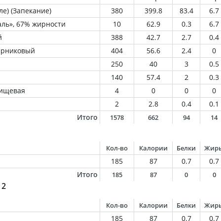
ле) (Запекание)
380
399.8
83.4
6.7
ль», 67% жирности
10
62.9
0.3
6.7
й
388
42.7
2.7
0.4
парниковый
404
56.6
2.4
0
250
40
3
0.5
140
57.4
2
0.3
пищевая
4
0
0
0
2
2.8
0.4
0.1
Итого
1578
662
94
14
Кол-во
Калории
Белки
Жир
185
87
0.7
0.7
Итого
185
87
0
0
 2
Кол-во
Калории
Белки
Жир
185
87
0.7
0.7