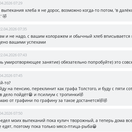
04.2026 07:29
о выпекания хлеба я не дорос, возможно когда-то потом, 'в далё
' 🤣
22.04.2026 07:35
вам и не надо, с вашим колоражем и обычный хлеб вписывается
ено вашими успехами
22.04.2026 07:43
нь умиротворяющее занятие) обязательно попробуйте) это совс
04.2026 07:45
ёй-то?
йду на пенсию, переклинит как графа Толстого, и буду с пяти со
 в дело пойдёт😁 и псилиум с тропинки🤣
умаю от графини по графину за такое достанется🤣🤣
04.2026 07:50
редел моих выпеканий пока кулич творожный, а теперь дома все
е едят, поэтому пока только мясо-птица-рыба😀