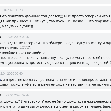
22.04.2026 09:23
ая-то политика двойных стандартов))) мне просто говорили,что я
ят как принцессы. Тут Кусь, там Кусь... И наелась. Что поделать,
 а грузчик в душе))
а
22.04.2026 09:37
 мне в детстве говорили, что "балерины едят одну конфетку и од
ко хочешь" 🤣🤣🤣
ну вообще никак не любила.
ю, что если я не хочу тывкенную кашу, то могу просто её не ес
нужно устраивать протестную демонстрацию из младших детей 
22.04.2026 09:40
а
, я в детстве могла существовать на мясе и шоколаде, остальн
льку поскольку)) а есть меня никогда не заставляли, не принят
а
22.04.2026 09:47
оо, шоколад? Интересно. У нас не было шоколада в ежедневном 
му, я что-то даже затрудняюсь вспомнить как он выглядел. Было