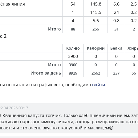
лёная линия
54
145.8
6.6
2.5
1
115.5
24
0.2
4
5.6
0.8
0.2
Итого
88
266
31
2
с 2
Кол-во
Калории
Белки
Жир
3900
0
0
0
Итого
3900
0
0
0
Итого за день
8929
2662
237
56
ты по питанию и график веса, необходимо
войти
.
22.04.2026 03:17
 Квашенная капуста топчик. Только хлеб пшеничный не ем, за
ораживаю нарезанными кусочками, а когда размораживаю на ско
вается и это очень вкусно с капусткой и маслицем😊