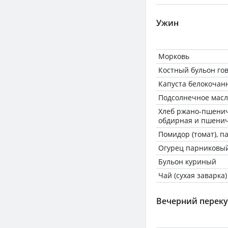
Ужин
Морковь
Костный бульон го
Капуста белокочан
Подсолнечное масл
Хлеб ржано-пшени
обдирная и пшенич
Помидор (томат), 
Огурец парниковы
Бульон куриный
Чай (сухая заварка)
Вечерний переку