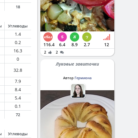
18
ы
Углеводы
1.4
0.2
116.4
6.4
8.9
2.7
12
16.3
2
2
0
Луковые завиточки
32.8
Автор
Гермиона
7.9
8.4
5.4
0.1
72
ы
Углеводы