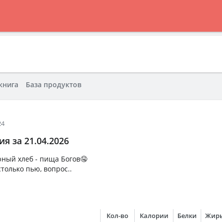
книга
База продуктов
24
я за 21.04.2026
рный хлеб - пища Богов🤤
столько пью, вопрос..
Кол-во
Калории
Белки
Жир