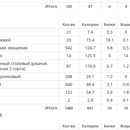
Итого
185
87
0
0
Кол-во
Калории
Белки
Жир
21
7.4
0.3
0
вяжий
20
73.4
18.1
0.1
ная, квашеная
542
124.7
9.8
0.5
о
14
125.9
0
14
чный столовый (ржаная
87
174.9
6.7
1.2
ная 2 сорта)
парниковый
208
29.1
1.2
0
й
440
48.4
3.1
0.4
152
54.7
3.8
1.8
2
2.8
0.4
0.1
Итого
1486
641
43
18
с
Кол-во
Калории
Белки
Жир