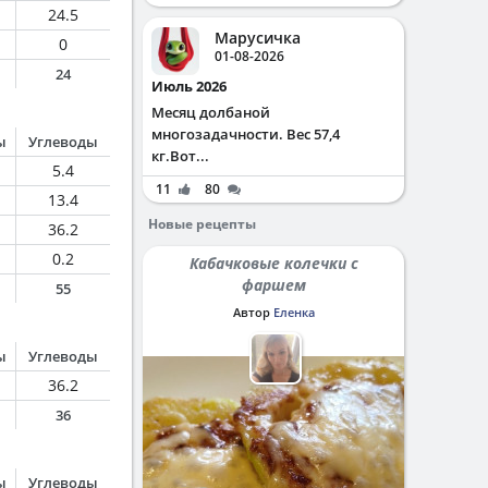
24.5
Марусичка
0
01-08-2026
24
Июль 2026
Месяц долбаной
многозадачности. Вес 57,4
ы
Углеводы
кг.Вот...
5.4
11
80
13.4
Новые рецепты
36.2
0.2
Кабачковые колечки с
фаршем
55
Автор
Еленка
ы
Углеводы
36.2
36
ы
Углеводы