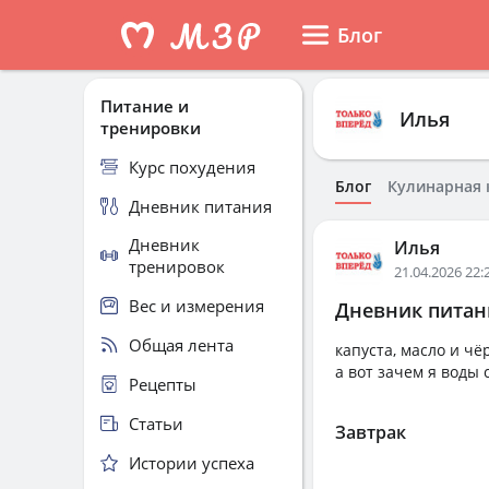
Блог
Питание и
Илья
тренировки
Курс похудения
Блог
Кулинарная 
Дневник питания
Дневник
Илья
тренировок
21.04.2026 22:
Вес и измерения
Дневник питани
Общая лента
капуста, масло и чё
а вот зачем я воды 
Рецепты
Статьи
Завтрак
Истории успеха