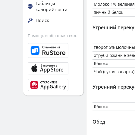
Таблицы
Молоко 1% зелёная
калорийности
яичный белок
Поиск
Утренний переку
Помощь и обратная связь
творог 5% молочны
отруби ржаные зел
Яблоко
Чай (сухая заварка)
Утренний переку
Яблоко
Обед