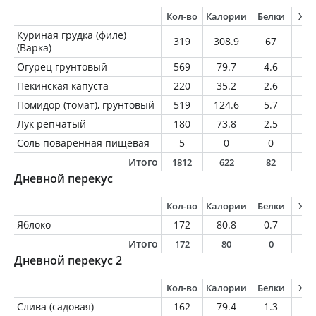
Кол-во
Калории
Белки
Жи
Куриная грудка (филе)
319
308.9
67
4
(Варка)
Огурец грунтовый
569
79.7
4.6
0.
Пекинская капуста
220
35.2
2.6
0.
Помидор (томат), грунтовый
519
124.6
5.7
1
Лук репчатый
180
73.8
2.5
0.
Соль поваренная пищевая
5
0
0
0
Итого
1812
622
82
6
Дневной перекус
Кол-во
Калории
Белки
Жи
Яблоко
172
80.8
0.7
0.
Итого
172
80
0
0
Дневной перекус 2
Кол-во
Калории
Белки
Жи
Слива (садовая)
162
79.4
1.3
0.