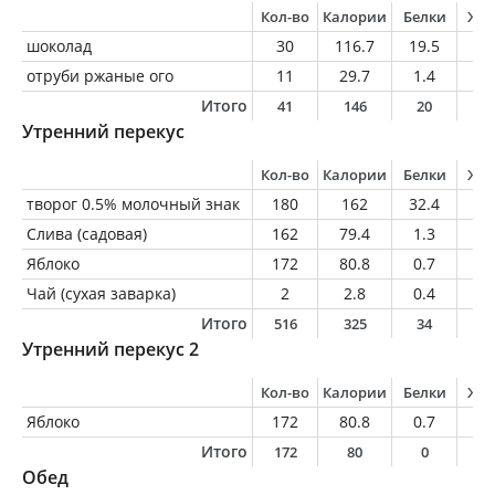
Кол-во
Калории
Белки
Жи
шоколад
30
116.7
19.5
1.
отруби ржаные ого
11
29.7
1.4
0.
Итого
41
146
20
2
Утренний перекус
Кол-во
Калории
Белки
Жи
творог 0.5% молочный знак
180
162
32.4
0.
Слива (садовая)
162
79.4
1.3
0.
Яблоко
172
80.8
0.7
0.
Чай (сухая заварка)
2
2.8
0.4
0.
Итого
516
325
34
2
Утренний перекус 2
Кол-во
Калории
Белки
Жи
Яблоко
172
80.8
0.7
0.
Итого
172
80
0
0
Обед