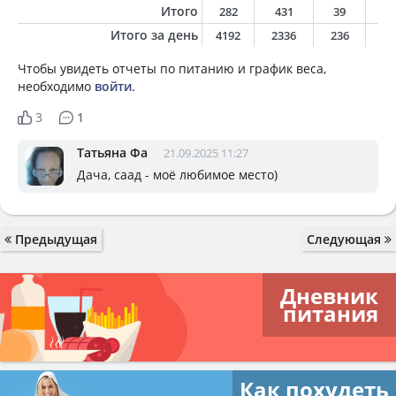
Итого
282
431
39
2
Итого за день
4192
2336
236
5
Чтобы увидеть отчеты по питанию и график веса,
необходимо
войти
.
3
1
Татьяна Фа
21.09.2025 11:27
Дача, саад - моё любимое место)
Предыдущая
Следующая
Дневник
питания
Как похудеть