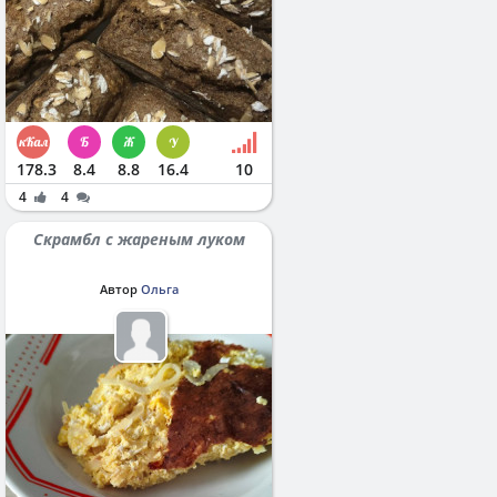
178.3
8.4
8.8
16.4
10
4
4
Скрамбл с жареным луком
Автор
Ольга