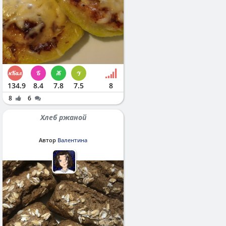
134.9
8.4
7.8
7.5
8
8
6
Хлеб ржаной
Автор
Валентина