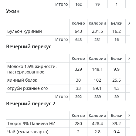
Итого
162
79
1
0
Ужин
Кол-во
Калории
Белки
Жи
Бульон куриный
643
231.5
16.2
7.
Итого
643
231
16
7
Вечерний перекус
Кол-во
Калории
Белки
Жи
Молоко 1,5% жирности,
329
148.1
9.9
4.
пастеризованное
яичный белок
30
102
25.5
0
отруби ржаные ого
33
89.1
4.3
0.
Итого
392
339
39
5
Вечерний перекус 2
Кол-во
Калории
Белки
Жи
Творог 9% Палиева НИ
280
428.4
39.2
25
Чай (сухая заварка)
2
2.8
0.4
0.