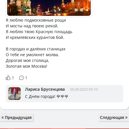
Я люблю подмосковные рощи
И мосты над твоею рекой,
Я люблю твою Красную площадь
И кремлёвских курантов бой.
В городах и далёких станицах
О тебе не умолкнет молва,
Дорогая моя столица,
Золотая моя Москва!
3
1
Лариса Брусенцева
06.09.2025 05:10
С Днём города! 🌹🌹🌹
Предыдущая
Следующая