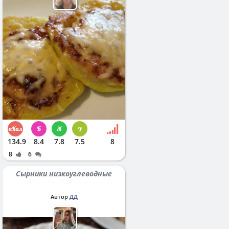
134.9
8.4
7.8
7.5
8
8
6
Сырники низкоуглеводные
Автор
ДД