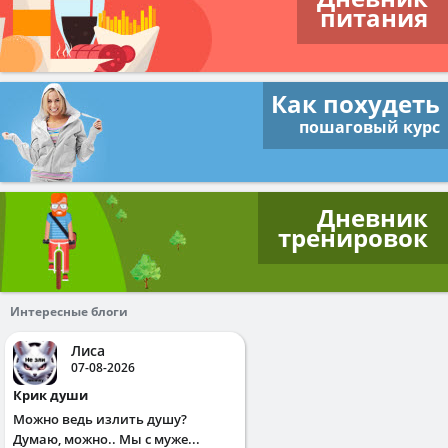
питания
Как похудеть
пошаговый курс
Дневник
тренировок
Интересные блоги
Лиса
07-08-2026
Крик души
Можно ведь излить душу?
Думаю, можно.. Мы с муже...