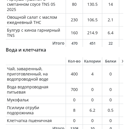
сметанном соусе TNS 05
80
130.5
14
7.
2025
Овощной салат с маслом
230
106.5
2.1
6
ежедневный ТНС
Булгур с киноа гарнирный
160
214.9
6.4
6.
TNS
Итого
470
451
22
1
Вода и клетчатка
Кол-во
Калории
Белки
Жи
Чай, заваренный,
приготовленный, на
400
4
0
0
водопроводной воде
Вода водопроводная
700
0
0
0
питьевая
Мукофальк
0
0
0
0
Псилиум отруби
8
6.2
0.5
0.
подорожника
Клетчатка пшеничная
0
0
0
0
Итого
1108
10
0
0