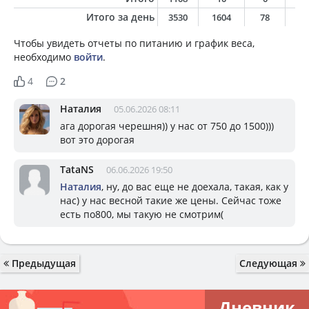
Итого за день
3530
1604
78
5
Чтобы увидеть отчеты по питанию и график веса,
необходимо
войти
.
4
2
Наталия
05.06.2026 08:11
ага дорогая черешня)) у нас от 750 до 1500)))
вот это дорогая
TataNS
06.06.2026 19:50
Наталия
, ну, до вас еще не доехала, такая, как у
нас) у нас весной такие же цены. Сейчас тоже
есть по800, мы такую не смотрим(
Предыдущая
Следующая
Дневник