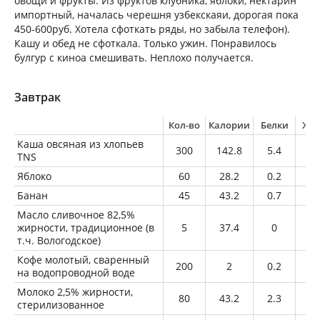
овощи и фрукты. Из фруктов клубника, яблоки, нектарин
импортный, началась черешня узбекскаяи, дорогая пока
450-600руб. Хотела сфоткать ряды, но забыла телефон).
Кашу и обед не сфоткала. Только ужин. Понравилось
булгур с киноа смешивать. Неплохо получается.
Завтрак
Кол-во
Калории
Белки
Жи
Каша овсяная из хлопьев
300
142.8
5.4
4.
TNS
Яблоко
60
28.2
0.2
0.
Банан
45
43.2
0.7
0.
Масло сливочное 82,5%
жирности, традиционное (в
5
37.4
0
4.
т.ч. Вологодское)
Кофе молотый, сваренный
200
2
0.2
0
на водопроводной воде
Молоко 2,5% жирности,
80
43.2
2.3
2
стерилизованное