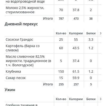
на водопроводной воде
Молоко 2,5% жирности,
70
37.8
2
1.
стерилизованное
Итого
787
473
38
1
Дневной перекус
Кол-во
Калории
Белки
Жи
Сосиски Грандос
25
55
3.3
4
Картофель (Варка со
60
43.5
1.2
0.
сливом)
Масло сливочное 82,5%
жирности, традиционное (в
5
37.4
0
4.
т.ч. Вологодское)
Клубника
150
61.5
1.2
0.
Сахар песок
15
59.9
0
0
Итого
255
257
5
9
Ужин
Кол-во
Калории
Белки
Жи
Горбуша тушеная в