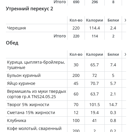
Итого
690
296
8
1
Утренний перекус 2
Кол-во
Калории
Белки
Жи
Черешня
220
114.4
2.4
0.
Итого
220
114
2
0
Обед
Кол-во
Калории
Белки
Жи
Курица, цыплята-бройлеры,
30
65.7
7.4
3.
тушеные
Бульон куриный
200
72
5
2.
Яйцо куриное
45
70.7
5.7
5.
Вермишель из муки твердых
60
63.7
2.1
0.
сортов гр.А TNS24.05.25
Творог 5% жирности
70
101.5
14.7
3.
Сметана 15% жирности
12
19.4
0.3
1.
Клубника
100
41
0.8
0.
Кофе молотый, сваренный
200
2
0.2
0