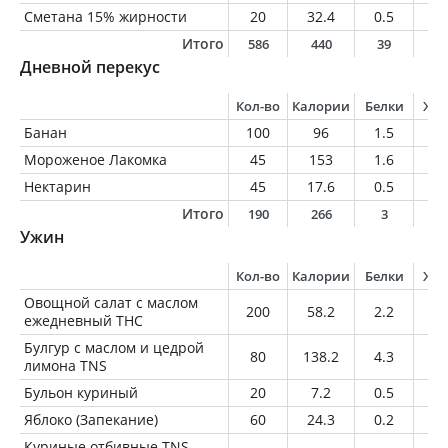
Сметана 15% жирности
20
32.4
0.5
3
Итого
586
440
39
1
Дневной перекус
Кол-во
Калории
Белки
Жи
Банан
100
96
1.5
0.
Мороженое Лакомка
45
153
1.6
11
Нектарин
45
17.6
0.5
0.
Итого
190
266
3
1
Ужин
Кол-во
Калории
Белки
Жи
Овощной салат с маслом
200
58.2
2.2
2.
ежедневный ТНС
Булгур с маслом и цедрой
80
138.2
4.3
2.
лимона TNS
Бульон куриный
20
7.2
0.5
0.
Яблоко (Запекание)
60
24.3
0.2
0.
Куриные отбивные TNS