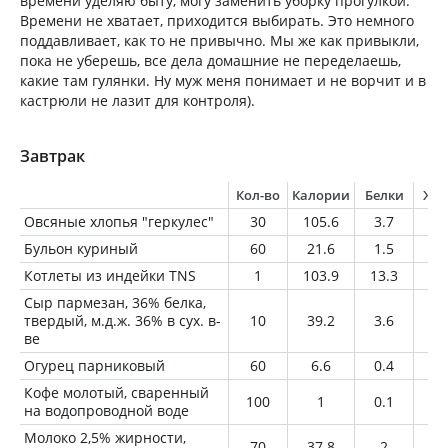
времени уделяю быту, могу заменить уборку прогулкой.
Времени не хватает, приходится выбирать. Это немного
поддавливает, как то не привычно. Мы же как привыкли,
пока не уберешь, все дела домашние не переделаешь,
какие там гулянки. Ну муж меня понимает и не ворчит и в
кастрюли не лазит для контроля).
Завтрак
Кол-во
Калории
Белки
Жи
Овсяные хлопья "геркулес"
30
105.6
3.7
1.
Бульон куриный
60
21.6
1.5
0.
Котлеты из индейки TNS
1
103.9
13.3
3.
Сыр пармезан, 36% белка,
твердый, м.д.ж. 36% в сух. в-
10
39.2
3.6
2.
ве
Огурец парниковый
60
6.6
0.4
0.
Кофе молотый, сваренный
100
1
0.1
0
на водопроводной воде
Молоко 2,5% жирности,
70
37.8
2
1.