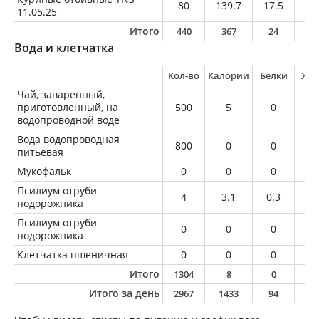
80
139.7
17.5
6.
11.05.25
Итого
440
367
24
1
Вода и клетчатка
Кол-во
Калории
Белки
Жи
Чай, заваренный,
приготовленный, на
500
5
0
0
водопроводной воде
Вода водопроводная
800
0
0
0
питьевая
Мукофальк
0
0
0
0
Псилиум отруби
4
3.1
0.3
0.
подорожника
Псилиум отруби
0
0
0
0
подорожника
Клетчатка пшеничная
0
0
0
0
Итого
1304
8
0
0
Итого за день
2967
1433
94
5