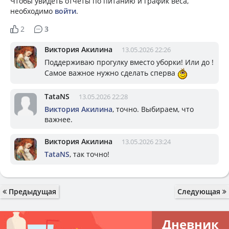
Чтобы увидеть отчеты по питанию и график веса,
необходимо
войти
.
2
3
Виктория Акилина
13.05.2026 22:26
Поддерживаю прогулку вместо уборки! Или до !
Самое важное нужно сделать сперва
TataNS
13.05.2026 22:28
Виктория Акилина
, точно. Выбираем, что
важнее.
Виктория Акилина
13.05.2026 23:24
TataNS
, так точно!
Предыдущая
Следующая
Дневник