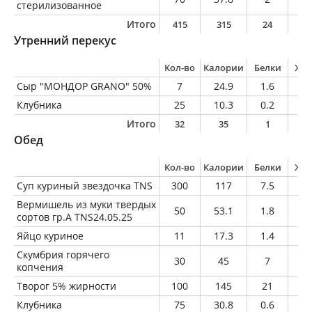
стерилизованное
Итого
415
315
24
1
Утренний перекус
Кол-во
Калории
Белки
Жи
Сыр "МОНДОР GRANO" 50%
7
24.9
1.6
3.
Клубника
25
10.3
0.2
0.
Итого
32
35
1
3
Обед
Кол-во
Калории
Белки
Жи
Суп куриный звездочка TNS
300
117
7.5
3.
Вермишель из муки твердых
50
53.1
1.8
0.
сортов гр.А TNS24.05.25
Яйцо куриное
11
17.3
1.4
1.
Скумбрия горячего
30
45
7
1.
копчения
Творог 5% жирности
100
145
21
5
Клубника
75
30.8
0.6
0.