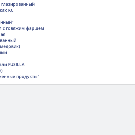
 глазированный
ках КС
анный"
я с говяжим фаршем
ная
ованный
(медовик)
ный
ли FUSILLA
и)
женные продукты"