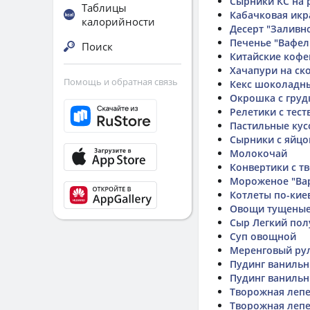
Сырники КС на 
Таблицы
Кабачковая икр
калорийности
Десерт "Заливн
Печенье "Вафел
Поиск
Китайские кофе
Хачапури на ск
Помощь и обратная связь
Кекс шоколадн
Окрошка с груд
Релетики с тест
Пастильные кус
Сырники с яйцо
Молокочай
Конвертики с т
Мороженое "Вар
Котлеты по-кие
Овощи тущены
Сыр Легкий пол
Суп овощной
Меренговый рул
Пудинг ваниль
Пудинг ванильн
Творожная леп
Творожная леп