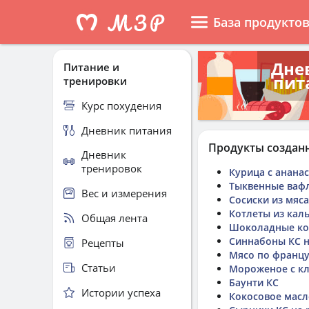
База продукто
Дне
Питание и
пит
тренировки
Курс похудения
Дневник питания
Продукты создан
Дневник
тренировок
Курица с анана
Тыквенные ваф
Вес и измерения
Сосиски из мяс
Котлеты из кал
Общая лента
Шоколадные ко
Синнабоны КС н
Рецепты
Мясо по францу
Статьи
Мороженое с к
Баунти КС
Истории успеха
Кокосовое масл