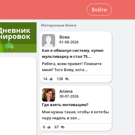
Войти
Интересные блоги
Дневник
нировок
Вова
01-08-2026
Как я обманул систему, купил
мультиварку и стал 75...
Ребята, всем привет! Помните
меня? Того Вову, кото...
14
138
Алина
30-07-2026
Где взять мотивацию?
Мне нужна такая, чтобы я хотя бы
пару недель в зел...
6
67