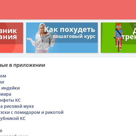
в
Как похудеть
вник
ания
тре
пошаговый курс
ные в приложении
сом
ли
а индейки
ьмара
нфеты КС
а рисовой муке
зски с помидором и рикотой
лубникой КС
о