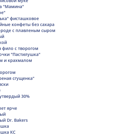
рисовой муке
а "Мамина"
ое"
ька" фисташковое
йные конфеты без сахара
ороде с плавленым сыром
ый
кой
в фило с творогом
очки "Пастилушка"
м и крахмалом
ворогом
еная сгущенка"
вски
е
утвердый 30%
ет ярче
ный
ый Dr. Bakers
ешка
ешка КС