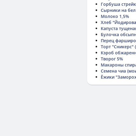
Горбуша стрейк
Сырники на бел
Молоко 1,5%
Хлеб "Йодиров
Капуста тущена
Булочка обсып
Перец фаршир
Торт "Сникерс" 
Кэроб обжарен
Творог 5%
Макароны спира
Семена чиа (мо
Ёжики "Заморо