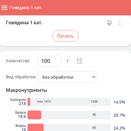
Говядина 1 кат.
Говядина 1 кат.
Печать
Количество
г
Вид обработки
Макронутриенты
Калории
14.5%
min 1415
1506
218
Белки
20.7%
90
18.6
Жиры
24.2%
66
16