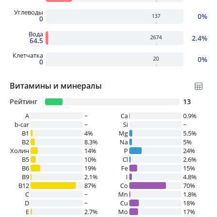
Углеводы
0%
137
0
Вода
2.4%
2674
64.5
Клетчатка
0%
20
0
Витамины и минералы
Рейтинг
13
A
~
Ca
0.9%
b-car
~
Si
~
В1
4%
Mg
5.5%
B2
8.3%
Na
5%
Холин
14%
P
24%
B5
10%
Cl
2.6%
B6
19%
Fe
15%
B9
2.1%
I
4.8%
B12
87%
Co
70%
C
~
Mn
1.8%
D
~
Cu
18%
E
2.7%
Mo
17%