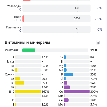
Углеводы
0%
137
0
Вода
2.6%
2676
69.2
Клетчатка
0%
20
0
Витамины и минералы
Рейтинг
19.8
A
1.1%
Ca
8%
b-car
~
Si
~
В1
0.7%
Mg
10%
B2
8.3%
Na
11%
Холин
~
P
35%
B5
20%
Cl
7.2%
B6
35%
Fe
14%
B9
1.6%
I
23%
B12
367%
Co
300%
C
1.4%
Mn
2.5%
D
~
Cu
19%
E
3.2%
Mo
5.7%