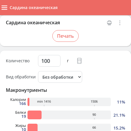
Сардина океаническая
Сардина океаническая
Печать
Количество
г
Вид обработки
Макронутриенты
Калории
11%
min 1416
1506
166
Белки
21.1%
90
19
Жиры
15.2%
66
10