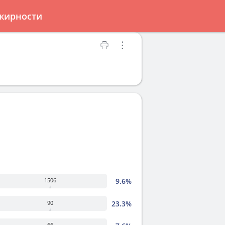
 жирности
9.6%
1506
23.3%
90
66