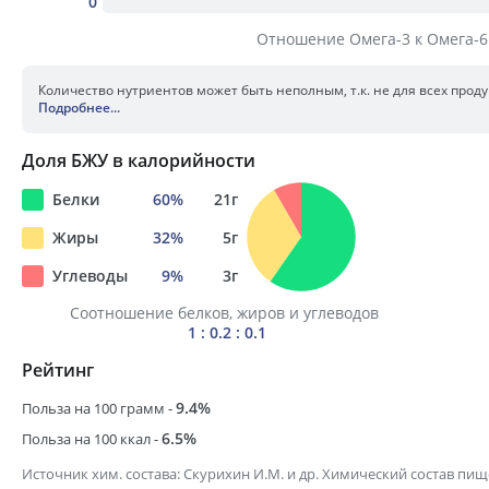
0
Отношение Омега-3 к Омега-6
Количество нутриентов может быть неполным, т.к. не для всех прод
Подробнее
...
Доля БЖУ в калорийности
Белки
60
%
21
г
Жиры
32
%
5
г
Углеводы
9
%
3
г
Соотношение белков, жиров и углеводов
1 : 0.2 : 0.1
Рейтинг
9.4
%
Польза на 100 грамм -
6.5
%
Польза на 100 ккал -
Источник хим. состава:
Скурихин И.М. и др. Химический состав пи