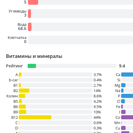
5
Углеводы
3
Вода
68.6
Клетчатка
0
Витамины и минералы
Рейтинг
9.4
A
3.7%
Ca
b-car
0.4%
Si
В1
2.7%
Mg
B2
14%
Na
Холин
8.6%
P
B5
4.2%
Cl
B6
9.5%
Fe
B9
10%
I
B12
44%
Co
C
0.6%
Mn
D
0.3%
Cu