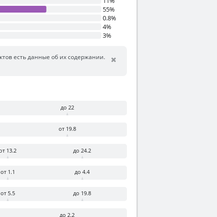
11%
55%
0.8%
4%
3%
уктов есть данные об их содержании.
до 22
от 19.8
от 13.2
до 24.2
от 1.1
до 4.4
от 5.5
до 19.8
до 2.2