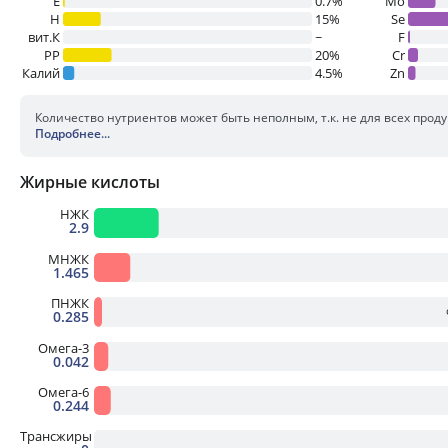
E
0.7%
Mo
H
15%
Se
вит.К
~
F
PP
20%
Cr
Калий
4.5%
Zn
Количество нутриентов может быть неполным, т.к. не для всех прод
Подробнее
...
Жирные кислоты
НЖК
2.9
МНЖК
1.465
ПНЖК
0.285
Омега-3
0.042
Омега-6
0.244
Трансжиры