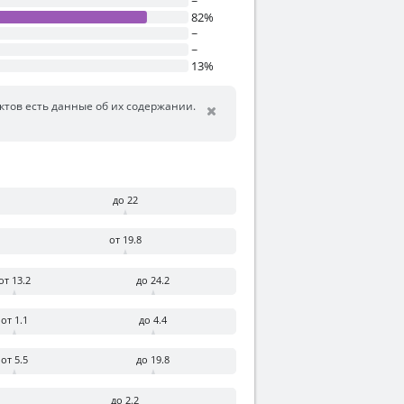
~
82%
~
~
13%
уктов есть данные об их содержании.
до 22
от 19.8
от 13.2
до 24.2
от 1.1
до 4.4
от 5.5
до 19.8
до 2.2