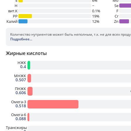
E
6%
Mo
H
~
Se
вит.К
0.1%
F
PP
19%
Cr
Калий
12%
Zn
Количество нутриентов может быть неполным, т.к. не для всех прод
Подробнее
...
Жирные кислоты
НЖК
0.4
МНЖК
0.507
ПНЖК
0.606
Омега-3
0.518
Омега-6
0.088
Трансжиры