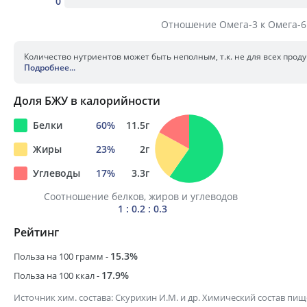
0
Отношение Омега-3 к Омега-6
Количество нутриентов может быть неполным, т.к. не для всех прод
Подробнее
...
Доля БЖУ в калорийности
Белки
60
%
11.5
г
Жиры
23
%
2
г
Углеводы
17
%
3.3
г
Соотношение белков, жиров и углеводов
1 : 0.2 : 0.3
Рейтинг
15.3
%
Польза на 100 грамм -
17.9
%
Польза на 100 ккал -
Источник хим. состава:
Скурихин И.М. и др. Химический состав пи