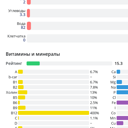
2
Углеводы
3.3
Вода
82
Клетчатка
0
Витамины и минералы
Рейтинг
15.3
A
6.7%
Ca
b-car
~
Si
В1
6.7%
Mg
B2
7.8%
Na
Холин
13%
P
B5
10%
Cl
B6
2.5%
Fe
B9
11%
I
B12
400%
Co
C
1.1%
Mn
D
~
Cu