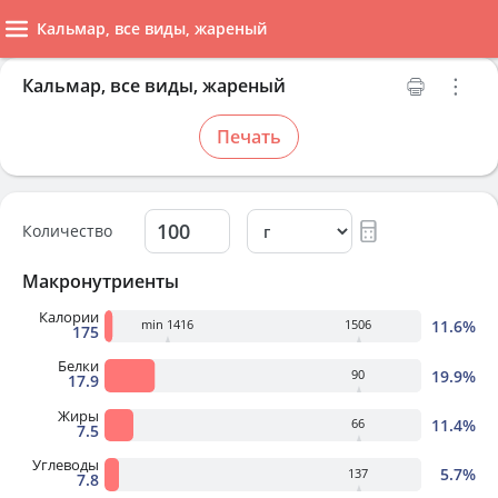
Кальмар, все виды, жареный
Кальмар, все виды, жареный
Печать
Количество
Макронутриенты
Калории
11.6%
min 1416
1506
175
Белки
19.9%
90
17.9
Жиры
11.4%
66
7.5
Углеводы
5.7%
137
7.8