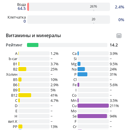
Вода
2.4%
2676
64.5
Клетчатка
0%
20
0
Витамины и минералы
Рейтинг
14.2
A
1.2%
Ca
3.9%
b-car
~
Si
~
В1
3.7%
Mg
9.5%
B2
25%
Na
24%
Холин
~
P
31%
B5
10%
Cl
~
B6
2.9%
Fe
5.6%
B9
5%
I
~
B12
41%
Co
~
C
4.7%
Mn
3.5%
D
~
Cu
211%
E
~
Mo
~
H
~
Se
94%
вит.К
~
F
~
PP
13%
Cr
~