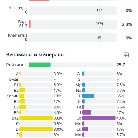
Углеводы
0%
137
0
Вода
2.3%
2674
61.3
Клетчатка
0%
20
0
Витамины и минералы
Рейтинг
25.7
A
3.3%
Ca
6%
b-car
~
Si
~
В1
5.3%
Mg
7.5%
B2
17%
Na
7.7%
Холин
13%
P
35%
B5
17%
Cl
7.2%
B6
20%
Fe
5.6%
B9
4.5%
I
27%
B12
333%
Co
400%
C
0.8%
Mn
6%
D
300%
Cu
17%
E
8%
Mo
5.7%