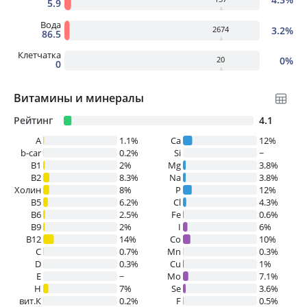
5.9
Вода
3.2%
2674
86.5
Клетчатка
0%
20
0
Витамины и минералы
Рейтинг
4.1
A
1.1%
Ca
12%
b-car
0.2%
Si
~
В1
2%
Mg
3.8%
B2
8.3%
Na
3.8%
Холин
8%
P
12%
B5
6.2%
Cl
4.3%
B6
2.5%
Fe
0.6%
B9
2%
I
6%
B12
14%
Co
10%
C
0.7%
Mn
0.3%
D
0.3%
Cu
1%
E
~
Mo
7.1%
H
7%
Se
3.6%
вит.К
0.2%
F
0.5%