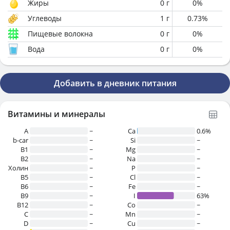
Жиры
0
г
0
%
Углеводы
1
г
0.73
%
Пищевые волокна
0
г
0
%
Вода
0
г
0
%
Добавить в дневник питания
Витамины и минералы
A
~
Ca
0.6%
b-car
~
Si
~
В1
~
Mg
~
B2
~
Na
~
Холин
~
P
~
B5
~
Cl
~
B6
~
Fe
~
B9
~
I
63%
B12
~
Co
~
C
~
Mn
~
D
~
Cu
~