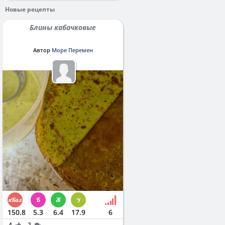
Новые рецепты
Блины кабачковые
Автор
Море Перемен
150.8
5.3
6.4
17.9
6
4
2