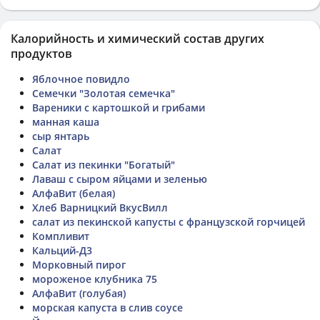
Калорийность и химический состав других
продуктов
Яблочное повидло
Семечки "Золотая семечка"
Вареники с картошкой и грибами
манная каша
сыр янтарь
Салат
Салат из пекинки "Богатый"
Лаваш с сыром яйцами и зеленью
АлфаВит (белая)
Хлеб Варницкий ВкусВилл
салат из пекинской капусты с французской горчицей
Компливит
Кальций-Д3
Морковный пирог
мороженое клубника 75
АлфаВит (голубая)
морская капуста в слив соусе