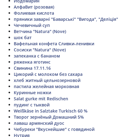
Йодомарин
АлфаВит (розовая)
Фолиевая кислота
пряники заварні "Баварські" "Вигода", "Деліція"
Чечевичный суп
Ветчина "Natura" (Nove)
шок бат
Вафельная конфета Сливки-ленивки
Сосиски "Natura" (Nove)
запеканка с бананом
ряженка яготинс
Свинина 17.11.16
Цикорий с молоком без сахара
хлеб житный цельнозерновой
пастила желейная морковная
Куринные ножки
Salat gurke mit Redischen
пудинг с тыквой
Weißkäse in Salztake Turkisch 60 %
Творог зернёный Домашний 5%
лаваш армянский дуос
Чебуреки "Вкуснейшие" с говядиной
Нутрия