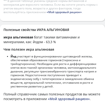
** В данной таблице указаны средние нормы витаминов и
минералов для взрослого человека. Если вы хотите узнать нормы с
учетом вашего пола, возраста и других факторов, тогда
воспользуйтесь приложением
«Мой здоровый рацион»
.
Полезные свойства ИКРА АЛЬГИНОВАЯ
икра альгиновая
богат такими витаминами и
минералами, как: йодом - 63,3 %
Чем полезен икра альгиновая
Йод
участвует в функционировании щитовидной железы,
обеспечивая образование гормонов (тироксина и
трийодтиронина). Необходим для роста и дифференцировки
клеток всех тканей организма человека, митохондриального
дыхания, регуляции трансмембранного транспорта натрия и
гормонов. Недостаточное поступление приводит к
эндемическому зобу с гипотиреозом и замедлению обмена
веществ, артериальной гипотензии, отставанию в росте и
умственном развитии у детей.
Полный справочник самых полезных продуктов вы можете
посмотреть в приложении
«Мой здоровый рацион»
.