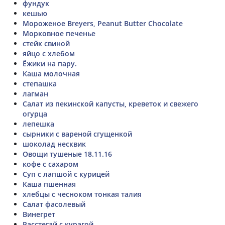
фундук
кешью
Мороженое Breyers, Peanut Butter Chocolate
Морковное печенье
стейк свиной
яйцо с хлебом
Ёжики на пару.
Каша молочная
степашка
лагман
Салат из пекинской капусты, креветок и свежего
огурца
лепешка
сырники с вареной сгущенкой
шоколад несквик
Овощи тушеные 18.11.16
кофе с сахаром
Суп с лапшой с курицей
Каша пшенная
хлебцы с чесноком тонкая талия
Салат фасолевый
Винегрет
Расстегай с курагой