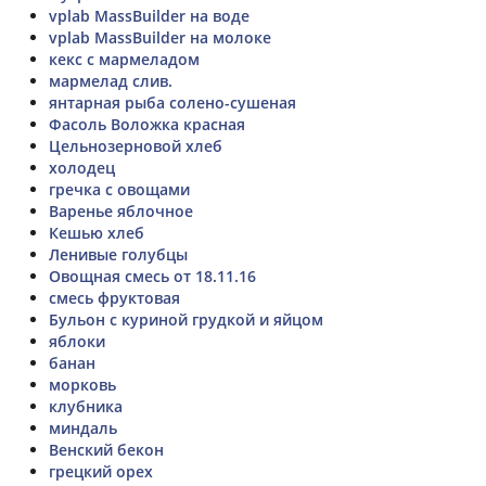
vplab MassBuilder на воде
vplab MassBuilder на молоке
кекс с мармеладом
мармелад слив.
янтарная рыба солено-сушеная
Фасоль Воложка красная
Цельнозерновой хлеб
холодец
гречка с овощами
Варенье яблочное
Кешью хлеб
Ленивые голубцы
Овощная смесь от 18.11.16
смесь фруктовая
Бульон с куриной грудкой и яйцом
яблоки
банан
морковь
клубника
миндаль
Венский бекон
грецкий орех