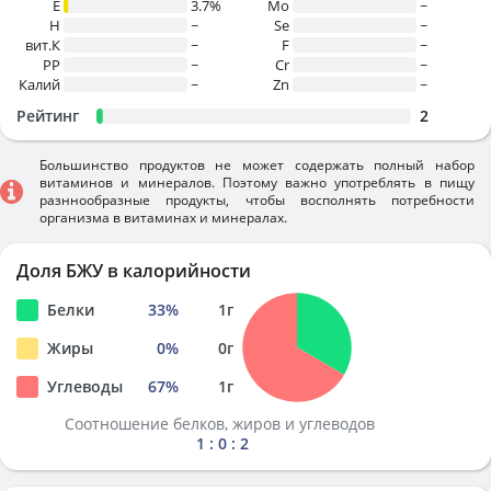
E
3.7%
Mo
~
H
~
Se
~
вит.К
~
F
~
PP
~
Cr
~
Калий
~
Zn
~
Рейтинг
2
Большинство продуктов не может содержать полный набор
витаминов и минералов. Поэтому важно употреблять в пищу
разннообразные продукты, чтобы восполнять потребности
организма в витаминах и минералах.
Доля БЖУ в калорийности
Белки
33
%
1
г
Жиры
0
%
0
г
Углеводы
67
%
1
г
Соотношение белков, жиров и углеводов
1 : 0 : 2