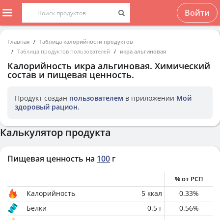
Войти
Главная
Таблица калорийности продуктов
Таблица продуктов пользователей
икра альгиновая
Калорийность
икра альгиновая
. Химический
состав и пищевая ценность.
Продукт создан
пользователем
в приложении
Мой
здоровый рацион
.
Калькулятор продукта
Пищевая ценность на
100
г
% от РСП
Калорийность
5
ккал
0.33
%
Белки
0.5
г
0.56
%