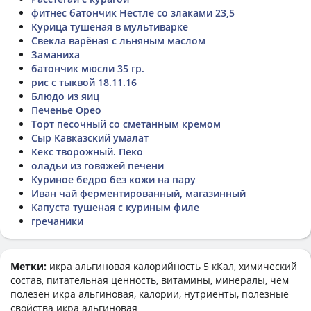
фитнес батончик Нестле со злаками 23,5
Курица тушеная в мультиварке
Свекла варёная с льняным маслом
Заманиха
батончик мюсли 35 гр.
рис с тыквой 18.11.16
Блюдо из яиц
Печенье Орео
Торт песочный со сметанным кремом
Сыр Кавказский умалат
Кекс творожный. Пеко
оладьи из говяжей печени
Куриное бедро без кожи на пару
Иван чай ферментированный, магазинный
Капуста тушеная с куриным филе
гречаники
Метки:
икра альгиновая
калорийность 5 кКал, химический
состав, питательная ценность, витамины, минералы, чем
полезен икра альгиновая, калории, нутриенты, полезные
свойства икра альгиновая