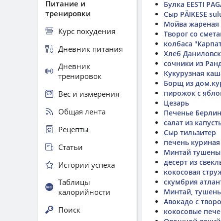
Питание и
Булка EESTI PAG
тренировки
Сыр PÄIKESE sul
Мойва жареная
Курс похудения
Творог со смет
колбаса "Карпа
Дневник питания
Хлеб Даниловс
сочники из Ран
Дневник
Кукурузная каш
тренировок
Борщ из дом.ку
пирожок с ябл
Вес и измерения
Цезарь
Общая лента
Печенье Берлин
салат из капуст
Рецепты
Сыр тильзитер
печень куриная
Статьи
Минтай тушены
десерт из свекл
Истории успеха
кокосовая стру
Таблицы
скумбрия атлан
калорийности
Минтай, тушены
Авокадо с твор
Поиск
кокосовые пече