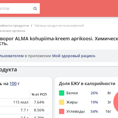
рийности продуктов
Таблица продуктов пользователей
-kreem aprikoosi
ворог ALMA kohupiima-kreem aprikoosi
. Химическ
ть.
льзователем
в приложении
Мой здоровый рацион
.
одукта
ь на
100
г
Доля БЖУ в калорийности
Белки
26
%
8
г
% от РСП
115
ккал
7.64
%
Жиры
19
%
3
г
7.7
г
8.56
%
Углеводы
54
%
16
г
2.5
г
3.79
%