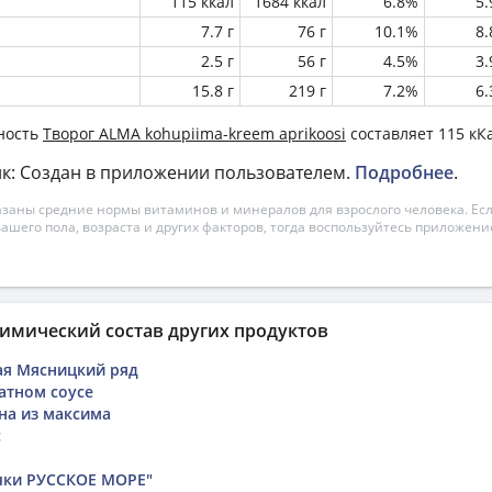
115 ккал
1684 ккал
6.8%
5
7.7 г
76 г
10.1%
8
2.5 г
56 г
4.5%
3
15.8 г
219 г
7.2%
6
ность
Творог ALMA kohupiima-kreem aprikoosi
составляет 115 кК
к: Создан в приложении пользователем.
Подробнее
.
азаны средние нормы витаминов и минералов для взрослого человека. Есл
вашего пола, возраста и других факторов, тогда воспользуйтесь приложен
имический состав других продуктов
ая Мясницкий ряд
атном соусе
на из максима
с
чки РУССКОЕ МОРЕ"