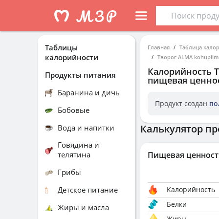
Таблицы
Главная
Таблица кало
калорийности
Творог ALMA kohupiima
Калорийность
Т
Продукты питания
пищевая ценнос
Баранина и дичь
Продукт создан
по
Бобовые
Калькулятор пр
Вода и напитки
Говядина и
телятина
Пищевая ценност
Грибы
Детское питание
Калорийность
Белки
Жиры и масла
Жиры