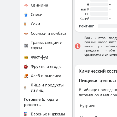
H
~
Свинина
вит.К
~
PP
~
Снеки
Калий
~
Соки
Рейтинг
Сосиски и колбаса
Большинство прод
Травы, специи и
полный набор вита
важно употребля
соусы
продукты, чтобы
организма в витами
Фаст-фуд
Фрукты и ягоды
Химический сост
Хлеб и выпечка
Пищевая ценност
Яйца и продукты
В таблице приведено
из яиц
витаминов и минера
Готовые блюда и
рецепты
Нутриент
Варенье и джемы