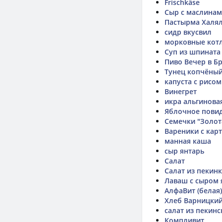
Frischkäse
Сыр с маслинам
Пастырма Халял
сидр вкусвил
морковные кот
Суп из шпината 
Пиво Вечер в Б
Тунец копчёны
капуста с рисо
Винегрет
икра альгинова
Яблочное пови
Семечки "Золот
Вареники с кар
манная каша
сыр янтарь
Салат
Салат из пекинк
Лаваш с сыром 
АлфаВит (белая)
Хлеб Варницкий
салат из пекин
Компливит