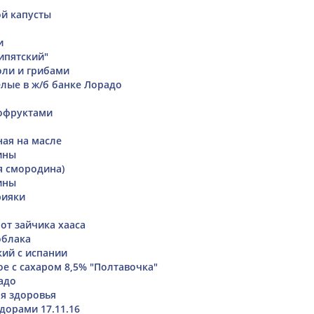
ой капусты
и
ипятский"
оли и грибами
ые в ж/б банке Лорадо
хофруктами
ая на масле
ины
я смородина)
ины
рияки
от зайчика хааса
облака
кий с испании
е с сахаром 8,5% "Полтавочка"
адо
ля здоровья
дорами 17.11.16