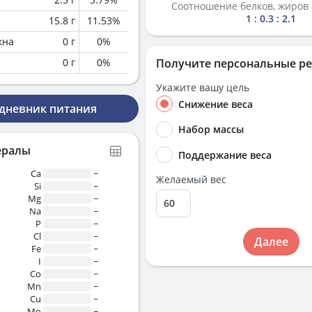
Соотношение белков, жиров 
1 : 0.3 : 2.1
15.8
г
11.53
%
кна
0
г
0
%
0
г
0
%
Получите персональные р
Укажите вашу цель
Снижение веса
 дневник питания
Набор массы
ералы
Поддержание веса
Ca
~
Желаемый вес
Si
~
Mg
~
Na
~
P
~
Cl
~
Далее
Fe
~
I
~
Co
~
Mn
~
Cu
~
Mo
~