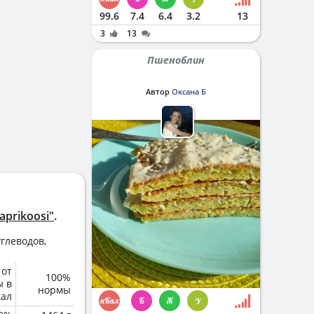
99.6
7.4
6.4
3.2
13
3
13
Пшеноблин
Автор
Оксана Б
prikoosi"
.
глеводов,
 от
100%
ы в
нормы
кал