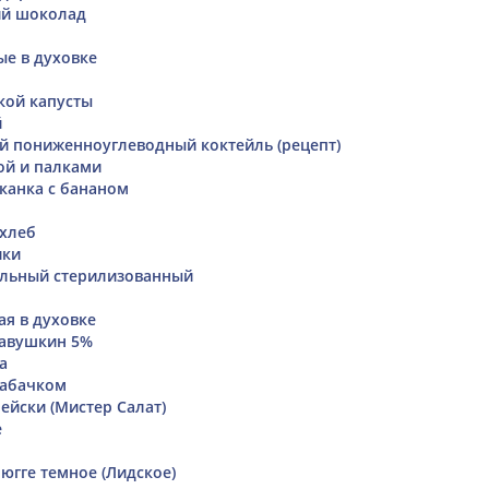
ий шоколад
е в духовке
кой капусты
й
 пониженноуглеводный коктейль (рецепт)
зой и палками
канка с бананом
хлеб
ики
альный стерилизованный
ая в духовке
савушкин 5%
а
кабачком
ейски (Мистер Салат)
е
югге темное (Лидское)