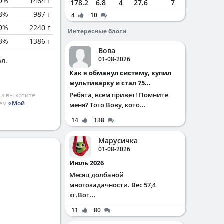
.9%
1464 г
178.2
6.8
4
27.6
7
.8%
987 г
4
10
.9%
2240 г
Интересные блоги
.3%
1386 г
Вова
01-08-2026
ал.
Как я обманул систему, купил
мультиварку и стал 75...
Ребята, всем привет! Помните
и вы хотите
ием
«Мой
меня? Того Вову, кото...
14
138
Марусичка
01-08-2026
Июль 2026
Месяц долбаной
многозадачности. Вес 57,4
кг.Вот...
11
80