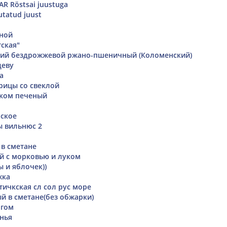
AR Röstsai juustuga
utatud juust
аной
тская"
кий бездрожжевой ржано-пшеничный (Коломенский)
деву
а
рицы со свеклой
оком печеный
ское
ы вильнюс 2
 в сметане
й с морковью и луком
ы и яблочек))
жка
тичкская сл сол рус море
й в сметане(без обжарки)
огом
нья