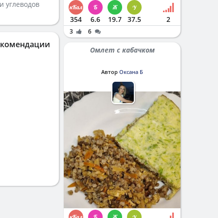
и углеводов
354
6.6
19.7
37.5
2
3
6
екомендации
Омлет с кабачком
Автор
Оксана Б