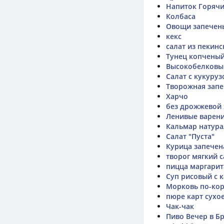
Напиток Горяч
Колбаса
Овощи запечены
кекс
салат из пекинс
Тунец копчены
Высокобелковый
Салат с кукуру
Творожная запе
Харчо
без дрожжевой 
Ленивые варен
Кальмар натур
Салат "Пуста"
Курица запечен
творог мягкий 
пицца маргарит
Суп рисовый с 
Морковь по-кор
пюре карт сухо
Чак-чак
Пиво Вечер в Бр