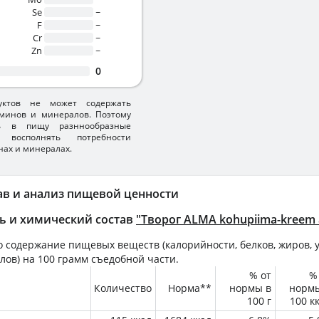
Se
~
F
~
Cr
~
Zn
~
0
уктов не может содержать
минов и минералов. Поэтому
ть в пищу разннообразные
 восполнять потребности
нах и минералах.
ав и анализ пищевой ценности
ь и химический состав
"Творог ALMA kohupiima-kreem a
 содержание пищевых веществ (калорийности, белков, жиров, у
лов) на
100 грамм
съедобной части.
% от
%
Количество
Норма**
нормы в
норм
100 г
100 к