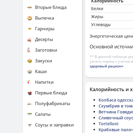
Калорийность
Вторые блюда
Белки
Жиры
Выпечка
Углеводы
Гарниры
Энергетическая цен
Десерты
Основной источни
Заготовки
** В данной таблице ук
Закуски
узнать нормы с учетом 
здоровый рацион»
.
Каши
Напитки
Калорийность и х
Первые блюда
Колбаса одесск
Полуфабрикаты
Скумбрия в том
Ветчина Говяди
Салаты
Сливочный соу
Tortelloni
Соусы и заправки
Крабовые пало