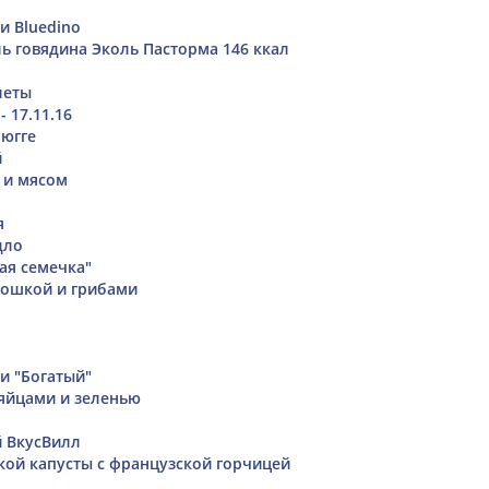
и Bluedino
ь говядина Эколь Пасторма 146 ккал
леты
- 17.11.16
рюгге
й
м и мясом
я
дло
ая семечка"
тошкой и грибами
и "Богатый"
яйцами и зеленью
 ВкусВилл
ской капусты с французской горчицей