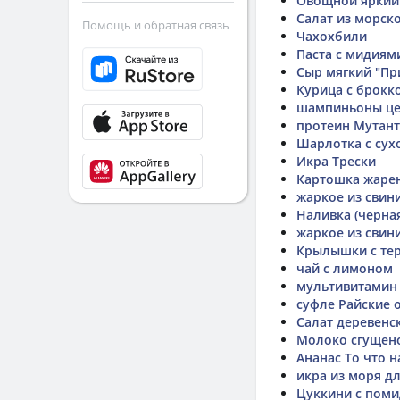
Овощной яркий
Салат из морск
Помощь и обратная связь
Чахохбили
Паста с мидиям
Сыр мягкий "Пр
Курица с брокк
шампиньоны цел
протеин Мутант
Шарлотка с су
Икра Трески
Картошка жарен
жаркое из свин
Наливка (черна
жаркое из свин
Крылышки с те
чай с лимоном
мультивитамин 
суфле Райские 
Салат деревенс
Молоко сгущено
Ананас То что н
икра из моря д
Цуккини с поми