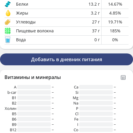
Белки
13.2
г
14.67
%
Жиры
3.2
г
4.85
%
Углеводы
27
г
19.71
%
Пищевые волокна
37
г
185
%
Вода
0
г
0
%
Добавить в дневник питания
Витамины и минералы
A
~
Ca
~
b-car
~
Si
~
В1
~
Mg
~
B2
~
Na
~
Холин
~
P
~
B5
~
Cl
~
B6
~
Fe
~
B9
~
I
~
B12
~
Co
~