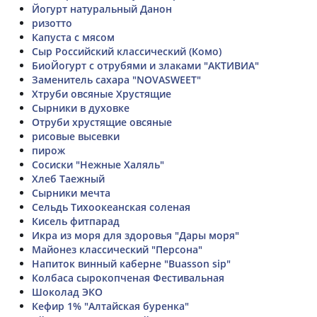
Йогурт натуральный Данон
ризотто
Капуста с мясом
Сыр Российский классический (Комо)
БиоЙогурт с отрубями и злаками "АКТИВИА"
Заменитель сахара "NOVASWEET"
Хтруби овсяные Хрустящие
Сырники в духовке
Отруби хрустящие овсяные
рисовые высевки
пирож
Сосиски "Нежные Халяль"
Хлеб Таежный
Сырники мечта
Сельдь Тихоокеанская соленая
Кисель фитпарад
Икра из моря для здоровья "Дары моря"
Майонез классический "Персона"
Напиток винный каберне "Buasson sip"
Колбаса сырокопченая Фестивальная
Шоколад ЭКО
Кефир 1% "Алтайская буренка"