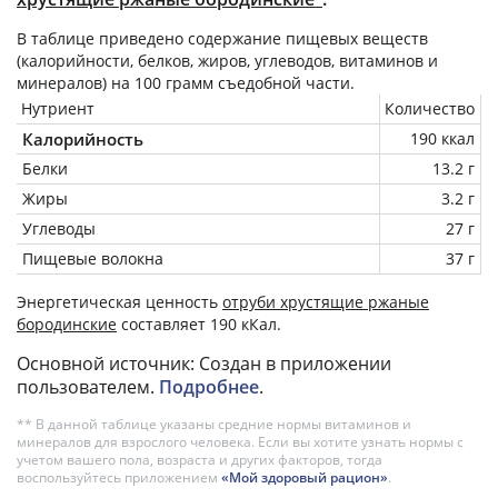
В таблице приведено содержание пищевых веществ
(калорийности, белков, жиров, углеводов, витаминов и
минералов) на
100 грамм
съедобной части.
Нутриент
Количество
Калорийность
190 ккал
Белки
13.2 г
Жиры
3.2 г
Углеводы
27 г
Пищевые волокна
37 г
Энергетическая ценность
отруби хрустящие ржаные
бородинские
составляет 190 кКал.
Основной источник: Создан в приложении
пользователем.
Подробнее
.
** В данной таблице указаны средние нормы витаминов и
минералов для взрослого человека. Если вы хотите узнать нормы с
учетом вашего пола, возраста и других факторов, тогда
воспользуйтесь приложением
«Мой здоровый рацион»
.