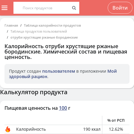
Войти
Главная
Таблица калорийности продуктов
Таблица продуктов пользователей
отруби хрустящие ржаные бородинские
Калорийность
отруби хрустящие ржаные
бородинские
. Химический состав и пищевая
ценность.
Продукт создан
пользователем
в приложении
Мой
здоровый рацион
.
Калькулятор продукта
Пищевая ценность на
100
г
% от РСП
Калорийность
190
ккал
12.62
%