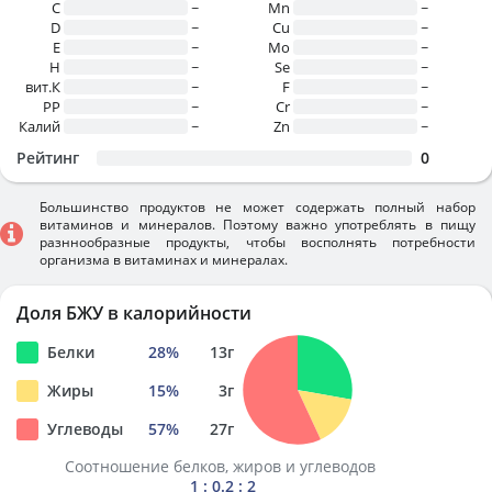
C
~
Mn
~
D
~
Cu
~
E
~
Mo
~
H
~
Se
~
вит.К
~
F
~
PP
~
Cr
~
Калий
~
Zn
~
Рейтинг
0
Большинство продуктов не может содержать полный набор
витаминов и минералов. Поэтому важно употреблять в пищу
разннообразные продукты, чтобы восполнять потребности
организма в витаминах и минералах.
Доля БЖУ в калорийности
Белки
28
%
13
г
Жиры
15
%
3
г
Углеводы
57
%
27
г
Соотношение белков, жиров и углеводов
1 : 0.2 : 2