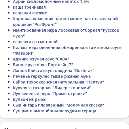
Айран кисломолочный напиток 1,5%
каша гречневая
вешенки свежие
Хорошая компания плитка молочная с вафельной
крошкой "РотФронт"
Имитированная икра лососевая отборная "Русское
чудо"
вешенки со сметаной
Килька неразделенная обжареная в томатном соусе
"Фаворит"
Аджика жгучая соус "САВА"
Вино фруктовое Портлэйн 72
Лапша Квисти вкус говядина "Doshirak"
печенье геркулес-тыква-ржаная мука
Сайра тихоокеанская натуральная "Нептун"
Кукуруза сахарная "Лидер экономии"
Лук зеленый перо "Прямо с грядки"
Бульон из рыбы
Сыр Янтарь плавленный "Молочная сказка"
Суп рис шампинбоны желудки и сердца