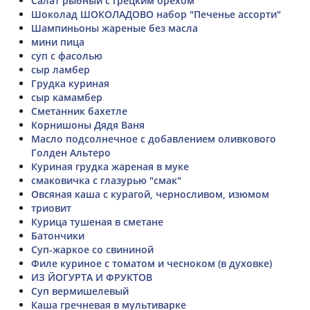
Салат рыбный с грецким орехом
Шоколад ШОКОЛАДОВО набор "Печенье ассорти"
Шампиньоны жареные без масла
мини пица
суп с фасолью
сыр ламбер
Грудка куриная
сыр камамбер
Сметанник бахетле
Корнишоны Дядя Ваня
Масло подсолнечное с добавлением оливкового
Голден Альтеро
Куриная грудка жареная в муке
смаковичка с глазурью "смак"
Овсяная каша с курагой, черносливом, изюмом
триовит
Курица тушеная в сметане
Батончики
Суп-жаркое со свининой
Филе куриное с томатом и чесноком (в духовке)
ИЗ ЙОГУРТА И ФРУКТОВ
Суп вермишелевый
Каша гречневая в мультиварке