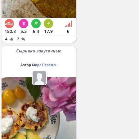
150.8
5.3
6.4
17.9
6
4
2
Сырники закусочные
Автор
Море Перемен