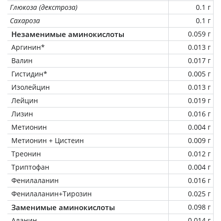
Глюкоза (декстроза)
0.1 г
Сахароза
0.1 г
Незаменимые аминокислоты
0.059 г
Аргинин*
0.013 г
Валин
0.017 г
Гистидин*
0.005 г
Изолейцин
0.013 г
Лейцин
0.019 г
Лизин
0.016 г
Метионин
0.004 г
Метионин + Цистеин
0.009 г
Треонин
0.012 г
Триптофан
0.004 г
Фенилаланин
0.016 г
Фенилаланин+Тирозин
0.025 г
Заменимые аминокислоты
0.098 г
Аланин
0.014 г