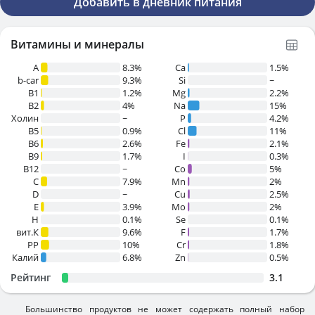
Добавить в дневник питания
Витамины и минералы
A
8.3%
Ca
1.5%
b-car
9.3%
Si
~
В1
1.2%
Mg
2.2%
B2
4%
Na
15%
Холин
~
P
4.2%
B5
0.9%
Cl
11%
B6
2.6%
Fe
2.1%
B9
1.7%
I
0.3%
B12
~
Co
5%
C
7.9%
Mn
2%
D
~
Cu
2.5%
E
3.9%
Mo
2%
H
0.1%
Se
0.1%
вит.К
9.6%
F
1.7%
PP
10%
Cr
1.8%
Калий
6.8%
Zn
0.5%
Рейтинг
3.1
Большинство продуктов не может содержать полный набор