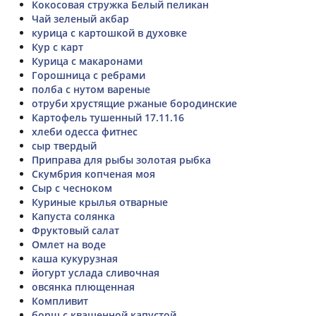
Кокосовая стружка Белый пеликан
Чай зеленый акбар
курица с картошкой в духовке
Кур с карт
Курица с макаронами
Горошница с ребрами
полба с нутом вареные
отруби хрустящие ржаные бородинские
Картофель тушенный 17.11.16
хлеби одесса фитнес
сыр твердый
Приправа для рыбы золотая рыбка
Скумбрия копченая моя
Сыр с чесноком
Куриные крылья отварные
Капуста солянка
Фруктовый салат
Омлет на воде
каша кукурузная
йогурт услада сливочная
овсянка плющенная
Компливит
борщ с квашенной капустой