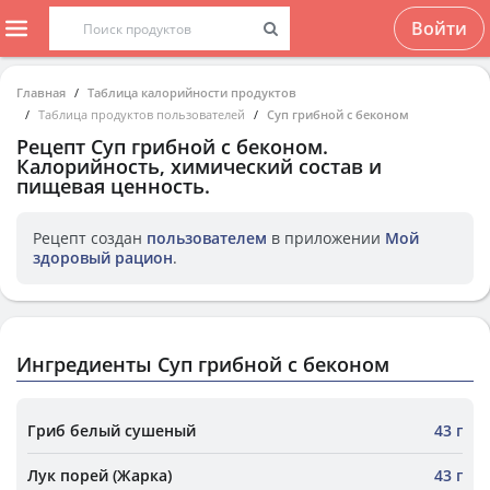
Войти
Главная
Таблица калорийности продуктов
Таблица продуктов пользователей
Суп грибной с беконом
Рецепт
Суп грибной с беконом
.
Калорийность, химический состав и
пищевая ценность.
Рецепт создан
пользователем
в приложении
Мой
здоровый рацион
.
Ингредиенты Суп грибной с беконом
Гриб белый сушеный
43 г
Лук порей (Жарка)
43 г