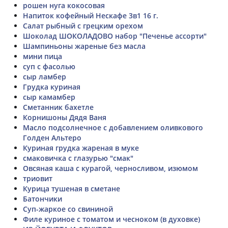
рошен нуга кокосовая
Напиток кофейный Нескафе 3в1 16 г.
Салат рыбный с грецким орехом
Шоколад ШОКОЛАДОВО набор "Печенье ассорти"
Шампиньоны жареные без масла
мини пица
суп с фасолью
сыр ламбер
Грудка куриная
сыр камамбер
Сметанник бахетле
Корнишоны Дядя Ваня
Масло подсолнечное с добавлением оливкового
Голден Альтеро
Куриная грудка жареная в муке
смаковичка с глазурью "смак"
Овсяная каша с курагой, черносливом, изюмом
триовит
Курица тушеная в сметане
Батончики
Суп-жаркое со свининой
Филе куриное с томатом и чесноком (в духовке)