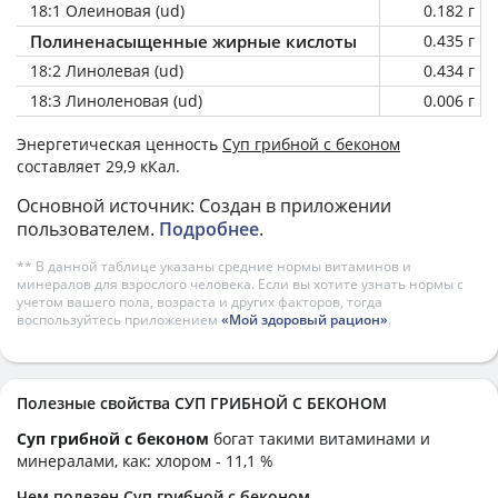
18:1 Олеиновая (ud)
0.182 г
Полиненасыщенные жирные кислоты
0.435 г
18:2 Линолевая (ud)
0.434 г
18:3 Линоленовая (ud)
0.006 г
Энергетическая ценность
Суп грибной с беконом
составляет 29,9 кКал.
Основной источник: Создан в приложении
пользователем.
Подробнее
.
** В данной таблице указаны средние нормы витаминов и
минералов для взрослого человека. Если вы хотите узнать нормы с
учетом вашего пола, возраста и других факторов, тогда
воспользуйтесь приложением
«Мой здоровый рацион»
.
Полезные свойства СУП ГРИБНОЙ С БЕКОНОМ
Суп грибной с беконом
богат такими витаминами и
минералами, как: хлором - 11,1 %
Чем полезен Суп грибной с беконом