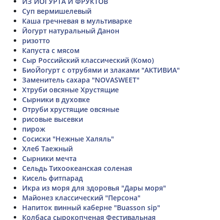
ИЗ ЙОГУРТА И ФРУКТОВ
Суп вермишелевый
Каша гречневая в мультиварке
Йогурт натуральный Данон
ризотто
Капуста с мясом
Сыр Российский классический (Комо)
БиоЙогурт с отрубями и злаками "АКТИВИА"
Заменитель сахара "NOVASWEET"
Хтруби овсяные Хрустящие
Сырники в духовке
Отруби хрустящие овсяные
рисовые высевки
пирож
Сосиски "Нежные Халяль"
Хлеб Таежный
Сырники мечта
Сельдь Тихоокеанская соленая
Кисель фитпарад
Икра из моря для здоровья "Дары моря"
Майонез классический "Персона"
Напиток винный каберне "Buasson sip"
Колбаса сырокопченая Фестивальная