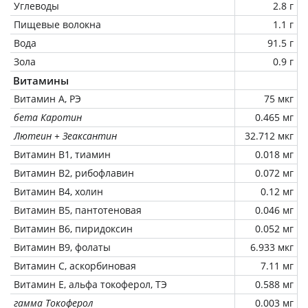
Углеводы
2.8 г
Пищевые волокна
1.1 г
Вода
91.5 г
Зола
0.9 г
Витамины
Витамин А, РЭ
75 мкг
бета Каротин
0.465 мг
Лютеин + Зеаксантин
32.712 мкг
Витамин В1, тиамин
0.018 мг
Витамин В2, рибофлавин
0.072 мг
Витамин В4, холин
0.12 мг
Витамин В5, пантотеновая
0.046 мг
Витамин В6, пиридоксин
0.052 мг
Витамин В9, фолаты
6.933 мкг
Витамин C, аскорбиновая
7.11 мг
Витамин Е, альфа токоферол, ТЭ
0.588 мг
гамма Токоферол
0.003 мг