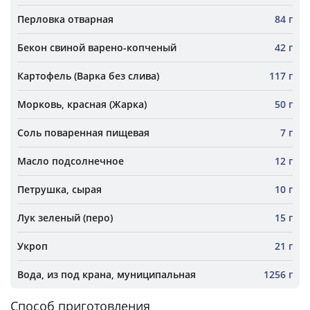
Перловка отварная
84 г
Бекон свиной варено-копченый
42 г
Картофель (Варка без слива)
117 г
Морковь, красная (Жарка)
50 г
Соль поваренная пищевая
7 г
Масло подсолнечное
12 г
Петрушка, сырая
10 г
Лук зеленый (перо)
15 г
Укроп
21 г
Вода, из под крана, муниципальная
1256 г
Способ приготовления