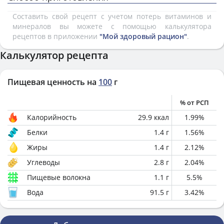
Составить свой рецепт с учетом потерь витаминов и
минералов вы можете с помощью калькулятора
рецептов в приложении
"Мой здоровый рацион"
.
Калькулятор рецепта
Пищевая ценность на
100
г
% от РСП
Калорийность
29.9
ккал
1.99
%
Белки
1.4
г
1.56
%
Жиры
1.4
г
2.12
%
Углеводы
2.8
г
2.04
%
Пищевые волокна
1.1
г
5.5
%
Вода
91.5
г
3.42
%