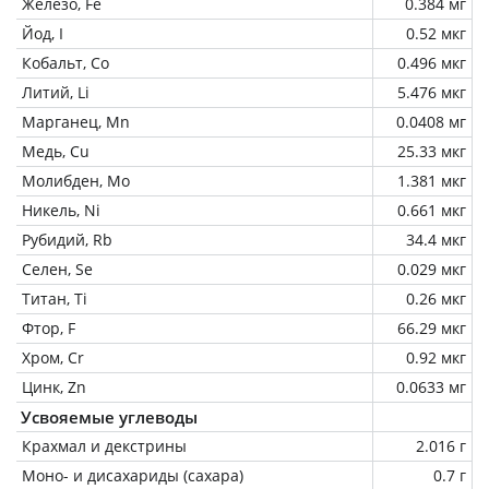
Железо, Fe
0.384 мг
Йод, I
0.52 мкг
Кобальт, Co
0.496 мкг
Литий, Li
5.476 мкг
Марганец, Mn
0.0408 мг
Медь, Cu
25.33 мкг
Молибден, Mo
1.381 мкг
Никель, Ni
0.661 мкг
Рубидий, Rb
34.4 мкг
Селен, Se
0.029 мкг
Титан, Ti
0.26 мкг
Фтор, F
66.29 мкг
Хром, Cr
0.92 мкг
Цинк, Zn
0.0633 мг
Усвояемые углеводы
Крахмал и декстрины
2.016 г
Моно- и дисахариды (сахара)
0.7 г