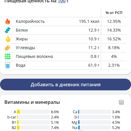
Пищевая ценность на
100
г
% от РСП
Калорийность
195.1
ккал
12.95
%
Белки
12.9
г
14.33
%
Жиры
10.9
г
16.52
%
Углеводы
11.2
г
8.18
%
Пищевые волокна
0.8
г
4
%
Вода
61.9
г
2.31
%
Добавить в дневник питания
Витамины и минералы
A
8.6%
Ca
3.4%
b-car
2.4%
Si
1.6%
В1
5.1%
Mg
4.5%
B2
7.4%
Na
5.2%