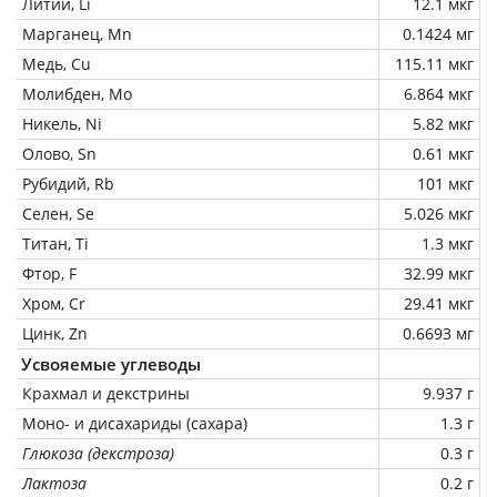
Литий, Li
12.1 мкг
Марганец, Mn
0.1424 мг
Медь, Cu
115.11 мкг
Молибден, Mo
6.864 мкг
Никель, Ni
5.82 мкг
Олово, Sn
0.61 мкг
Рубидий, Rb
101 мкг
Селен, Se
5.026 мкг
Титан, Ti
1.3 мкг
Фтор, F
32.99 мкг
Хром, Cr
29.41 мкг
Цинк, Zn
0.6693 мг
Усвояемые углеводы
Крахмал и декстрины
9.937 г
Моно- и дисахариды (сахара)
1.3 г
Глюкоза (декстроза)
0.3 г
Лактоза
0.2 г