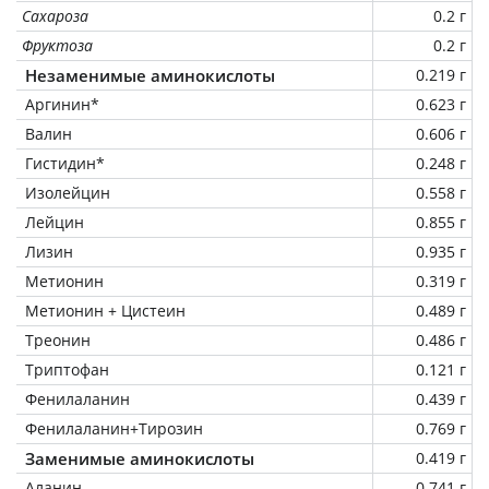
Сахароза
0.2 г
Фруктоза
0.2 г
Незаменимые аминокислоты
0.219 г
Аргинин*
0.623 г
Валин
0.606 г
Гистидин*
0.248 г
Изолейцин
0.558 г
Лейцин
0.855 г
Лизин
0.935 г
Метионин
0.319 г
Метионин + Цистеин
0.489 г
Треонин
0.486 г
Триптофан
0.121 г
Фенилаланин
0.439 г
Фенилаланин+Тирозин
0.769 г
Заменимые аминокислоты
0.419 г
Аланин
0.741 г