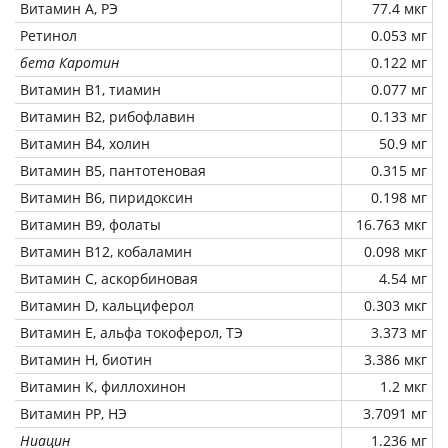
Витамин А, РЭ
77.4 мкг
Ретинол
0.053 мг
бета Каротин
0.122 мг
Витамин В1, тиамин
0.077 мг
Витамин В2, рибофлавин
0.133 мг
Витамин В4, холин
50.9 мг
Витамин В5, пантотеновая
0.315 мг
Витамин В6, пиридоксин
0.198 мг
Витамин В9, фолаты
16.763 мкг
Витамин В12, кобаламин
0.098 мкг
Витамин C, аскорбиновая
4.54 мг
Витамин D, кальциферол
0.303 мкг
Витамин Е, альфа токоферол, ТЭ
3.373 мг
Витамин Н, биотин
3.386 мкг
Витамин К, филлохинон
1.2 мкг
Витамин РР, НЭ
3.7091 мг
Ниацин
1.236 мг