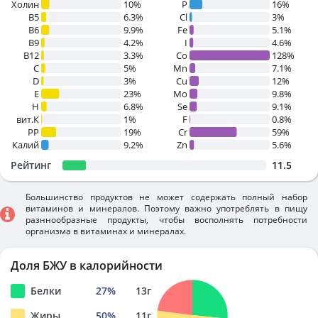
Холин
10%
P
16%
B5
6.3%
Cl
3%
B6
9.9%
Fe
5.1%
B9
4.2%
I
4.6%
B12
3.3%
Co
128%
C
5%
Mn
7.1%
D
3%
Cu
12%
E
23%
Mo
9.8%
H
6.8%
Se
9.1%
вит.К
1%
F
0.8%
PP
19%
Cr
59%
Калий
9.2%
Zn
5.6%
Рейтинг
11.5
Большинство продуктов не может содержать полный набор
витаминов и минералов. Поэтому важно употреблять в пищу
разннообразные продукты, чтобы восполнять потребности
организма в витаминах и минералах.
Доля БЖУ в калорийности
Белки
27
%
13
г
Жиры
50
%
11
г