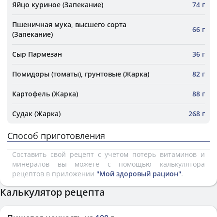
Яйцо куриное (Запекание)
74 г
Пшеничная мука, высшего сорта
66 г
(Запекание)
Сыр Пармезан
36 г
Помидоры (томаты), грунтовые (Жарка)
82 г
Картофель (Жарка)
88 г
Судак (Жарка)
268 г
Способ приготовления
Составить свой рецепт с учетом потерь витаминов и
минералов вы можете с помощью калькулятора
рецептов в приложении
"Мой здоровый рацион"
.
Калькулятор рецепта