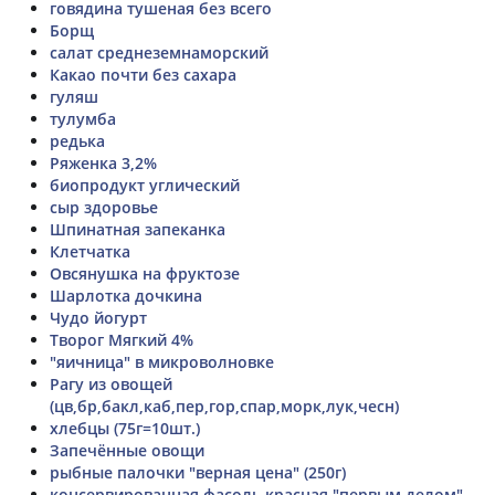
говядина тушеная без всего
Борщ
салат среднеземнаморский
Какао почти без сахара
гуляш
тулумба
редька
Ряженка 3,2%
биопродукт углический
сыр здоровье
Шпинатная запеканка
Клетчатка
Овсянушка на фруктозе
Шарлотка дочкина
Чудо йогурт
Творог Мягкий 4%
"яичница" в микроволновке
Рагу из овощей
(цв,бр,бакл,каб,пер,гор,спар,морк,лук,чесн)
хлебцы (75г=10шт.)
Запечённые овощи
рыбные палочки "верная цена" (250г)
консервированная фасоль красная "первым делом"