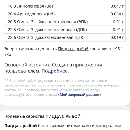
18:3 Линоленовая (ud)
0.047 г
20:4 Арахидоновая (ud)
0.064 г
20:5 Омега-3 , эйкозапентаеновая (ЭПК)
0.01 г
22:5 Омега-3, докозапентаеновая (ДПК)
0.01 г
22:6 Омега-3, докозагексаеновая (ДГК),
0.019 г
Энергетическая ценность
Пицца с рыбой
составляет 195,1
кКал.
Основной источник: Создан в приложении
пользователем.
Подробнее
.
** В данной таблице указаны средние нормы витаминов и
минералов для взрослого человека. Если вы хотите узнать нормы с
учетом вашего пола, возраста и других факторов, тогда
воспользуйтесь приложением
«Мой здоровый рацион»
.
Полезные свойства ПИЦЦА С РЫБОЙ
Пицца с рыбой
богат такими витаминами и минералами,