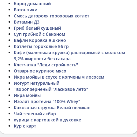
борщ домашний
Батончики
Смесь длгорохя гороховых котлет
Витамин Д3
Гриб белый сушеный
Суп грибной с беконом
Вафли Коровка Яшкино
Котлеты гороховые 56 гр
Кофе (маленькая кружка) растворимый с молоком
3,2% жирности без сахара
Клетчатка "Леди стройность"
Отварное куриное мясо
Икра мойвы в соусе с копченым лососем
Йогурт натуральный
Творог зерненый "Ласковое лето"
Икра мойвы
Изолят протеина "100% Whey"
Кокосовая стружка Белый пеликан
Чай зеленый акбар
курица с картошкой в духовке
Кур с карт