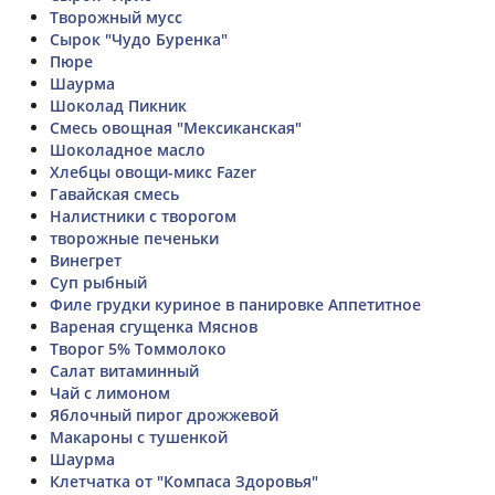
Творожный мусс
Сырок "Чудо Буренка"
Пюре
Шаурма
Шоколад Пикник
Смесь овощная "Мексиканская"
Шоколадное масло
Хлебцы овощи-микс Fazer
Гавайская смесь
Налистники с творогом
творожные печеньки
Винегрет
Суп рыбный
Филе грудки куриное в панировке Аппетитное
Вареная сгущенка Мяснов
Творог 5% Томмолоко
Салат витаминный
Чай с лимоном
Яблочный пирог дрожжевой
Макароны с тушенкой
Шаурма
Клетчатка от "Компаса Здоровья"