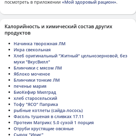
посмотреть в приложении
«Мой здоровый рацион»
.
Калорийность и химический состав других
продуктов
Начинка творожная ЛМ
Икра свекольная
Хлеб оригинальный "Житный" цельнозерновой, без
муки "ВкусВилл"
Блинчики с мясом ЛМ
Яблоко моченое
Блинчики тонкие ЛМ
печенье мария
БиоКефир Милград
хлеб старосельский
Тофу "ЯСО" Паприка
рыбные котлеты (сайда-лосось)
Фасоль тушеная в сливках 17.11
Протеин Матрикс 5.0 сухой 1 порция
Отруби хрустящие овсяные
Сырок "Ирис"