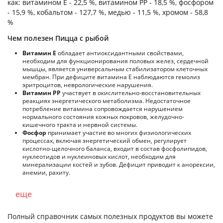
как: витамином E - 22,5 %, витамином PP - 18,5 %, фосфором
- 15,9 %, кобальтом - 127,7 %, медью - 11,5 %, хромом - 58,8
%
Чем полезен Пицца с рыбой
Витамин Е
обладает антиоксидантными свойствами,
необходим для функционирования половых желез, сердечной
мышцы, является универсальным стабилизатором клеточных
мембран. При дефиците витамина Е наблюдаются гемолиз
эритроцитов, неврологические нарушения.
Витамин РР
участвует в окислительно-восстановительных
реакциях энергетического метаболизма. Недостаточное
потребление витамина сопровождается нарушением
нормального состояния кожных покровов, желудочно-
кишечного тракта и нервной системы.
Фосфор
принимает участие во многих физиологических
процессах, включая энергетический обмен, регулирует
кислотно-щелочного баланса, входит в состав фосфолипидов,
нуклеотидов и нуклеиновых кислот, необходим для
минерализации костей и зубов. Дефицит приводит к анорексии,
анемии, рахиту.
еще
Полный справочник самых полезных продуктов вы можете