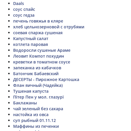
Daals
соус спайс
соус гедза
печень говяжья в кляре
хлеб цельнозерновой с отрубями
соевая спаржа сушеная
Капустный салат
котлета паровая
Водоросли сушеные Араме
Леовит Компот похудин
креветки в томатном соусе
запеканка из кабачков
Батончик Бабаевский
ДЕСЕРТЫ - Пирожное Картошка
Флан яичный (Чадейка)
Тушеная капуста
Пітер Пен у мол. глазурі
Баклажаны
чай зеленый без сахара
настойка из овса
суп рыбный 01.11.12
Маффины из печенки