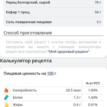
Перец болгарский, сырой
70 г
Кефир 1 проц.
50 г
Соль поваренная пищевая
3 г
Способ приготовления
Составить свой рецепт с учетом потерь витаминов и
минералов вы можете с помощью калькулятора
рецептов в приложении
"Мой здоровый рацион"
.
Калькулятор рецепта
Пищевая ценность на
100
г
% от РСП
Калорийность
28.5
ккал
1.89
%
Белки
1.3
г
1.44
%
Жиры
0.4
г
0.61
%