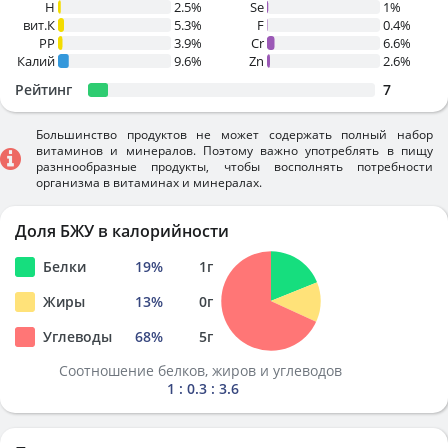
H
2.5%
Se
1%
вит.К
5.3%
F
0.4%
PP
3.9%
Cr
6.6%
Калий
9.6%
Zn
2.6%
Рейтинг
7
Большинство продуктов не может содержать полный набор
витаминов и минералов. Поэтому важно употреблять в пищу
разннообразные продукты, чтобы восполнять потребности
организма в витаминах и минералах.
Доля БЖУ в калорийности
Белки
19
%
1
г
Жиры
13
%
0
г
Углеводы
68
%
5
г
Соотношение белков, жиров и углеводов
1 : 0.3 : 3.6