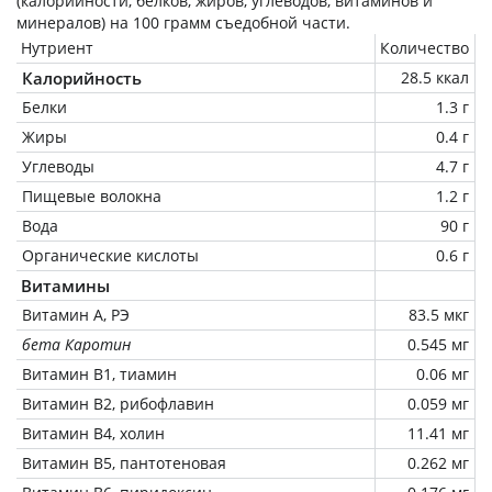
(калорийности, белков, жиров, углеводов, витаминов и
минералов) на
100 грамм
съедобной части.
Нутриент
Количество
Калорийность
28.5 ккал
Белки
1.3 г
Жиры
0.4 г
Углеводы
4.7 г
Пищевые волокна
1.2 г
Вода
90 г
Органические кислоты
0.6 г
Витамины
Витамин А, РЭ
83.5 мкг
бета Каротин
0.545 мг
Витамин В1, тиамин
0.06 мг
Витамин В2, рибофлавин
0.059 мг
Витамин В4, холин
11.41 мг
Витамин В5, пантотеновая
0.262 мг