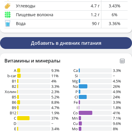
Углеводы
4.7
г
3.43
%
Пищевые волокна
1.2
г
6
%
Вода
90
г
3.36
%
Добавить в дневник питания
Витамины и минералы
A
9.3%
Ca
3.3%
b-car
11%
Si
~
В1
4%
Mg
4.5%
B2
3.3%
Na
26%
Холин
2.3%
P
4.9%
B5
5.2%
Cl
24%
B6
8.8%
Fe
3.9%
B9
4.7%
I
1.8%
B12
1.9%
Co
41%
C
37%
Mn
7.1%
D
~
Cu
9.6%
E
3.4%
Mo
8%