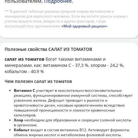
пользователем.
Подробнее
.
** В данной таблице указаны средние нормы витаминов и
минералов для взрослого человека. Если вы хотите узнать нормы с
учетом вашего пола, возраста и других факторов, тогда
воспользуйтесь приложением
«Мой здоровый рацион»
.
Полезные свойства САЛАТ ИЗ ТОМАТОВ
салат из томатов
богат такими витаминами и
минералами, как: витамином C - 37,3 %, хлором - 24,2 %,
кобальтом - 40,9 %
Чем полезен салат из томатов
Витамин С
участвует в окислительно-восстановительных
реакциях, функционировании иммунной системы, способствует
усвоению железа. Дефицит приводит к рыхлости и
кровоточивости десен, носовым кровотечениям вследствие
повышенной проницаемости и ломкости кровеносных
капилляров.
Хлор
необходим для образования и секреции соляной кислоты
в организме.
Кобальт
входит в состав витамина В12. Активирует ферменты
обмена жирных кислот и метаболизма фолиевой кислоты.