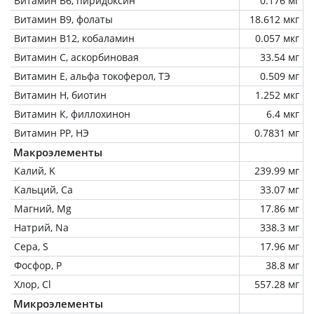
Витамин В6, пиридоксин
0.176 мг
Витамин В9, фолаты
18.612 мкг
Витамин В12, кобаламин
0.057 мкг
Витамин C, аскорбиновая
33.54 мг
Витамин Е, альфа токоферол, ТЭ
0.509 мг
Витамин Н, биотин
1.252 мкг
Витамин К, филлохинон
6.4 мкг
Витамин РР, НЭ
0.7831 мг
Макроэлементы
Калий, K
239.99 мг
Кальций, Ca
33.07 мг
Магний, Mg
17.86 мг
Натрий, Na
338.3 мг
Сера, S
17.96 мг
Фосфор, P
38.8 мг
Хлор, Cl
557.28 мг
Микроэлементы