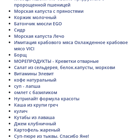
пророщенной пшеницей
Морская капуста с пряностями
Коржик молочный
Батончик мюсли EGO
Сидр
Морская капуста Лечо
Имитация крабового мяса Охлажденное крабовое
мясо VICI
Борщ
МОРЕПРОДУКТЫ - Креветки отварные
Салат из сельдерея, белок.капусты, моркови
Витамины Элевит
кофе натуральный
суп - лапша
омлет с базиликом
Нутрилайт формула красоты
Каша из крупи греч
кулич
Кутабы из лаваша
Джем клубничный
Картофель жареный
Суп-пюре из тыквы. Спасибо Яне!