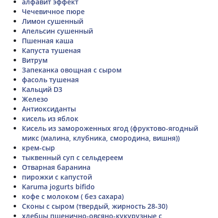
алфавит эффект
Чечевичное пюре
Лимон сушенный
Апельсин сушенный
Пшенная каша
Капуста тушеная
Витрум
Запеканка овощная с сыром
фасоль тушеная
Кальций D3
Железо
Антиоксиданты
кисель из яблок
Кисель из замороженных ягод (фруктово-ягодный
микс (малина, клубника, смородина, вишня))
крем-сыр
тыквенный суп с сельдереем
Отварная баранина
пирожки с капустой
Karuma jogurts bifido
кофе с молоком ( без сахара)
Сконы с сыром (твердый, жирность 28-30)
хлебцы пшенично-овсяно-кукурузные с