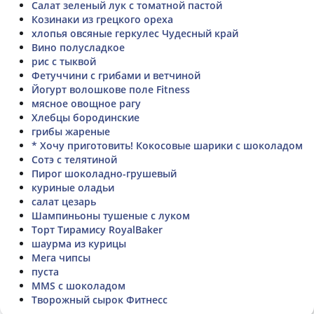
Салат зеленый лук с томатной пастой
Козинаки из грецкого ореха
хлопья овсяные геркулес Чудесный край
Вино полусладкое
рис с тыквой
Фетуччини с грибами и ветчиной
Йогурт волошкове поле Fitness
мясное овощное рагу
Хлебцы бородинские
грибы жареные
* Хочу приготовить! Кокосовые шарики с шоколадом
Сотэ с телятиной
Пирог шоколадно-грушевый
куриные оладьи
салат цезарь
Шампиньоны тушеные с луком
Торт Тирамису RoyalBaker
шаурма из курицы
Мега чипсы
пуста
MMS с шоколадом
Творожный сырок Фитнесс