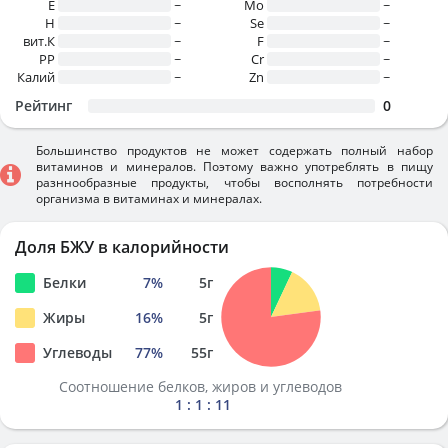
E
~
Mo
~
H
~
Se
~
вит.К
~
F
~
PP
~
Cr
~
Калий
~
Zn
~
Рейтинг
0
Большинство продуктов не может содержать полный набор
витаминов и минералов. Поэтому важно употреблять в пищу
разннообразные продукты, чтобы восполнять потребности
организма в витаминах и минералах.
Доля БЖУ в калорийности
Белки
7
%
5
г
Жиры
16
%
5
г
Углеводы
77
%
55
г
Соотношение белков, жиров и углеводов
1 : 1 : 11