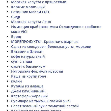
Морская капуста с пряностями
Коржик молочный
Батончик мюсли EGO
Сидр
Морская капуста Лечо
Имитация крабового мяса Охлажденное крабовое
мясо VICI
Борщ
МОРЕПРОДУКТЫ - Креветки отварные
Салат из сельдерея, белок.капусты, моркови
Витамины Элевит
кофе натуральный
суп - лапша
омлет с базиликом
Нутрилайт формула красоты
Каша из крупи греч
кулич
Кутабы из лаваша
Джем клубничный
Картофель жареный
Суп-пюре из тыквы. Спасибо Яне!
Салат зеленый лук с томатной пастой
Козинаки из грецкого ореха