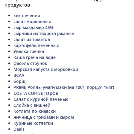
продуктов
хек печений
салат морковный
сыр маздамер 45%
сырники из творога ржаные
салат из томатов
картофель печенный
Увелка гречка
Каша греча на воде
фасоль стручок
Морская капуста с морковкой
ВСАА
борщ
PRIME Роллы унаги маки (на 100г, порция 164г)
COSTA COFFEE Парфе
Салат с куриной печенью
Слойка с вишней
Котлета по-киевски
Яичница с грибами и сыром
Куриные котлетки
Daals