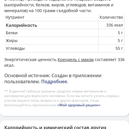
(калорийности, белков, жиров, углеводов, витаминов и
минералов) на
100 грамм
съедобной части.
Нутриент
Количество
Калорийность
336 ккал
Белки
5 г
Жиры
5 г
Углеводы
55 г
Энергетическая ценность
Крендель с маком
составляет 336
кКал.
Основной источник: Создан в приложении
пользователем.
Подробнее
.
** В данной таблице указаны средние нормы витаминов и
минералов для взрослого человека. Если вы хотите узнать нормы с
учетом вашего пола, возраста и других факторов, тогда
воспользуйтесь приложением
«Мой здоровый рацион»
.
Калорийность и химический состав других