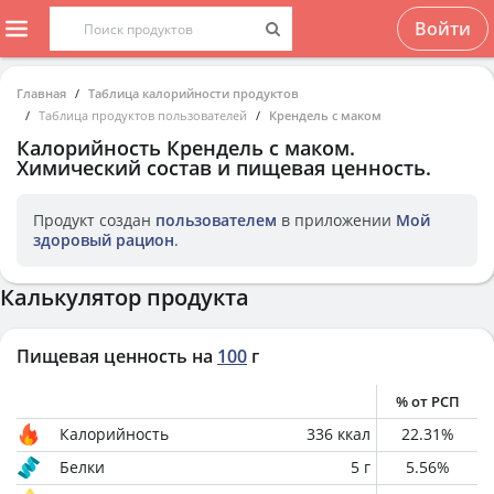
Войти
Главная
Таблица калорийности продуктов
Таблица продуктов пользователей
Крендель с маком
Калорийность
Крендель с маком
.
Химический состав и пищевая ценность.
Продукт создан
пользователем
в приложении
Мой
здоровый рацион
.
Калькулятор продукта
Пищевая ценность на
100
г
% от РСП
Калорийность
336
ккал
22.31
%
Белки
5
г
5.56
%