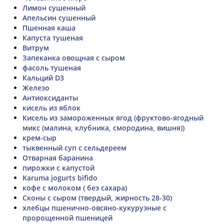
Лимон сушенный
Апельсин сушенный
Пшенная каша
Капуста тушеная
Витрум
Запеканка овощная с сыром
фасоль тушеная
Кальций D3
Железо
Антиоксиданты
кисель из яблок
Кисель из замороженных ягод (фруктово-ягодный
микс (малина, клубника, смородина, вишня))
крем-сыр
тыквенный суп с сельдереем
Отварная баранина
пирожки с капустой
Karuma jogurts bifido
кофе с молоком ( без сахара)
Сконы с сыром (твердый, жирность 28-30)
хлебцы пшенично-овсяно-кукурузные с
пророщенной пшеницей