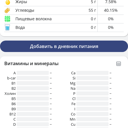
Жиры
5
г
7.58
%
Углеводы
55
г
40.15
%
Пищевые волокна
0
г
0
%
Вода
0
г
0
%
Добавить в дневник питания
Витамины и минералы
A
~
Ca
~
b-car
~
Si
~
В1
~
Mg
~
B2
~
Na
~
Холин
~
P
~
B5
~
Cl
~
B6
~
Fe
~
B9
~
I
~
B12
~
Co
~
C
~
Mn
~
D
~
Cu
~