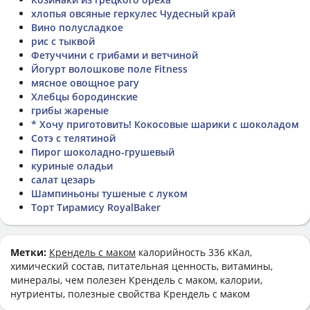
хлопья овсяные геркулес Чудесный край
Вино полусладкое
рис с тыквой
Фетуччини с грибами и ветчиной
Йогурт волошкове поле Fitness
мясное овощное рагу
Хлебцы бородинские
грибы жареные
* Хочу приготовить! Кокосовые шарики с шоколадом
Сотэ с телятиной
Пирог шоколадно-грушевый
куриные оладьи
салат цезарь
Шампиньоны тушеные с луком
Торт Тирамису RoyalBaker
Метки:
Крендель с маком
калорийность 336 кКал,
химический состав, питательная ценность, витамины,
минералы, чем полезен Крендель с маком, калории,
нутриенты, полезные свойства Крендель с маком