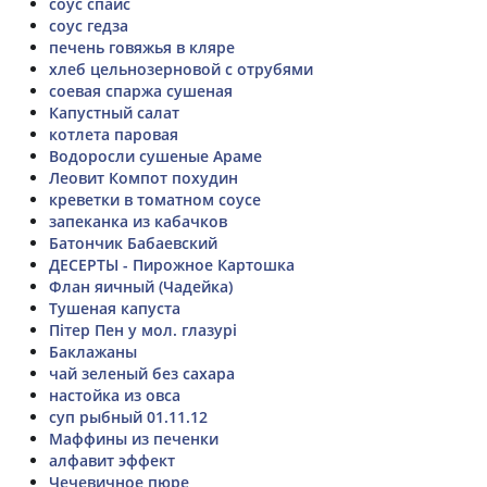
соус спайс
соус гедза
печень говяжья в кляре
хлеб цельнозерновой с отрубями
соевая спаржа сушеная
Капустный салат
котлета паровая
Водоросли сушеные Араме
Леовит Компот похудин
креветки в томатном соусе
запеканка из кабачков
Батончик Бабаевский
ДЕСЕРТЫ - Пирожное Картошка
Флан яичный (Чадейка)
Тушеная капуста
Пітер Пен у мол. глазурі
Баклажаны
чай зеленый без сахара
настойка из овса
суп рыбный 01.11.12
Маффины из печенки
алфавит эффект
Чечевичное пюре