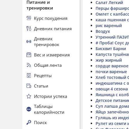
Питание и
Салат Легкий
тренировки
Перцы фаршир
Омлет с калбас
Курс похудения
каша пшенная с
рис вареный
Дневник питания
Воздух
Утренний ПАЗ
Дневник
# Проба! Соус 
тренировок
Бисквит Барни
Капуста тушёна
Вес и измерения
жир жирный
Общая лента
сордце вареное
почки вареные
Рецепты
Хлеб тостовый
индюшатина с 
Статьи
овощи 4 сезона
Яишница с колб
Истории успеха
Детское питан
Таблицы
Суп лапша дом
калорийности
Яйцо запечённо
Гуляшь из инде
Поиск
Рулет из семги