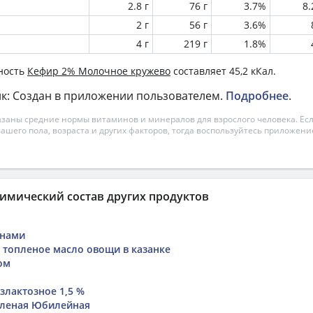
2.8 г
76 г
3.7%
8
2 г
56 г
3.6%
4 г
219 г
1.8%
ность
Кефир 2% Молочное кружево
составляет 45,2 кКал.
к: Создан в приложении пользователем.
Подробнее
.
азаны средние нормы витаминов и минералов для взрослого человека. Есл
вашего пола, возраста и других факторов, тогда воспользуйтесь приложен
имический состав других продуктов
инами
 топленое масло овощи в казанке
ом
злактозное 1,5 %
яленая Юбилейная