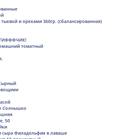
ованные
ой
 тыквой и орехами 360гр. (сбалансированная)
ИТИФФФЧИК!
домашний томатный
я.
 Сырный
овощами
асой
ие Солнышко
ашняя
е, 50
йки
 и сыра Филадельфия в лаваше