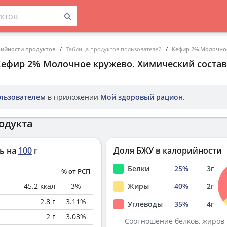
рийности продуктов
Таблица продуктов пользователей
Кефир 2% Молочно
Кефир 2% Молочное кружево
. Химический соста
льзователем
в приложении
Мой здоровый рацион
.
одукта
ь на
100
г
Доля БЖУ в калорийности
Белки
25
%
3
г
% от РСП
45.2
ккал
3
%
Жиры
40
%
2
г
2.8
г
3.11
%
Углеводы
35
%
4
г
2
г
3.03
%
Соотношение белков, жиров 