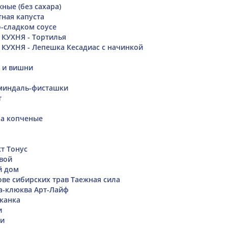
ные (без сахара)
тная капуста
о-сладком соусе
КУХНЯ - Тортилья
УХНЯ - Лепешка Кесадиас с начинкой
к и вишни
 миндаль-фисташки
т
ра копченые
т Тонус
вой
й дом
ове сибирских трав Таежная сила
а-клюква Арт-Лайф
канка
и
ми