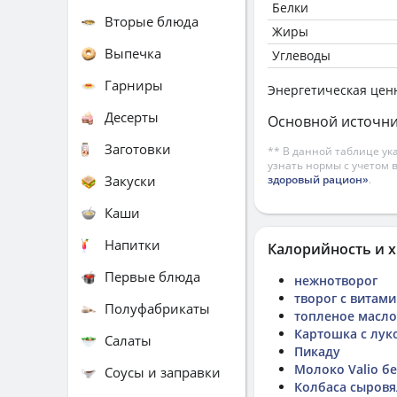
Белки
Вторые блюда
Жиры
Выпечка
Углеводы
Гарниры
Энергетическая цен
Десерты
Основной источни
Заготовки
** В данной таблице ук
узнать нормы с учетом 
Закуски
здоровый рацион»
.
Каши
Напитки
Калорийность и х
Первые блюда
нежнотворог
творог с витам
Полуфабрикаты
топленое масло
Картошка с лук
Салаты
Пикаду
Молоко Valio бе
Соусы и заправки
Колбаса сыров