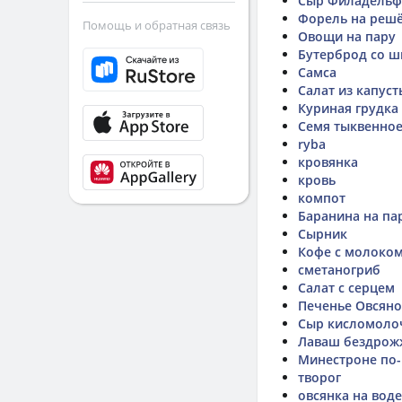
Сыр Филадельф
Форель на реш
Помощь и обратная связь
Овощи на пару
Бутерброд со 
Самса
Салат из капуст
Куриная грудка
Семя тыквенно
ryba
кровянка
кровь
компот
Баранина на па
Сырник
Кофе с молоком
сметаногриб
Салат с серцем
Печенье Овсяно
Сыр кисломоло
Лаваш бездрож
Минестроне по-
творог
овсянка на воде