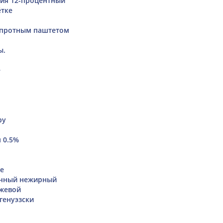
ия 12-процентный
ётке
шпротным паштетом
ы.
е
ру
 0.5%
е
чный нежирный
жевой
генуэзски