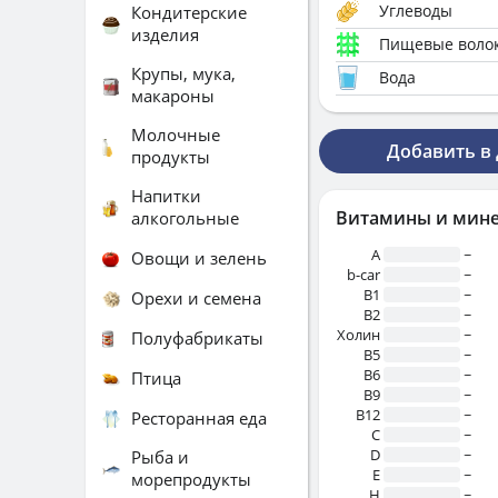
Углеводы
Кондитерские
изделия
Пищевые воло
Крупы, мука,
Вода
макароны
Молочные
Добавить в
продукты
Напитки
Витамины и мин
алкогольные
A
~
Овощи и зелень
b-car
~
В1
~
Орехи и семена
B2
~
Холин
~
Полуфабрикаты
B5
~
B6
~
Птица
B9
~
B12
~
Ресторанная еда
C
~
D
~
Рыба и
E
~
морепродукты
H
~