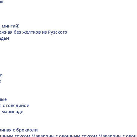
ая
, минтай)
ожная без желтков из Рузского
адьи
ми
е
ные
я с говядиной
в маринаде
риная с брокколи
ощным соусом Макароны с овощным соусом Макароны с ово