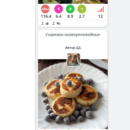
116.4
6.4
8.9
2.7
12
2
2
Сырники низкоуглеводные
Автор
ДД