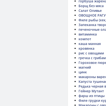
горбуша жарен
Борщ без мяса
Салат Оливье
ОВОЩНОЕ РАГУ
Филе рыбы (хек
Запеканка твор
печеночные ол
витаминка
компот
каша манная
кровянка
рис с овощами
гречка с гриба
Гороховое пюр
магний
цинк
макароны варе
Капуста тушена
Редька черная 
Гейнер Мутант
фарш из птицы
Филе грудки ку
Макароны с ов