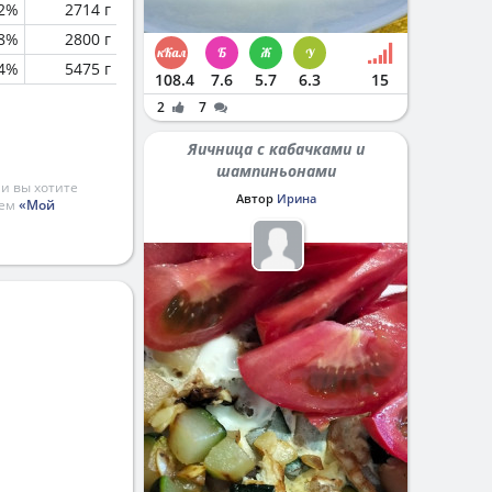
.2%
2714 г
8%
2800 г
4%
5475 г
108.4
7.6
5.7
6.3
15
2
7
Яичница с кабачками и
шампиньонами
и вы хотите
Автор
Ирина
ием
«Мой