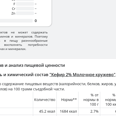
F
~
Cr
~
Zn
~
0
уктов не может содержать
минов и минералов. Поэтому
ть в пищу разннообразные
 восполнять потребности
нах и минералах.
ав и анализ пищевой ценности
ь и химический состав
"Кефир 2% Молочное кружево"
 содержание пищевых веществ (калорийности, белков, жиров, у
лов) на
100 грамм
съедобной части.
% от
%
Количество
Норма**
нормы в
норм
100 г
100 к
45.2 ккал
1684 ккал
2.7%