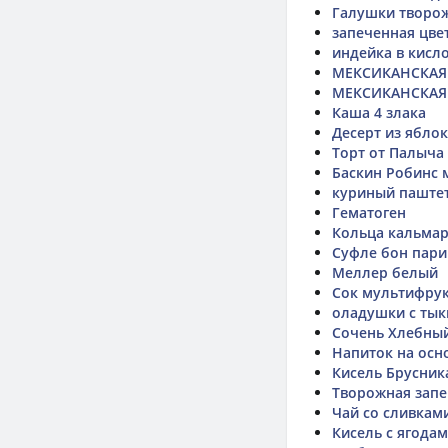
Галушки творож
запеченная цве
индейка в кисл
МЕКСИКАНСКАЯ 
МЕКСИКАНСКАЯ К
Каша 4 злака
Десерт из ябло
Торт от Палыча
Баскин Робинс
куриный паште
Гематоген
Кольца кальма
Суфле бон пари
Меллер белый
Сок мультифрук
оладушки с тык
Сочень Хлебны
Напиток на осн
Кисель Брусник
Творожная запе
Чай со сливкам
Кисель с ягода