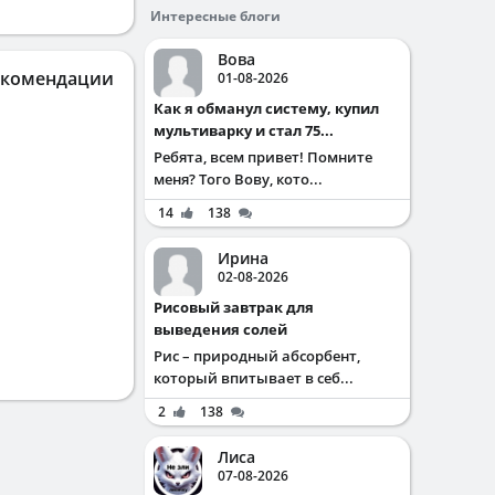
Интересные блоги
Вова
екомендации
01-08-2026
Как я обманул систему, купил
мультиварку и стал 75...
Ребята, всем привет! Помните
меня? Того Вову, кото...
14
138
Ирина
02-08-2026
Рисовый завтрак для
выведения солей
Рис – природный абсорбент,
который впитывает в себ...
2
138
Лиса
07-08-2026