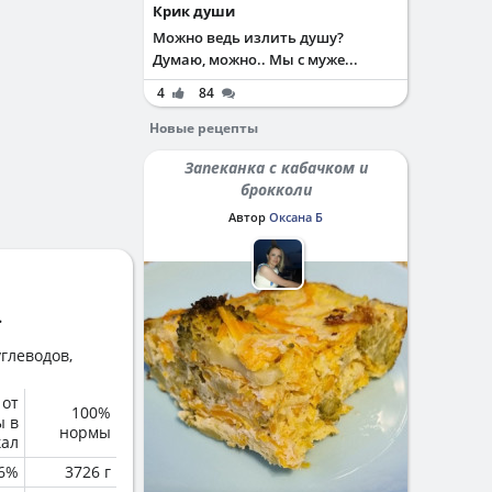
Крик души
Можно ведь излить душу?
Думаю, можно.. Мы с муже...
4
84
Новые рецепты
Запеканка с кабачком и
брокколи
Автор
Оксана Б
.
глеводов,
 от
100%
ы в
нормы
кал
6%
3726 г