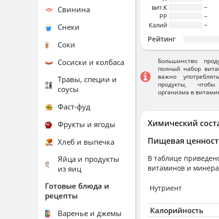
вит.К
~
Свинина
PP
~
Калий
~
Снеки
Рейтинг
Соки
Большинство прод
Сосиски и колбаса
полный набор вита
важно употребля
Травы, специи и
продукты, чтобы
соусы
организма в витами
Фаст-фуд
Химический сост
Фрукты и ягоды
Пищевая ценност
Хлеб и выпечка
В таблице приведено
Яйца и продукты
витаминов и минера
из яиц
Готовые блюда и
Нутриент
рецепты
Калорийность
Варенье и джемы