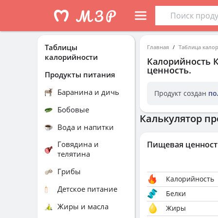
Таблицы
Главная
Таблица кало
калорийности
Калорийность
ценность.
Продукты питания
Баранина и дичь
Продукт создан
по
Бобовые
Калькулятор пр
Вода и напитки
Говядина и
Пищевая ценност
телятина
Грибы
Калорийность
Детское питание
Белки
Жиры и масла
Жиры