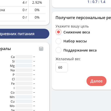
1 : 0.7 : 1.4
4
г
2.92
%
кна
0
г
0
%
0
г
0
%
Получите персональные р
Укажите вашу цель
Снижение веса
 дневник питания
Набор массы
ералы
Поддержание веса
Ca
~
Желаемый вес
Si
~
Mg
~
Na
~
P
~
Cl
~
Далее
Fe
~
I
~
Co
~
Mn
~
Cu
~
Mo
~
Se
~