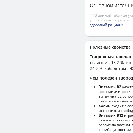
Основной источни
** В данной таблице ук
узнать нормы с учетом 
здоровый рацион»
.
Полезные свойств
Творожная запека
холином - 15,2 %, ви
24,9 %, кобальтом - 4
Чем полезен Творо
Витамин В2
участ
восприимчивости ц
витамина В2 сопро
светового и сумере
Холин
входит в со
источником свобод
Витамин В12
игра
являются взаимосв
развитию частично
тромбоцитопении.