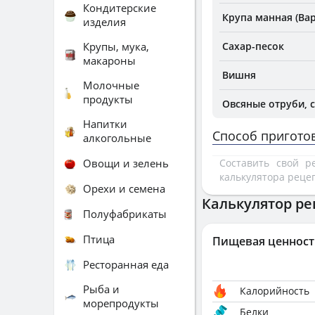
Кондитерские
Крупа манная (Вар
изделия
Крупы, мука,
Сахар-песок
макароны
Вишня
Молочные
продукты
Овсяные отруби, 
Напитки
Способ пригото
алкогольные
Овощи и зелень
Составить свой 
калькулятора реце
Орехи и семена
Калькулятор ре
Полуфабрикаты
Птица
Пищевая ценност
Ресторанная еда
Рыба и
Калорийность
морепродукты
Белки