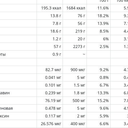
100 г
100 к
195.3 ккал
1684 ккал
11.6%
5
13.8 г
76 г
18.2%
9
7.8 г
56 г
13.9%
7
18.6 г
219 г
8.5%
4
1.2 г
20 г
6%
3
57 г
2273 г
2.5%
1
оты
0.9 г
~
82.7 мкг
900 мкг
9.2%
4
0.041 мг
5 мг
0.8%
0
0.101 мг
1.5 мг
6.7%
3
лавин
0.239 мг
1.8 мг
13.3%
6
76.19 мг
500 мг
15.2%
7
еновая
0.478 мг
5 мг
9.6%
4
оксин
0.117 мг
2 мг
5.9%
26.576 мкг
400 мкг
6.6%
3