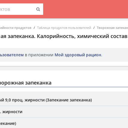
рийности продуктов
Таблица продуктов пользователей
Творожная запекан
ая запеканка
. Калорийность, химический соста
ьзователем
в приложении
Мой здоровый рацион
.
ворожная запеканка
й 9,0 проц. жирности (Запекание запеканка)
ц. жирности
пекание)