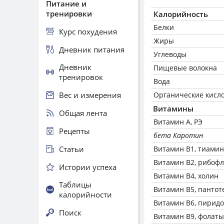
Питание и
тренировки
Калорийность
Белки
Курс похудения
Жиры
Дневник питания
Углеводы
Дневник
Пищевые волокна
тренировок
Вода
Вес и измерения
Органические кисл
Витамины
Общая лента
Витамин А, РЭ
Рецепты
бета Каротин
Статьи
Витамин В1, тиамин
Витамин В2, рибоф
Истории успеха
Витамин В4, холин
Таблицы
Витамин В5, пантот
калорийности
Витамин В6, пирид
Поиск
Витамин В9, фолаты