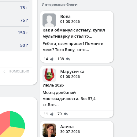
Интересные блоги
75 г
Вова
75 г
01-08-2026
Как я обманул систему, купил
150 г
мультиварку и стал 75...
Ребята, всем привет! Помните
50 г
меня? Того Вову, кото...
14
138
те с помощью
Марусичка
01-08-2026
Июль 2026
Месяц долбаной
многозадачности. Вес 57,4
кг.Вот...
11
79
Алина
30-07-2026