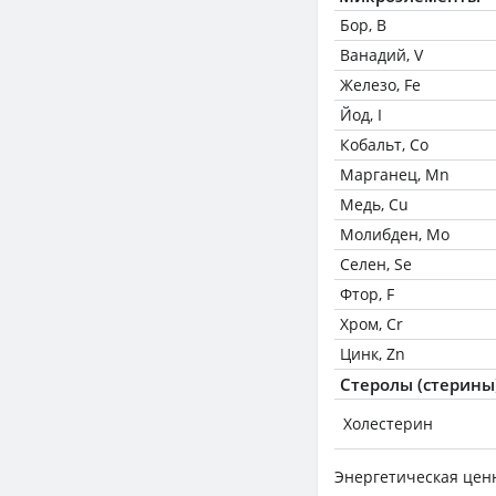
Бор, B
Ванадий, V
Железо, Fe
Йод, I
Кобальт, Co
Марганец, Mn
Медь, Cu
Молибден, Mo
Селен, Se
Фтор, F
Хром, Cr
Цинк, Zn
Стеролы (стерины
Холестерин
Энергетическая цен