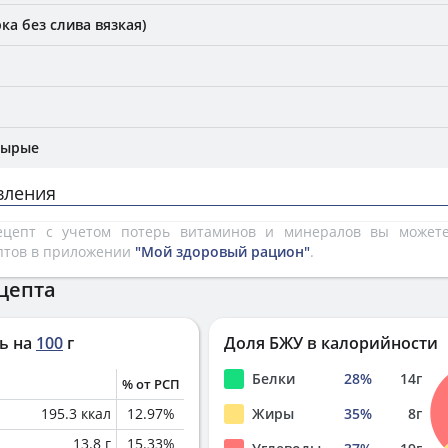
ка без слива вязкая)
сырые
вления
рецепт с учетом потерь витаминов и минералов вы може
птов в приложении
"Мой здоровый рацион"
.
цепта
ь на
100
г
Доля БЖУ в калорийности
Белки
28
%
14
г
% от РСП
195.3
ккал
12.97
%
Жиры
35
%
8
г
13.8
г
15.33
%