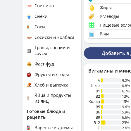
Свинина
Жиры
Снеки
Углеводы
Пищевые воло
Соки
Вода
Сосиски и колбаса
Травы, специи и
Добавить в
соусы
Фаст-фуд
Витамины и мин
Фрукты и ягоды
A
9.2%
Хлеб и выпечка
b-car
0.8%
В1
6.7%
Яйца и продукты
B2
13%
из яиц
Холин
15%
B5
9.6%
Готовые блюда и
B6
5.9%
рецепты
B9
6.6%
B12
23%
Варенье и джемы
C
2.6%