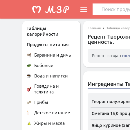
Таблицы
Главная
Таблица кало
калорийности
Рецепт
Творожн
ценность.
Продукты питания
Баранина и дичь
Рецепт создан
пол
Бобовые
Вода и напитки
Ингредиенты Т
Говядина и
телятина
Творог полужирны
Грибы
Детское питание
Сметана 15,0 про
Жиры и масла
Яйцо куриное (За