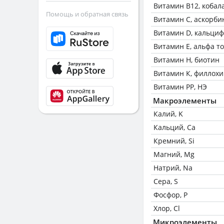
Витамин В12, кобал
Помощь и обратная связь
Витамин C, аскорби
Витамин D, кальци
Витамин Е, альфа т
Витамин Н, биотин
Витамин К, филлох
Витамин РР, НЭ
Макроэлементы
Калий, K
Кальций, Ca
Кремний, Si
Магний, Mg
Натрий, Na
Сера, S
Фосфор, P
Хлор, Cl
Микроэлементы