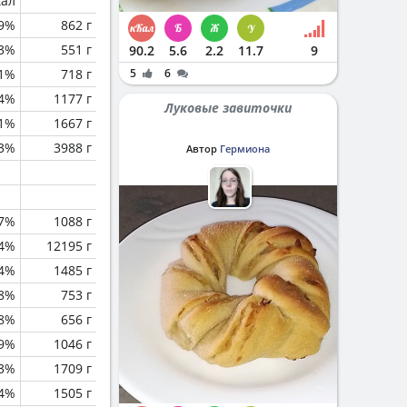
кал
.9%
862 г
.3%
551 г
90.2
5.6
2.2
11.7
9
.1%
718 г
5
6
.4%
1177 г
Луковые завиточки
.1%
1667 г
.3%
3988 г
Автор
Гермиона
.7%
1088 г
.4%
12195 г
.4%
1485 г
.8%
753 г
.8%
656 г
.9%
1046 г
3%
1709 г
.4%
1505 г