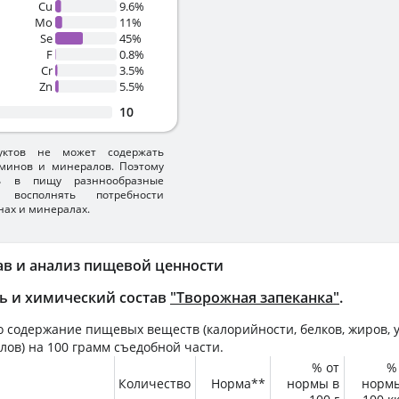
Cu
9.6%
Mo
11%
Se
45%
F
0.8%
Cr
3.5%
Zn
5.5%
10
уктов не может содержать
минов и минералов. Поэтому
ть в пищу разннообразные
 восполнять потребности
нах и минералах.
ав и анализ пищевой ценности
ь и химический состав
"Творожная запеканка"
.
 содержание пищевых веществ (калорийности, белков, жиров, у
лов) на
100 грамм
съедобной части.
% от
%
Количество
Норма**
нормы в
норм