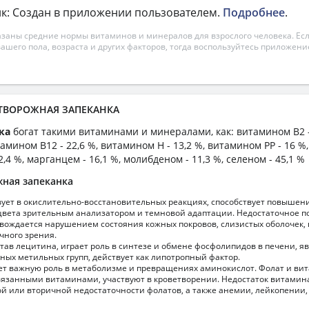
к: Создан в приложении пользователем.
Подробнее
.
азаны средние нормы витаминов и минералов для взрослого человека. Есл
вашего пола, возраста и других факторов, тогда воспользуйтесь приложен
а ТВОРОЖНАЯ ЗАПЕКАНКА
нка
богат такими витаминами и минералами, как: витамином B2 -
тамином B12 - 22,6 %, витамином H - 13,2 %, витамином PP - 16 %
2,4 %, марганцем - 16,1 %, молибденом - 11,3 %, селеном - 45,1 %
жная запеканка
вует в окислительно-восстановительных реакциях, способствует повышен
вета зрительным анализатором и темновой адаптации. Недостаточное п
вождается нарушением состояния кожных покровов, слизистых оболочек
чного зрения.
став лецитина, играет роль в синтезе и обмене фосфолипидов в печени, я
ных метильных групп, действует как липотропный фактор.
ет важную роль в метаболизме и превращениях аминокислот. Фолат и ви
язанными витаминами, участвуют в кроветворении. Недостаток витамина
й или вторичной недостаточности фолатов, а также анемии, лейкопении,