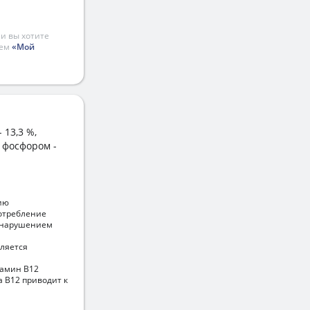
и вы хотите
ием
«Мой
 13,3 %,
, фосфором -
ию
отребление
, нарушением
вляется
тамин В12
 В12 приводит к