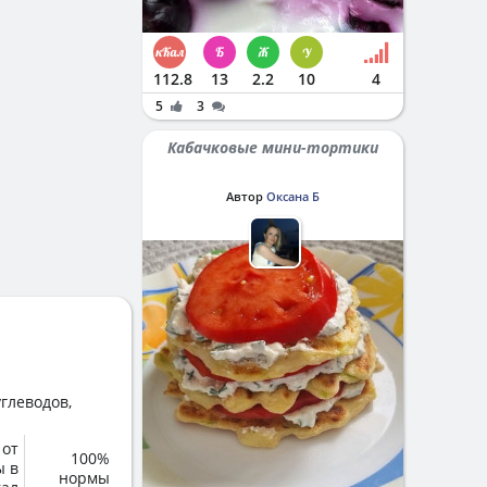
112.8
13
2.2
10
4
5
3
Кабачковые мини-тортики
Автор
Оксана Б
глеводов,
 от
100%
ы в
нормы