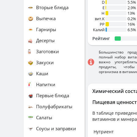
D
5.5%
Вторые блюда
E
2.9%
H
13%
Выпечка
вит.К
0.2%
PP
16%
Гарниры
Калий
6.5%
Рейтинг
Десерты
Заготовки
Большинство прод
полный набор вита
Закуски
важно употребля
продукты, чтобы
организма в витами
Каши
Напитки
Химический сост
Первые блюда
Пищевая ценност
Полуфабрикаты
В таблице приведено
Салаты
витаминов и минера
Соусы и заправки
Нутриент