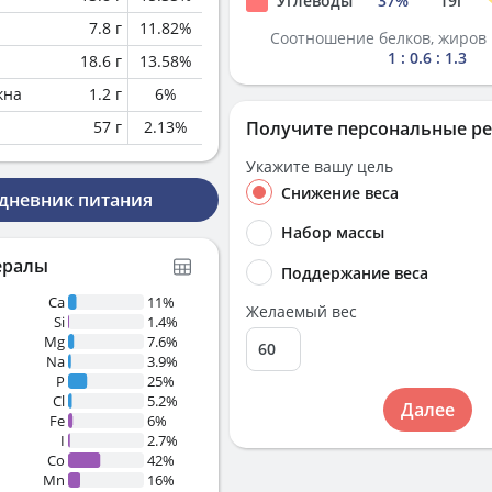
Углеводы
37
%
19
г
7.8
г
11.82
%
Соотношение белков, жиров 
1 : 0.6 : 1.3
18.6
г
13.58
%
кна
1.2
г
6
%
57
г
2.13
%
Получите персональные р
Укажите вашу цель
Снижение веса
 дневник питания
Набор массы
ералы
Поддержание веса
Ca
11%
Желаемый вес
Si
1.4%
Mg
7.6%
Na
3.9%
P
25%
Cl
5.2%
Далее
Fe
6%
I
2.7%
Co
42%
Mn
16%