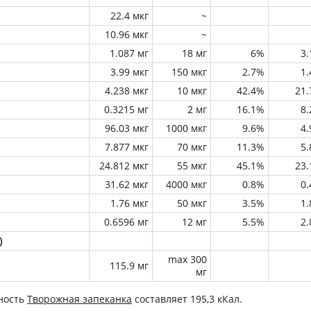
22.4 мкг
~
10.96 мкг
~
1.087 мг
18 мг
6%
3
3.99 мкг
150 мкг
2.7%
1
4.238 мкг
10 мкг
42.4%
21
0.3215 мг
2 мг
16.1%
8
96.03 мкг
1000 мкг
9.6%
4
7.877 мкг
70 мкг
11.3%
5
24.812 мкг
55 мкг
45.1%
23
31.62 мкг
4000 мкг
0.8%
0
1.76 мкг
50 мкг
3.5%
1
0.6596 мг
12 мг
5.5%
2
)
max 300
115.9 мг
мг
ность
Творожная запеканка
составляет 195,3 кКал.