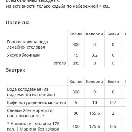
Всем отличных выходных.
Из активности только ходьба по набережной 4 км..
После сна
Кол-во
Калории
Белки
Жи
Горная поляна вода
300
0
0
0
лечебно- столовая
Уксус яблочный
15
3.2
0
0
Итого
315
3
0
0
Завтрак
Кол-во
Калории
Белки
Жи
Вода колодезная (из
300
0
0
0
подземного источника)
Кофе натуральный, молотый
5
10
0.7
0.
Сливки 20% жирности,
80
165.6
2
1
пастеризованные
* Наливка из малины 176
100
175.6
0.5
0.
кал. | Марина без сахара