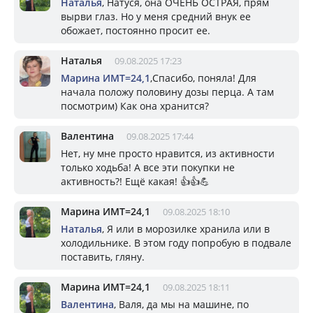
Наталья
, Натуся, она ОЧЕНЬ ОСТРАЯ, прям
вырви глаз. Но у меня средний внук ее
обожает, постоянно просит ее.
Наталья
09.08.2025 17:23
Марина ИМТ=24,1
,Спасибо, поняла! Для
начала положу половину дозы перца. А там
посмотрим) Как она хранится?
Валентина
09.08.2025 17:44
Нет, ну мне просто нравится, из активности
только ходьба! А все эти покупки не
активность?! Ещё какая! 👍👍💪
Марина ИМТ=24,1
09.08.2025 18:10
Наталья
, Я или в морозилке хранила или в
холодильнике. В этом году попробую в подвале
поставить, гляну.
Марина ИМТ=24,1
09.08.2025 18:11
Валентина
, Валя, да мы на машине, по