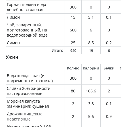
Горная поляна вода
300
0
0
0
лечебно- столовая
Лимон
15
5.1
0.1
0
Чай, заваренный,
приготовленный, на
600
6
0
0
водопроводной воде
Лимон
25
8.5
0.2
0
Итого
940
19
0
0
Ужин
Кол-во
Калории
Белки
Жи
Вода колодезная (из
300
0
0
0
подземного источника)
Сливки 20% жирности,
80
165.6
2
1
пастеризованные
Морская капуста
2
3.8
0.1
0
(ламинария) сушеная
Дрожжи пищевые
2
5.6
0.9
0.
неактивные
Йогурт греческий 1,9%