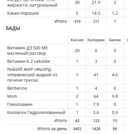
30
21.9
3
0.
жирности, натуральный
Какао-порошок
5
14.5
1.2
0.
Итого
419
211
7
1
БАДЫ
Кол-во
Калории
Белки
Жи
Витамин Д3 500 МЕ
20
0
0
0
масляный раствор
Витамин К 2 Lekolike
1
3
0
3
РЫБИЙ ЖИР «ФЬОРД
«Норвежский жидкий из
1
41
4.6
0
печени трески
Berberine
1
4
0
0
Msm
2
64
9.8
0.
Глюкозамин
1
7.9
0
0
Коллаген Гидролизованный
1
3.6
0.9
0
Итого
43
123
15
3
Итого за день
3452
1420
68
6