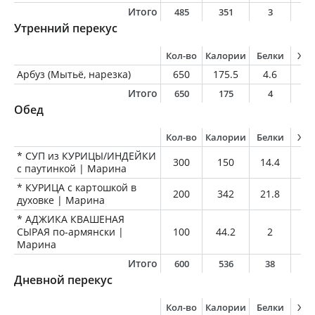
Итого
485
351
3
1
Утренний перекус
Кол-во
Калории
Белки
Жи
Арбуз (Мытьё, нарезка)
650
175.5
4.6
0.
Итого
650
175
4
0
Обед
Кол-во
Калории
Белки
Жи
* СУП из КУРИЦЫ/ИНДЕЙКИ
300
150
14.4
3.
с паутинкой | Марина
* КУРИЦА с картошкой в
200
342
21.8
20
духовке | Марина
* АДЖИКА КВАШЕНАЯ
СЫРАЯ по-армянски |
100
44.2
2
0.
Марина
Итого
600
536
38
2
Дневной перекус
Кол-во
Калории
Белки
Жи