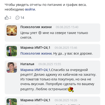
Чтобы увидеть отчеты по питанию и график веса,
необходимо
войти
.
2
14
Психология жизни
09.08.2025 15:40
Цены улет 😍 мне на севере такие только
снятся.
Марина ИМТ=24,1
09.08.2025 15:46
Психология жизни
, Ну да...у вас все дороже.
Наталья
09.08.2025 15:55
Марина ИМТ=24,1
,Спасибо за очередной
рецепт! Делаю аджику из кабачков на закатку.
Из томатов только ела покупную, но она не
очень вкусная. Попробую сделать по вашему
рецепту. Люблю остренькое!
Марина ИМТ=24,1
09.08.2025 16:26