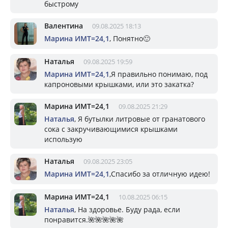
быстрому
Валентина
09.08.2025 18:13
Марина ИМТ=24,1
, Понятно🙂
Наталья
09.08.2025 19:59
Марина ИМТ=24,1
,Я правильно понимаю, под
капроновыми крышками, или это закатка?
Марина ИМТ=24,1
09.08.2025 21:29
Наталья
, Я бутылки литровые от гранатового
сока с закручивающимися крышками
использую
Наталья
09.08.2025 23:05
Марина ИМТ=24,1
,Спасибо за отличную идею!
Марина ИМТ=24,1
10.08.2025 06:15
Наталья
, На здоровье. Буду рада, если
понравится.🌺🌺🌺🌺🌺