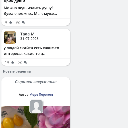
Крик души
Можно ведь излить душу?
Думаю, можно.. Мы с муже...
4
82
Тала М
31-07-2026
у людей с сайта есть какие-то
интересы, какие-то ц...
14
52
Новые рецепты
Сырники закусочные
Автор
Море Перемен