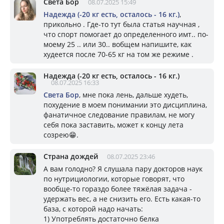
Света Бор
08.07.2025 15:49
Надежда (-20 кг есть, осталось - 16 кг.)
,
прикольно . Где-то тут была статья научная ,
что спорт помогает до определенного имт.. по-
моему 25 .. или 30.. вобщем напишите, как
худеется после 70-65 кг на том же режиме .
Надежда (-20 кг есть, осталось - 16 кг.)
08.07.2025 16:33
Света Бор
, мне пока лень, дальше худеть,
похудение в моем понимании это дисциплина,
фанатичное следование правилам, не могу
себя пока заставить, может к концу лета
созрею😁.
Страна дождей
08.07.2025 23:46
А вам голодно? Я слушала пару докторов наук
по нутрициологии, которые говорят, что
вообще-то гораздо более тяжёлая задача -
удержать вес, а не снизить его. Есть какая-то
база, с которой надо начать:
1) Употреблять достаточно белка