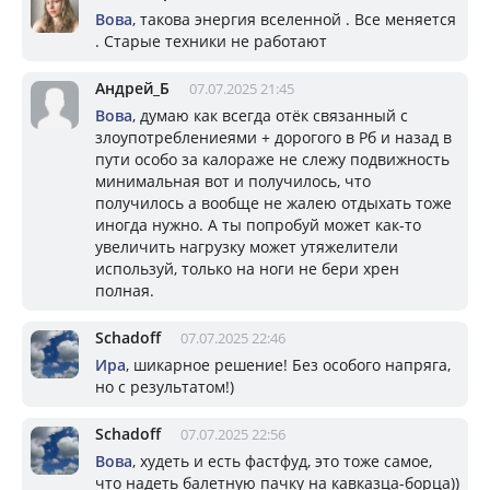
Вова
, такова энергия вселенной . Все меняется
. Старые техники не работают
Андрей_Б
07.07.2025 21:45
Вова
, думаю как всегда отёк связанный с
злоупотреблениеями + дорогого в Рб и назад в
пути особо за калораже не слежу подвижность
минимальная вот и получилось, что
получилось а вообще не жалею отдыхать тоже
иногда нужно. А ты попробуй может как-то
увеличить нагрузку может утяжелители
используй, только на ноги не бери хрен
полная.
Schadoff
07.07.2025 22:46
Ира
, шикарное решение! Без особого напряга,
но с результатом!)
Schadoff
07.07.2025 22:56
Вова
, худеть и есть фастфуд, это тоже самое,
что надеть балетную пачку на кавказца-борца))