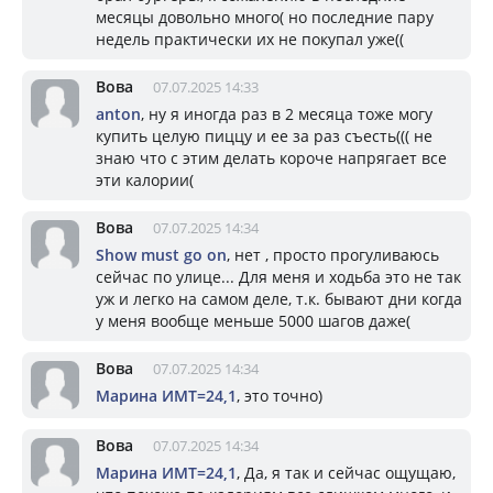
месяцы довольно много( но последние пару
недель практически их не покупал уже((
Вова
07.07.2025 14:33
anton
, ну я иногда раз в 2 месяца тоже могу
купить целую пиццу и ее за раз съесть((( не
знаю что с этим делать короче напрягает все
эти калории(
Вова
07.07.2025 14:34
Show must go on
, нет , просто прогуливаюсь
сейчас по улице... Для меня и ходьба это не так
уж и легко на самом деле, т.к. бывают дни когда
у меня вообще меньше 5000 шагов даже(
Вова
07.07.2025 14:34
Марина ИМТ=24,1
, это точно)
Вова
07.07.2025 14:34
Марина ИМТ=24,1
, Да, я так и сейчас ощущаю,