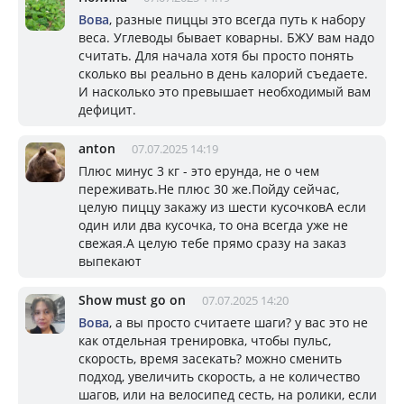
Вова
, разные пиццы это всегда путь к набору
веса. Углеводы бывает коварны. БЖУ вам надо
считать. Для начала хотя бы просто понять
сколько вы реально в день калорий съедаете.
И насколько это превышает необходимый вам
дефицит.
anton
07.07.2025 14:19
Плюс минус 3 кг - это ерунда, не о чем
переживать.Не плюс 30 же.Пойду сейчас,
целую пиццу закажу из шести кусочковА если
один или два кусочка, то она всегда уже не
свежая.А целую тебе прямо сразу на заказ
выпекают
Show must go on
07.07.2025 14:20
Вова
, а вы просто считаете шаги? у вас это не
как отдельная тренировка, чтобы пульс,
скорость, время засекать? можно сменить
подход, увеличить скорость, а не количество
шагов, или на велосипед сесть, на ролики, если