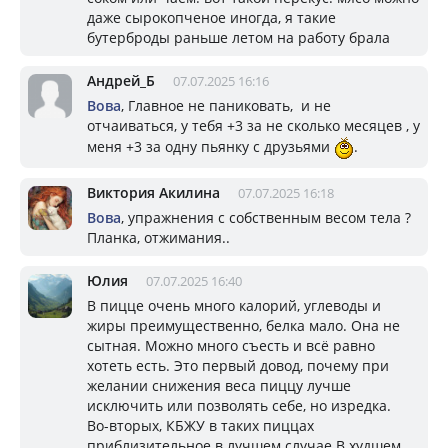
даже сырокопченое иногда, я такие
бутерброды раньше летом на работу брала
Андрей_Б
07.07.2025 16:16
Вова
, Главное не паниковать, и не
отчаиваться, у тебя +3 за не сколько месяцев , у
меня +3 за одну пьянку с друзьями
.
Виктория Акилина
07.07.2025 16:18
Вова
, упражнения с собственным весом тела ?
Планка, отжимания..
Юлия
07.07.2025 16:40
В пицце очень много калорий, углеводы и
жиры преимущественно, белка мало. Она не
сытная. Можно много съесть и всё равно
хотеть есть. Это первый довод, почему при
желании снижения веса пиццу лучше
исключить или позволять себе, но изредка.
Во-вторых, КБЖУ в таких пиццах
приблизительное в лучшем случае В худшем,