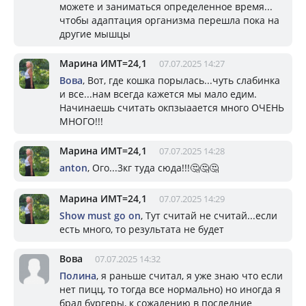
можете и заниматься определенное время...
чтобы адаптация организма перешла пока на
другие мышцы
Марина ИМТ=24,1
07.07.2025 14:27
Вова
, Вот, где кошка порылась...чуть слабинка
и все...нам всегда кажется мы мало едим.
Начинаешь считать окпзыаается много ОЧЕНЬ
МНОГО!!!
Марина ИМТ=24,1
07.07.2025 14:28
anton
, Ого...3кг туда сюда!!!🤔🤔🤔
Марина ИМТ=24,1
07.07.2025 14:29
Show must go on
, Тут считай не считай...если
есть много, то результата не будет
Вова
07.07.2025 14:32
Полина
, я раньше считал, я уже знаю что если
нет пицц, то тогда все нормально) но иногда я
брал бургеры, к сожалению в последние