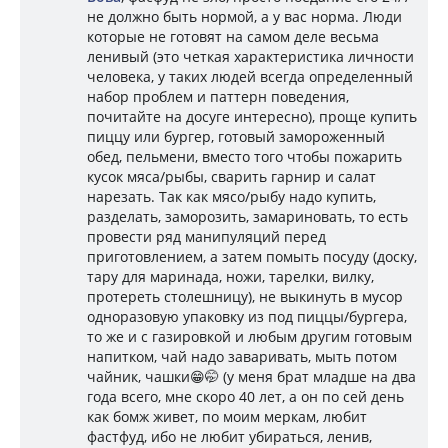
не должно быть нормой, а у вас норма. Люди
которые не готовят на самом деле весьма
ленивый (это четкая характеристика личности
человека, у таких людей всегда определенный
набор проблем и паттерн поведения,
почитайте на досуге интересно), проще купить
пиццу или бургер, готовый замороженный
обед, пельмени, вместо того чтобы пожарить
кусок мяса/рыбы, сварить гарнир и салат
нарезать. Так как мясо/рыбу надо купить,
разделать, заморозить, замариновать, то есть
провести ряд манипуляций перед
приготовлением, а затем помыть посуду (доску,
тару для маринада, ножи, тарелки, вилку,
протереть столешницу), не выкинуть в мусор
одноразовую упаковку из под пиццы/бургера,
то же и с газировкой и любым другим готовым
напитком, чай надо заваривать, мыть потом
чайник, чашки😁🤭 (у меня брат младше на два
года всего, мне скоро 40 лет, а он по сей день
как бомж живет, по моим меркам, любит
фастфуд, ибо не любит убираться, ленив,