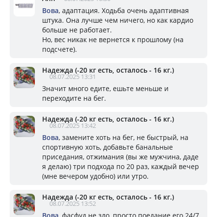
Вова
, адаптация. Ходьба очень адаптивная
штука. Она лучше чем ничего, но как кардио
больше не работает.
Но, вес никак не вернется к прошлому (на
подсчете).
Надежда (-20 кг есть, осталось - 16 кг.)
08.07.2025 13:31
Значит много едите, ешьте меньше и
переходите на бег.
Надежда (-20 кг есть, осталось - 16 кг.)
08.07.2025 13:42
Вова
, замените хоть на бег, не быстрый, на
спортивную хоть, добавьте банальные
приседания, отжимания (вы же мужчина, даде
я делаю) три подхода по 20 раз, каждый вечер
(мне вечером удобно) или утро.
Надежда (-20 кг есть, осталось - 16 кг.)
08.07.2025 13:52
Вова
, фасфуд не зло, просто поедание его 24/7