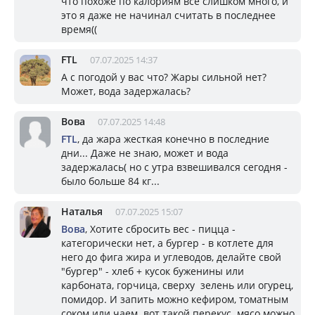
что похоже по калориям все слишком много, и
это я даже не начинал считать в последнее
время((
FTL
07.07.2025 14:37
А с погодой у вас что? Жары сильной нет?
Может, вода задержалась?
Вова
07.07.2025 14:48
FTL
, да жара жесткая конечно в последние
дни... Даже не знаю, может и вода
задержалась( но с утра взвешивался сегодня -
было больше 84 кг...
Наталья
07.07.2025 15:07
Вова
, Хотите сбросить вес - пицца -
категорически нет, а бургер - в котлете для
него до фига жира и углеводов, делайте свой
"бургер" - хлеб + кусок буженины или
карбоната, горчица, сверху зелень или огурец,
помидор. И запить можно кефиром, томатным
соком или чаем. вот такой перекус. мясо можно