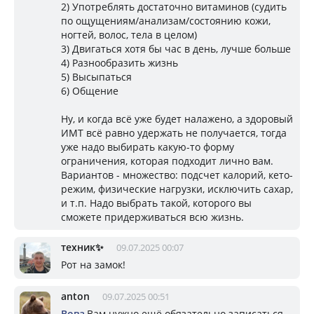
2) Употреблять достаточно витаминов (судить
по ощущениям/анализам/состоянию кожи,
ногтей, волос, тела в целом)
3) Двигаться хотя бы час в день, лучше больше
4) Разнообразить жизнь
5) Высыпаться
6) Общение
Ну, и когда всё уже будет налажено, а здоровый
ИМТ всё равно удержать не получается, тогда
уже надо выбирать какую-то форму
ограничения, которая подходит лично вам.
Вариантов - множество: подсчет калорий, кето-
режим, физические нагрузки, исключить сахар,
и т.п. Надо выбрать такой, которого вы
сможете придерживаться всю жизнь.
техник✨
09.07.2025 00:07
Рот на замок!
anton
09.07.2025 00:51
Вова
,Вам нужно ещё обязательно записаться