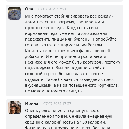
Оля
07.07.2025 17:53
Мне помогает стабилизировать вес режим -
ложиться спать вовремя, тренировки и
приготовление еды. Когда есть своя
нормальная еда, уже нет такого желания
перехватить пиццу или бургеры. Попробуйте
готовить что-то с нормальным белком .
Котлеты те же с говяжьего фарша, овощей
добавить. И еще причиной роста веса и
неснижения его может быть кортизол , поэтому
надо подумать был ли недавно какой-то
сильный стресс, больше давать голове
отдыхать. Такое бывает , что заедаем стресс
вкусняшками, а из-за повышенного кортизола,
не можем потом его скинуть
Ирина
07.07.2025 17:57
Очень долго не могла сдвинуть вес с
определенной точки. Снизила ежедневную
среднюю калорийность на 150 калорий.
Физическую нагрузку не меняла. Вес начал