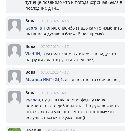
тут еще повлияло что и погода хорошая была в
последние дни...
Вова
07.07.2025 14:16
Georgijs
, понял, спасибо ) надо как-то изменить
питание я думаю в ближайшее время)
Вова
07.07.2025 14:17
Vlad_IN
, в каком плане вы имеете в виду что
нагрузка адаптируется 2 недели?)
Вова
07.07.2025 14:17
Марина ИМТ=24,1
, если честно, то сейчас нет)
Вова
07.07.2025 14:17
Руслан
, ну да, в плане фастфуда у меня
немного что-то добавилось... Но думаю как-то
отказываться уже от всего этого, потому что
результат конечно ужасный((
Полина
07.07.2025 14:19