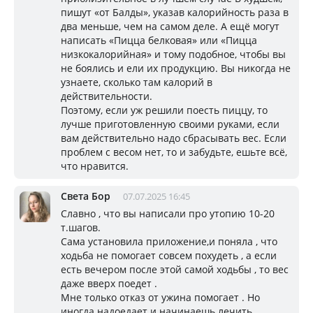
пишут «от Балды», указав калорийность раза в
два меньше, чем на самом деле. А ещё могут
написать «Пицца белковая» или «Пицца
низкокалорийная» и тому подобное, чтобы вы
не боялись и ели их продукцию. Вы никогда не
узнаете, сколько там калорий в
действительности.
Поэтому, если уж решили поесть пиццу, то
лучше приготовленную своими руками, если
вам действительно надо сбрасывать вес. Если
проблем с весом нет, то и забудьте, ешьте всё,
что нравится.
Света Бор
07.07.2025 16:45
Славно , что вы написали про утопию 10-20
т.шагов.
Сама установила приложение,и поняла , что
ходьба не помогает совсем похудеть , а если
есть вечером после этой самой ходьбы , то вес
даже вверх поедет .
Мне только отказ от ужина помогает . Но
иногда надоедает и начинаешь лечить