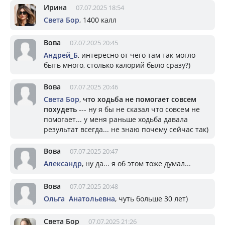
Ирина
07.07.2025 18:54
Света Бор
, 1400 калл
Вова
07.07.2025 20:45
Андрей_Б
, интересно от чего там так могло
быть много, столько калорий было сразу?)
Вова
07.07.2025 20:46
Света Бор
,
что ходьба не помогает совсем
похудеть
--- ну я бы не сказал что совсем не
помогает... у меня раньше ходьба давала
результат всегда... не знаю почему сейчас так)
Вова
07.07.2025 20:47
Александр
, ну да... я об этом тоже думал...
Вова
07.07.2025 20:48
Ольга Анатольевна
, чуть больше 30 лет)
Света Бор
07.07.2025 21:26