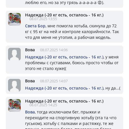
люблю его, но за эту грязь а-а-а-а-а 😡).
Надежда (-20 кг есть, осталось - 16 кг.)
08.07.2025 13:55
Света Бор
, мне помогла хотьба, скинула до 72
кг с 95 кг на ней и контроле калорийности. Так
что для меня не утопия, а рабочая модель.
Вова
08.07.2025 14:06
Надежда (-20 кг есть, осталось - 16 кг.)
, у меня
проблемы с суставами, боюсь просто чтобы от
этого не стало хуже((
Вова
08.07.2025 14:07
Надежда (-20 кг есть, осталось - 16 кг.)
, ну да...(
Надежда (-20 кг есть, осталось - 16 кг.)
08.07.2025 14:25
Вова
, тогда исключаем бег, прыжки и
переходите на спортивную хотьбу (эта та что
гуськом), хотьбу с палками и растяжку, те же