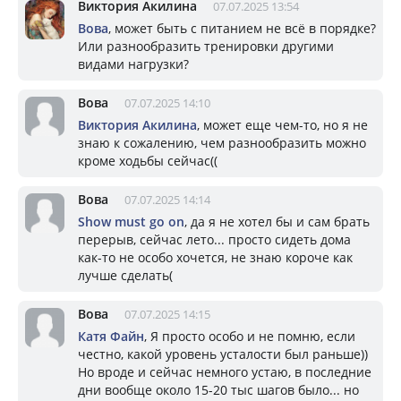
Виктория Акилина
07.07.2025 13:54
Вова
, может быть с питанием не всё в порядке?
Или разнообразить тренировки другими
видами нагрузки?
Вова
07.07.2025 14:10
Виктория Акилина
, может еще чем-то, но я не
знаю к сожалению, чем разнообразить можно
кроме ходьбы сейчас((
Вова
07.07.2025 14:14
Show must go on
, да я не хотел бы и сам брать
перерыв, сейчас лето... просто сидеть дома
как-то не особо хочется, не знаю короче как
лучше сделать(
Вова
07.07.2025 14:15
Катя Файн
, Я просто особо и не помню, если
честно, какой уровень усталости был раньше))
Но вроде и сейчас немного устаю, в последние
дни вообще около 15-20 тыс шагов было... но