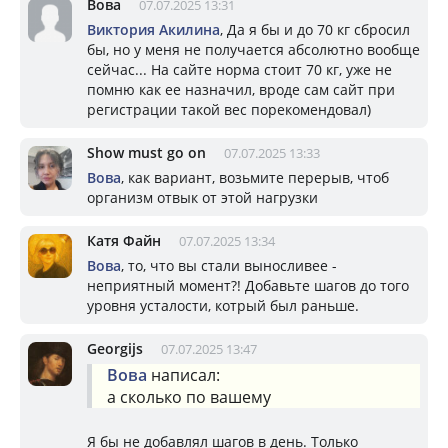
Вова
07.07.2025 13:31
Виктория Акилина
, Да я бы и до 70 кг сбросил
бы, но у меня не получается абсолютно вообще
сейчас... На сайте норма стоит 70 кг, уже не
помню как ее назначил, вроде сам сайт при
регистрации такой вес порекомендовал)
Show must go on
07.07.2025 13:33
Вова
, как вариант, возьмите перерыв, чтоб
организм отвык от этой нагрузки
Катя Файн
07.07.2025 13:34
Вова
, то, что вы стали выносливее -
неприятный момент?! Добавьте шагов до того
уровня усталости, котрый был раньше.
Georgijs
07.07.2025 13:47
Вова
написал:
а сколько по вашему
Я бы не добавлял шагов в день. Только