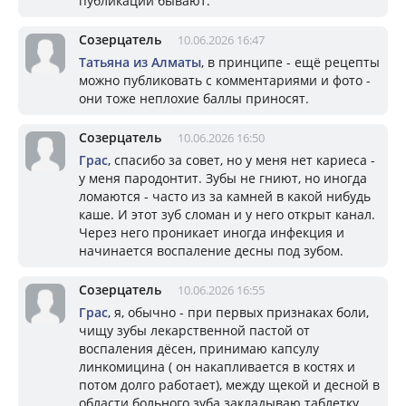
публикации бывают.
Созерцатель
10.06.2026 16:47
Татьяна из Алматы
, в принципе - ещё рецепты
можно публиковать с комментариями и фото -
они тоже неплохие баллы приносят.
Созерцатель
10.06.2026 16:50
Грас
, спасибо за совет, но у меня нет кариеса -
у меня пародонтит. Зубы не гниют, но иногда
ломаются - часто из за камней в какой нибудь
каше. И этот зуб сломан и у него открыт канал.
Через него проникает иногда инфекция и
начинается воспаление десны под зубом.
Созерцатель
10.06.2026 16:55
Грас
, я, обычно - при первых признаках боли,
чищу зубы лекарственной пастой от
воспаления дёсен, принимаю капсулу
линкомицина ( он накапливается в костях и
потом долго работает), между щекой и десной в
области больного зуба закладываю таблетку