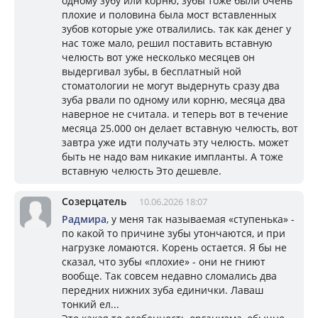
одному зубу или корню, зубы тоже были очень
плохие и половина была мост вставленных
зубов которые уже отвалились. так как денег у
нас тоже мало, решил поставить вставную
челюсть вот уже несколько месяцев он
выдергивал зубы, в бесплатный ной
стоматологии не могут выдернуть сразу два
зуба рвали по одному или корню, месяца два
наверное не считала. и теперь вот в течение
месяца 25.000 он делает вставную челюсть, вот
завтра уже идти получать эту челюсть. может
быть не надо вам никакие импланты. А тоже
вставную челюсть Это дешевле.
Созерцатель
10.06.2026 18:07
Радмира
, у меня так называемая «ступенька» -
по какой то причине зубы утончаются, и при
нагрузке ломаются. Корень остается. Я бы не
сказал, что зубы «плохие» - они не гниют
вообще. Так совсем недавно сломались два
передних нижних зуба единички. Лаваш
тонкий ел...