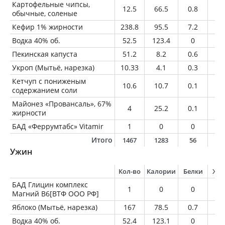
Картофельные чипсы,
12.5
66.5
0.8
4.
обычные, соленые
Кефир 1% жирности
238.8
95.5
7.2
2.
Водка 40% об.
52.5
123.4
0
0
Пекинская капуста
51.2
8.2
0.6
0.
Укроп (Мытьё, нарезка)
10.33
4.1
0.3
0.
Кетчуп с пониженым
10.6
10.7
0.1
0
содержанием соли
Майонез «Провансаль», 67%
4
25.2
0.1
2.
жирности
БАД «Феррумтабс» Vitamir
1
0
0
0
Итого
1467
1283
56
4
Ужин
Кол-во
Калории
Белки
Жи
БАД Глицин комплекс
1
0
0
0
Магний B6[ВТФ ООО РФ]
Яблоко (Мытьё, нарезка)
167
78.5
0.7
0.
Водка 40% об.
52.4
123.1
0
0