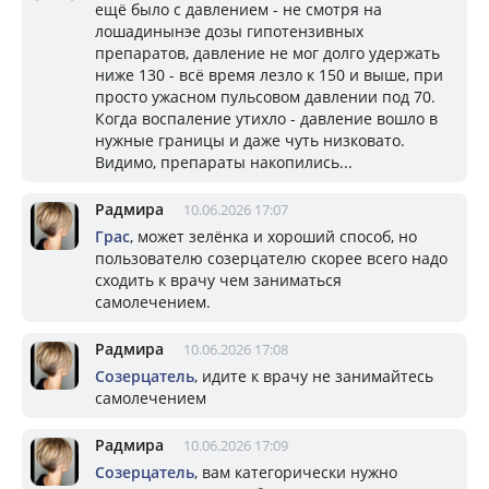
ещё было с давлением - не смотря на
лошадинынэе дозы гипотензивных
препаратов, давление не мог долго удержать
ниже 130 - всё время лезло к 150 и выше, при
просто ужасном пульсовом давлении под 70.
Когда воспаление утихло - давление вошло в
нужные границы и даже чуть низковато.
Видимо, препараты накопились...
Радмира
10.06.2026 17:07
Грас
, может зелёнка и хороший способ, но
пользователю созерцателю скорее всего надо
сходить к врачу чем заниматься
самолечением.
Радмира
10.06.2026 17:08
Созерцатель
, идите к врачу не занимайтесь
самолечением
Радмира
10.06.2026 17:09
Созерцатель
, вам категорически нужно