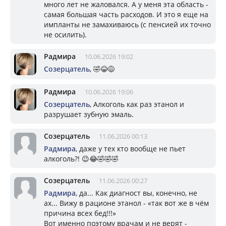
много лет не жаловался. А у меня эта область -
самая большая часть расходов. И это я еще на
импланты не замахиваюсь (с пенсией их точно
не осилить).
Радмира
10.06.2026 19:02
Созерцатель
, 🤣😂😅
Радмира
10.06.2026 19:06
Созерцатель
, Алкоголь как раз этанол и
разрушает зубную эмаль.
Созерцатель
11.06.2026 00:13
Радмира
, даже у тех кто вообще не пьет
алкоголь?! 😉😂🤣🤣🤣
Созерцатель
11.06.2026 00:27
Радмира
, да... Как диагност вы, конечно, не
ах... Вижу в рационе этанол - «так вот же в чём
причина всех бед!!!»
Вот именно поэтому врачам и не верят -