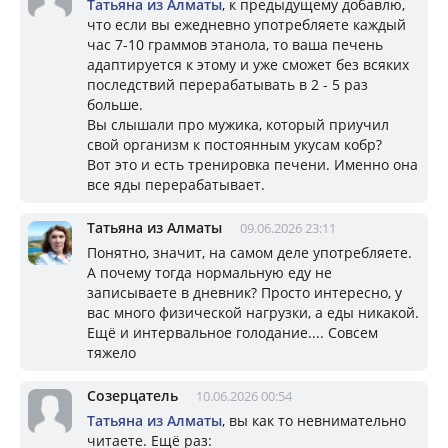
Татьяна из Алматы
, к предыдущему добавлю,
что если вы ежедневно употребляете каждый
час 7-10 граммов этанола, то ваша печень
адаптируется к этому и уже сможет без всяких
последствий перерабатывать в 2 - 5 раз
больше.
Вы слышали про мужика, который приучил
свой организм к постоянным укусам кобр?
Вот это и есть тренировка печени. Именно она
все яды перерабатывает.
Татьяна из Алматы
09.06.2026 23:11
Понятно, значит, на самом деле употребляете.
А почему тогда нормальную еду не
записываете в дневник? Просто интересно, у
вас много физической нагрузки, а еды никакой.
Ещё и интервальное голодание.... Совсем
тяжело
Созерцатель
10.06.2026 00:54
Татьяна из Алматы
, вы как то невнимательно
читаете. Ещё раз: