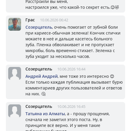
Расстроили вы меня,
настроился уже, что какой-то секрет есть.😉🤣
Грас
10.06.2026 06:42
Созерцатель
, очень помогает от зубной боли
при кариесе-обычная зеленка! Кончик спички
мокаете в неё и дальше касетесь больного
зуба. Пленка обволакивает и не пропускает
микробы, боль временно стихает. Зеленка с
зуба уходит за несколько часов.
Созерцатель
10.06.2026 16:44
Андрей Андрей
, мне тоже это интересно 😊
Если только каждая публикация вызывает бурю
комментариев других пользователей и ответов
на них. 🤔
Созерцатель
10.06.2026 16:45
Татьяна из Алматы
, а - прошу прощения,
сначала не заметил этого поста. Ну, в
принципе всё верно. И у меня такие