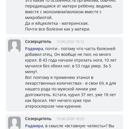
Это какая то особенность организма, обычно
передающаяся от матери ребёнку, видимо,
вместе с молозивом/молоком вместе с
микробиотой.
Да и яйцеклетка - материнская.
Почти все болезни как у матери.
Созерцатель
10.06.2026 18:12
Радмира
, почти - потому что часть болезней
добавил отец. Он вообще не пил, но много
курил. В 43 года начали отрезать ноги, 10 лет
мучился без обеих ног, в 53 года умер. За 5
минут.
Вот поэтому я применяю этанол в
лекарственных количествах - в свои 69, я для
нашего рода по мужской линии уже
долгожитель. Кстати, курил 37 лет, уже 18 лет
как бросил. Нет ничего хуже при
атеросклерозе чем курение.
Созерцатель
10.06.2026 18:25
Радмира
, в смысле «вставную челюсть»? Вы