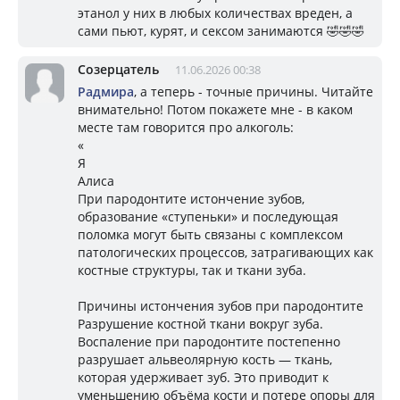
этанол у них в любых количествах вреден, а
сами пьют, курят, и сексом занимаются 🤣🤣🤣
Созерцатель
11.06.2026 00:38
Радмира
, а теперь - точные причины. Читайте
внимательно! Потом покажете мне - в каком
месте там говорится про алкоголь:
«
Я
Алиса
При пародонтите истончение зубов,
образование «ступеньки» и последующая
поломка могут быть связаны с комплексом
патологических процессов, затрагивающих как
костные структуры, так и ткани зуба.
Причины истончения зубов при пародонтите
Разрушение костной ткани вокруг зуба.
Воспаление при пародонтите постепенно
разрушает альвеолярную кость — ткань,
которая удерживает зуб. Это приводит к
уменьшению объёма кости и потере опоры для