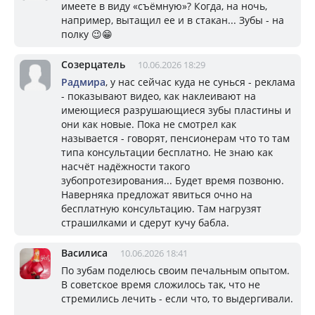
имеете в виду «съёмную»? Когда, на ночь,
например, вытащил ее и в стакан... Зубы - на
полку 😉😁
Созерцатель
10.06.2026 18:29
Радмира
, у нас сейчас куда не сунься - реклама
- показывают видео, как наклеивают на
имеющиеся разрушающиеся зубы пластины и
они как новые. Пока не смотрел как
называется - говорят, пенсионерам что то там
типа консультации бесплатно. Не знаю как
насчёт надёжности такого
зубопротезирования... Будет время позвоню.
Наверняка предложат явиться очно на
бесплатную консультацию. Там нагрузят
страшилками и сдерут кучу бабла.
Василиса
10.06.2026 18:41
По зубам поделюсь своим печальным опытом.
В советское время сложилось так, что не
стремились лечить - если что, то выдергивали.