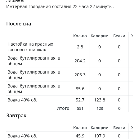
лишнее?
Интервал голодания составил 22 часа 22 минуты.
После сна
Кол-во
Калории
Белки
Жи
Настойка на красных
2.8
0
0
0
сосновых шишках
Вода, бутилированная, в
204.2
0
0
0
общем
Вода, бутилированная, в
206.3
0
0
0
общем
Вода, бутилированная, в
85.6
0
0
0
общем
Водка 40% об.
52.7
123.8
0
0
Итого
551
123
0
0
Завтрак
Кол-во
Калории
Белки
Жи
Водка 40% об.
45.9
107.9
0
0