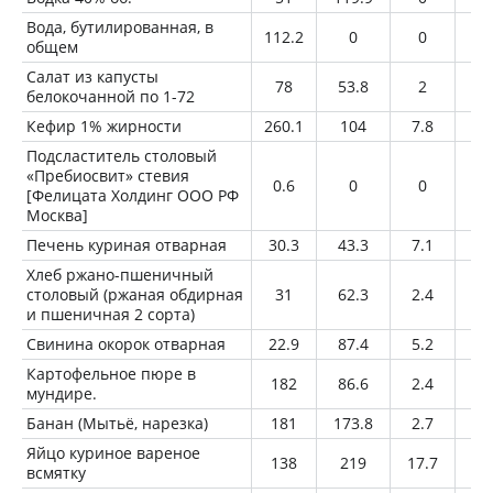
Вода, бутилированная, в
112.2
0
0
0
общем
Салат из капусты
78
53.8
2
3.
белокочанной по 1-72
Кефир 1% жирности
260.1
104
7.8
2.
Подсластитель столовый
«Пребиосвит» стевия
0.6
0
0
0
[Фелицата Холдинг ООО РФ
Москва]
Печень куриная отварная
30.3
43.3
7.1
1.
Хлеб ржано-пшеничный
столовый (ржаная обдирная
31
62.3
2.4
0.
и пшеничная 2 сорта)
Свинина окорок отварная
22.9
87.4
5.2
7.
Картофельное пюре в
182
86.6
2.4
0.
мундире.
Банан (Мытьё, нарезка)
181
173.8
2.7
0.
Яйцо куриное вареное
138
219
17.7
1
всмятку