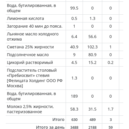
Вода, бутилированная, в
99.5
0
0
0
общем
Лимонная кислота
0.5
1.3
0
0
Загорание 40 мин до пояса.
1
0
0
0
Льняное масло холодного
6.4
56.6
0
6.
отжима
Сметана 25% жирности
40.9
102.3
1
10
Подсолнечное масло
9
80.9
0
9
Цикорий растворимый
4.5
15.2
0.2
0
Подсластитель столовый
«Пребиосвит» стевия
1.3
0
0
0
[Фелицата Холдинг ООО РФ
Москва]
Вода, бутилированная, в
189
0
0
0
общем
Молоко 2,5% жирности,
58.3
31.5
1.7
1.
пастеризованное
Итого
630
489
3
2
Итого за день
3488
2188
59
7