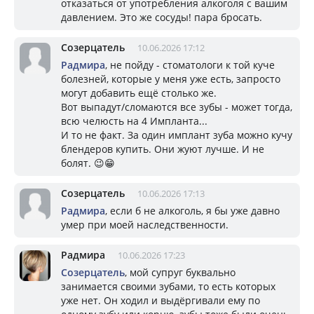
отказаться от употребления алкоголя с вашим
давлением. Это же сосуды! пара бросать.
Созерцатель
10.06.2026 17:12
Радмира
, не пойду - стоматологи к той куче
болезней, которые у меня уже есть, запросто
могут добавить ещё столько же.
Вот выпадут/сломаются все зубы - может тогда,
всю челюсть на 4 Импланта...
И то не факт. За один имплант зуба можно кучу
блендеров купить. Они жуют лучше. И не
болят. 😉😁
Созерцатель
10.06.2026 17:13
Радмира
, если б не алкоголь, я бы уже давно
умер при моей наследственности.
Радмира
10.06.2026 17:23
Созерцатель
, мой супруг буквально
занимается своими зубами, то есть которых
уже нет. Он ходил и выдёргивали ему по