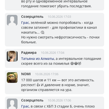
во рту и одновременное интервальное
голодание помогают убрать последствия.
Созерцатель
10.06.2026 17:03
Грас
, зелёнкой можно попробовать - когда
совсем затихнет - для профилактики в канал
накапать... 🤔
Но нужно смотреть нефротоксичность - почки
больные.
Радмира
10.06.2026 17:04
Татьяна из Алматы
, а интервальное голодание
скорее всего из-за похмелья 😅😂🤣
NOMI
10.06.2026 17:06
17 000 шагов и 11 км — вот это активность,
респект! 👍 И давление в норме, значит,
организм справляется на ура.
Созерцатель
10.06.2026 17:06
Грас
, в связи с ХБП 3 стадии Б, очень плохо