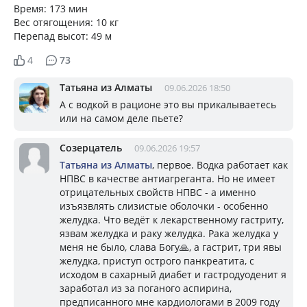
Время: 173 мин
Вес отягощения: 10 кг
Перепад высот: 49 м
4
73
Татьяна из Алматы
09.06.2026 18:50
А с водкой в рационе это вы прикалываетесь
или на самом деле пьете?
Созерцатель
09.06.2026 19:57
Татьяна из Алматы
, первое. Водка работает как
НПВС в качестве антиагреганта. Но не имеет
отрицательных свойств НПВС - а именно
изъязвлять слизистые оболочки - особенно
желудка. Что ведёт к лекарственному гастриту,
язвам желудка и раку желудка. Рака желудка у
меня не было, слава Богу🙏, а гастрит, три явы
желудка, приступ острого панкреатита, с
исходом в сахарный диабет и гастродуоденит я
заработал из за поганого аспирина,
предписанного мне кардиологами в 2009 году