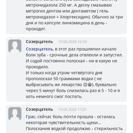
метронидазола 250 мг. А десну смазываю
метрогил дентом или дентаметом ( гель
метронидазол + Хлоргексидин). Обычно за три
дня и по капсуле линкомицина в день -
проходит.
Созерцатель
10.06.2026 16:59
Созерцатель
, в этот раз прошляпил начало
боли зуба - срочные дела отвлекли и запустил.
И содой постоянно полоскал - ни в какую не
проходило.
И только когда утром четвёртого дня
прополоскал 50 граммами водки ( не
выбрасывать же лекарство 😉😁), буквально
через 5 минут боль снизилась раз в 5 - 10 и я
хоть немного смог поспать.
Созерцатель
10.06.2026 17:01
Грас
, сейчас боль почти прошла - осталась
некоторая чувствительность щеки...
Полоскания водкой продолжаю - стерильность