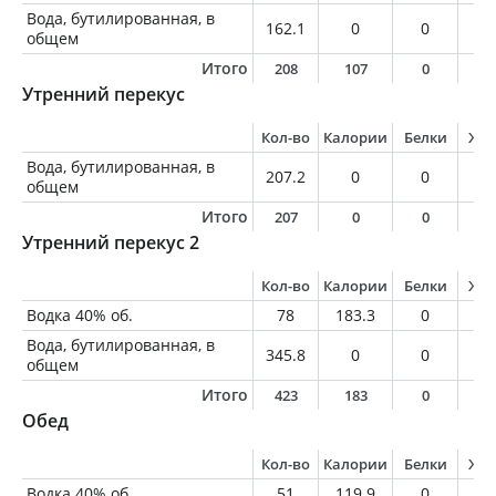
Вода, бутилированная, в
162.1
0
0
0
общем
Итого
208
107
0
0
Утренний перекус
Кол-во
Калории
Белки
Жи
Вода, бутилированная, в
207.2
0
0
0
общем
Итого
207
0
0
0
Утренний перекус 2
Кол-во
Калории
Белки
Жи
Водка 40% об.
78
183.3
0
0
Вода, бутилированная, в
345.8
0
0
0
общем
Итого
423
183
0
0
Обед
Кол-во
Калории
Белки
Жи
Водка 40% об.
51
119.9
0
0