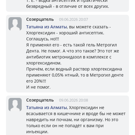
Т. Е. - водка антисептик и практически
безвредный - в отличие от всех других.
Созерцатель
09.06.2026 20:07
Татьяна из Алматы
, вы можете сказать -
Хлоргексидин - хороший антисептик.
Соглашусь, но!!!
Я применял его - есть такой гель Метрогил
Дента. Не помог. А что это такое? Это тот же
антибиотик метронидазол в комплексе с
хлоргексидином.
Причём, если водный раствор хлоргексидина
применяют 0,05% нтный, то в Метрогил денте
его 20%!!!
И не помог.
Созерцатель
09.06.2026 20:08
Татьяна из Алматы
, Хлоргексидин не
всасывается в кишечнике и вроде бы не может
навредить ни почкам, ни организму. Но это
только если он не попадёт к вам при
инъекции.