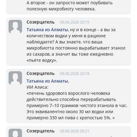
А второе - он запросто может поубивать
полезную микробиоту человека.
Созерцатель
09.06.2026 20:15
Татьяна из Алматы
, ну и в конце - а вы за
количеством водки у меня в рационе
наблюдаете? А вы знаете, что ваша
микробиотта постоянно вырабатывает этанол
из сахаров, а значит вы тоже ежедневно
«пьёте водку».
Созерцатель
09.06.2026 20:18
Татьяна из Алматы
,
ИИ Алиса:
«печень здорового взрослого человека
действительно способна перерабатывать
примерно 7–10 граммов чистого этанола в час.
Это эквивалентно около 30 мл водки или
примерно 330 мл пива с крепостью 5%. »
Созерцатель
09.06.2026 20:21