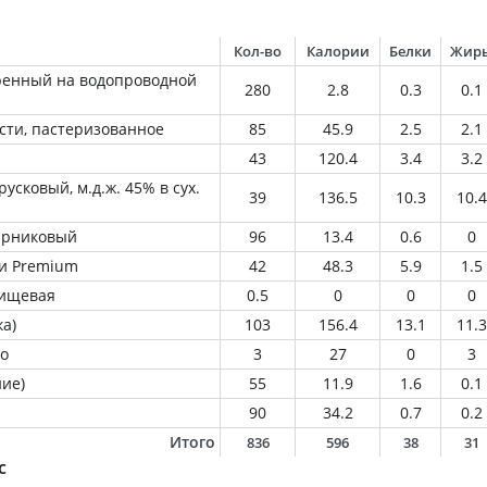
Кол-во
Калории
Белки
Жир
ренный на водопроводной
280
2.8
0.3
0.1
сти, пастеризованное
85
45.9
2.5
2.1
43
120.4
3.4
3.2
усковый, м.д.ж. 45% в сух.
39
136.5
10.3
10.4
парниковый
96
13.4
0.6
0
и Premium
42
48.3
5.9
1.5
пищевая
0.5
0
0
0
а)
103
156.4
13.1
11.3
о
3
27
0
3
ие)
55
11.9
1.6
0.1
90
34.2
0.7
0.2
Итого
836
596
38
31
с