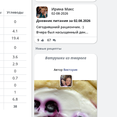
Ирина Макс
ы
Углеводы
02-08-2026
Дневник питания за 02.08.2026
0
Сегодняшний рациончик. :)
4.1
Вчера был насыщенный ден...
19.4
9
67
0
Новые рецепты
3.6
Ватрушки из творога
2.9
Автор
Виктория
0
0.7
0
1
6.8
38