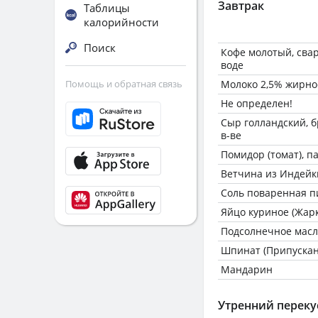
Завтрак
Таблицы
калорийности
Поиск
Кофе молотый, сва
воде
Помощь и обратная связь
Молоко 2,5% жирно
Не определен!
Сыр голландский, бр
в-ве
Помидор (томат), 
Ветчина из Индейк
Соль поваренная 
Яйцо куриное (Жарк
Подсолнечное масл
Шпинат (Припускан
Мандарин
Утренний переку