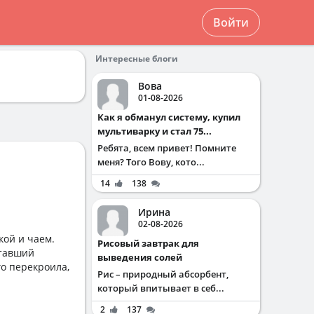
Войти
Интересные блоги
Вова
01-08-2026
Как я обманул систему, купил
мультиварку и стал 75...
Ребята, всем привет! Помните
меня? Того Вову, кото...
14
138
Ирина
02-08-2026
кой и чаем.
Рисовый завтрак для
ставший
выведения солей
го перекроила,
Рис – природный абсорбент,
который впитывает в себ...
2
137