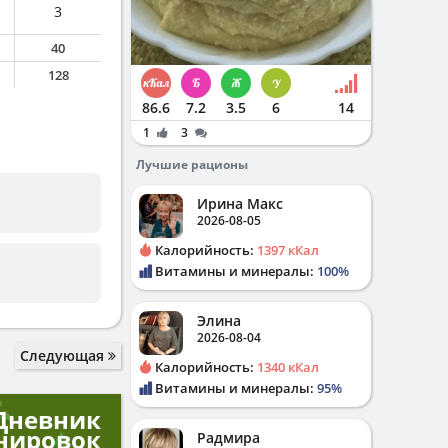
3
40
128
86.6
7.2
3.5
6
14
1
3
Лучшие рационы
Ирина Макс
2026-08-05
Калорийность:
1397 кКал
Витамины и минералы:
100%
Элина
2026-08-04
Следующая
Калорийность:
1340 кКал
Витамины и минералы:
95%
Дневник
нировок
Радмира