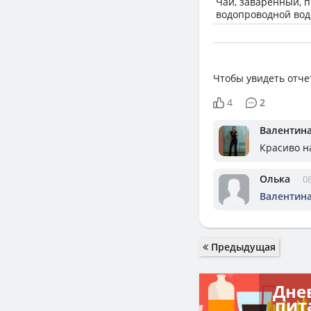
Чай, заваренный, 
водопроводной вод
Чтобы увидеть отче
4
2
Валентин
Красиво н
Олька
08
Валентин
Предыдущая
Дне
пит