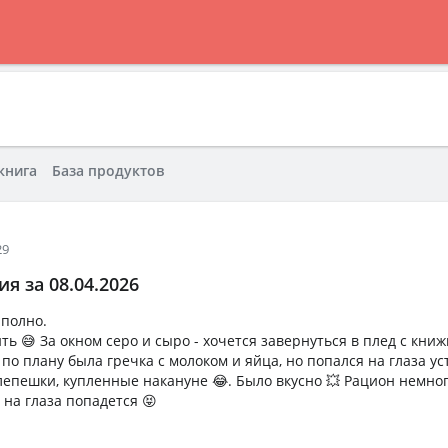
книга
База продуктов
29
я за 08.04.2026
 полно.
ь 😅 За окном серо и сыро - хочется завернуться в плед с книж
по плану была гречка с молоком и яйца, но попался на глаза у
лепешки, купленные накануне 😂. Было вкусно 💥 Рацион немно
 на глаза попадется 😝