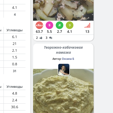
4.1
4
ы
Углеводы
63.7
5.5
2.7
4.1
13
6.1
2
3
21
Творожно-кабачковая
2.1
намазка
1.5
Автор
Оксана Б
0.8
31
ы
Углеводы
4.8
2.4
30.6