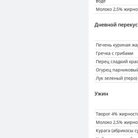
воде
Молоко 2,5% жирно
Дневной перекус
Печень куриная ж
Гречка с грибами
Перец сладкий кра
Огурец парниковы
Лук зеленый (перо)
Ужин
Творог 4% жирност
Молоко 2,5% жирно
Курага (абрикосы с