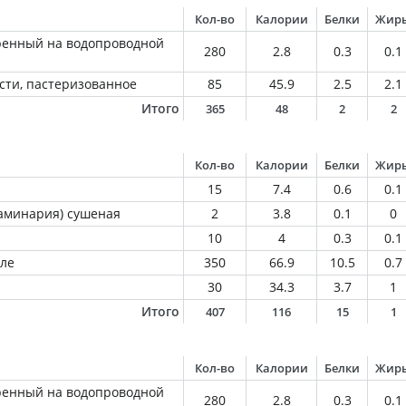
Кол-во
Калории
Белки
Жир
ренный на водопроводной
280
2.8
0.3
0.1
сти, пастеризованное
85
45.9
2.5
2.1
Итого
365
48
2
2
Кол-во
Калории
Белки
Жир
15
7.4
0.6
0.1
ламинария) сушеная
2
3.8
0.1
0
10
4
0.3
0.1
ле
350
66.9
10.5
0.7
30
34.3
3.7
1
Итого
407
116
15
1
Кол-во
Калории
Белки
Жир
ренный на водопроводной
280
2.8
0.3
0.1