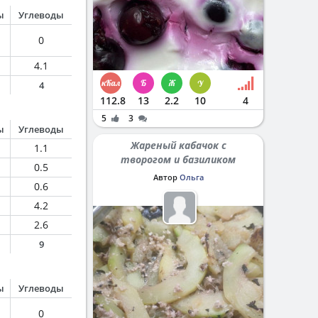
ы
Углеводы
0
4.1
4
112.8
13
2.2
10
4
5
3
ы
Углеводы
Жареный кабачок с
1.1
творогом и базиликом
0.5
Автор
Ольга
0.6
4.2
2.6
9
ы
Углеводы
0