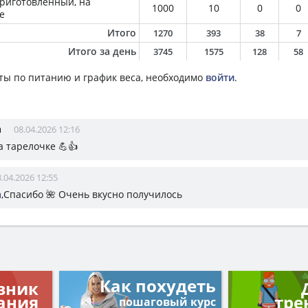
приготовленный, на
1000
10
0
0
е
Итого
1270
393
38
7
Итого за день
3745
1575
128
58
ты по питанию и график веса, необходимо
войти
.
а
08.04.2026 12:16
а тарелочке 💪👍
.04.2026 12:55
а
,Спасибо 🌺 Очень вкусно получилось
Как похудеть
вник
ания
тре
пошаговый курс