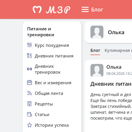
Блог
Питание и
Олька
тренировки
Курс похудения
Блог
Кулинарная 
Дневник питания
Дневник
Олька
тренировок
08.04.2026 14:
Вес и измерения
Дневник питани
Общая лента
День суетный и дел
Еще бы лень победит
Рецепты
Завтрак стихийный, 
шпинат, ветчина и 
Статьи
посмотрим, что еще
Истории успеха