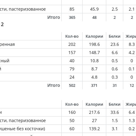
сти, пастеризованное
85
45.9
2.5
2.1
Итого
365
48
2
2
 2
Кол-во
Калории
Белки
Жир
аренная
202
198.6
23.6
8.3
157
148.7
6.6
4.2
сный
40
10.8
0.5
0
й
79
8.7
0.6
0.1
24
4.8
0.3
0
Итого
502
371
31
12
Кол-во
Калории
Белки
Жир
и
160
217.6
33.6
6.4
сти, пастеризованное
50
27
1.5
1.3
ушеные без косточки)
60
139.2
3.1
0.2