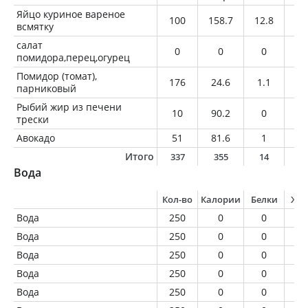
Яйцо куриное вареное
100
158.7
12.8
11
всмятку
салат
0
0
0
0
помидора,перец,огурец
Помидор (томат),
176
24.6
1.1
0
парниковый
Рыбий жир из печени
10
90.2
0
1
трески
Авокадо
51
81.6
1
7.
Итого
337
355
14
2
Вода
Кол-во
Калории
Белки
Жи
Вода
250
0
0
0
Вода
250
0
0
0
Вода
250
0
0
0
Вода
250
0
0
0
Вода
250
0
0
0