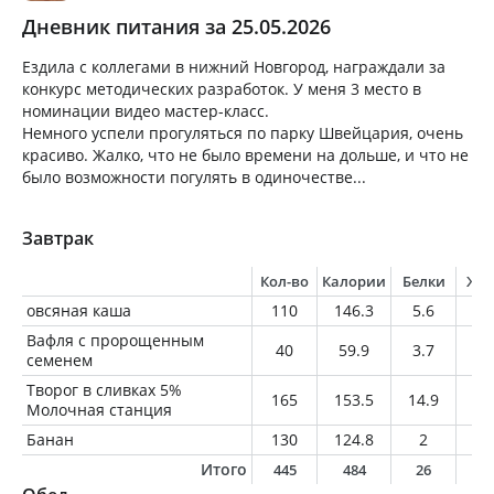
Дневник питания за 25.05.2026
Ездила с коллегами в нижний Новгород, награждали за
конкурс методических разработок. У меня 3 место в
номинации видео мастер-класс.
Немного успели прогуляться по парку Швейцария, очень
красиво. Жалко, что не было времени на дольше, и что не
было возможности погулять в одиночестве...
Завтрак
Кол-во
Калории
Белки
Жи
овсяная каша
110
146.3
5.6
4.
Вафля с пророщенным
40
59.9
3.7
1.
семенем
Творог в сливках 5%
165
153.5
14.9
8.
Молочная станция
Банан
130
124.8
2
0.
Итого
445
484
26
1