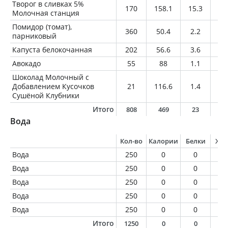
Творог в сливках 5%
170
158.1
15.3
8.
Молочная станция
Помидор (томат),
360
50.4
2.2
0
парниковый
Капуста белокочанная
202
56.6
3.6
0.
Авокадо
55
88
1.1
8.
Шоколад Молочный с
Добавлением Кусочков
21
116.6
1.4
7.
Сушёной Клубники
Итого
808
469
23
2
Вода
Кол-во
Калории
Белки
Жи
Вода
250
0
0
0
Вода
250
0
0
0
Вода
250
0
0
0
Вода
250
0
0
0
Вода
250
0
0
0
Итого
1250
0
0
0