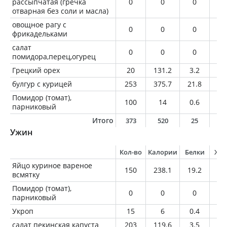
рассыпчатая (гречка
0
0
0
0
отварная без соли и масла)
овощное рагу с
0
0
0
0
фрикадельками
салат
0
0
0
0
помидора,перец,огурец
Грецкий орех
20
131.2
3.2
12
булгур с курицей
253
375.7
21.8
15
Помидор (томат),
100
14
0.6
0
парниковый
Итого
373
520
25
2
Ужин
Кол-во
Калории
Белки
Жи
Яйцо куриное вареное
150
238.1
19.2
17
всмятку
Помидор (томат),
0
0
0
0
парниковый
Укроп
15
6
0.4
0.
салат пекинская капуста
203
119.6
3.5
8.