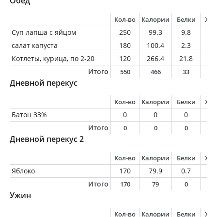
Обед
Кол-во
Калории
Белки
Жи
Суп лапша с яйцом
250
99.3
9.8
1.
салат капуста
180
100.4
2.3
6.
Котлеты, курица, по 2-20
120
266.4
21.8
12
Итого
550
466
33
1
Дневной перекус
Кол-во
Калории
Белки
Жи
Батон 33%
0
0
0
0
Итого
0
0
0
0
Дневной перекус 2
Кол-во
Калории
Белки
Жи
Яблоко
170
79.9
0.7
0.
Итого
170
79
0
0
Ужин
Кол-во
Калории
Белки
Жи