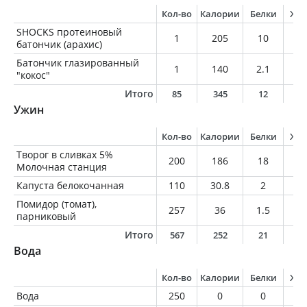
Кол-во
Калории
Белки
Жи
SHOCKS протеиновый
1
205
10
1
батончик (арахис)
Батончик глазированный
1
140
2.1
10
"кокос"
Итого
85
345
12
2
Ужин
Кол-во
Калории
Белки
Жи
Творог в сливках 5%
200
186
18
1
Молочная станция
Капуста белокочанная
110
30.8
2
0.
Помидор (томат),
257
36
1.5
0
парниковый
Итого
567
252
21
1
Вода
Кол-во
Калории
Белки
Жи
Вода
250
0
0
0