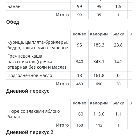
Банан
99
95
1.5
0.
Итого
99
95
1
0
Обед
Кол-во
Калории
Белки
Жи
Курица, цыплята-бройлеры,
95
185.3
23.8
9.
бедро, только мясо, тушеное
Гречневая каша
рассыпчатая (гречка
340
343.1
14.2
3.
отварная без соли и масла)
Подсолнечное масло
18
161.8
0
1
Итого
453
690
38
3
Дневной перекус
Кол-во
Калории
Белки
Жи
Пюре со злаками яблоко
160
113.6
1.1
0
банан
Итого
160
113
1
0
Дневной перекус 2