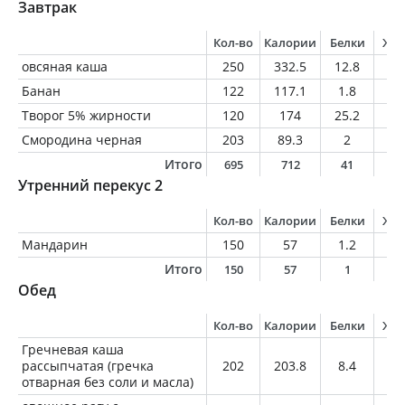
Завтрак
Кол-во
Калории
Белки
Жи
овсяная каша
250
332.5
12.8
9.
Банан
122
117.1
1.8
0.
Творог 5% жирности
120
174
25.2
6
Смородина черная
203
89.3
2
0.
Итого
695
712
41
1
Утренний перекус 2
Кол-во
Калории
Белки
Жи
Мандарин
150
57
1.2
0.
Итого
150
57
1
0
Обед
Кол-во
Калории
Белки
Жи
Гречневая каша
рассыпчатая (гречка
202
203.8
8.4
2.
отварная без соли и масла)