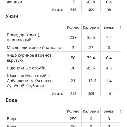
Финики
15
43.8
0.4
0.
Итого
515
409
38
1
Ужин
Кол-во
Калории
Белки
Жи
Помидор (томат),
239
33.5
1.4
0
парниковый
Масло оливковое Спанолли
3
27
0
3
Яйцо куриное вареное
50
79.4
6.4
5.
вкрутую
Пшеничные отруби
30
49.5
4.8
1.
Шоколад Молочный с
Добавлением Кусочков
21
116.6
1.4
7.
Сушёной Клубники
Итого
343
305
14
1
Вода
Кол-во
Калории
Белки
Жи
Вода
250
0
0
0
Вода
250
0
0
0