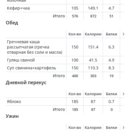
яблочная
Кефир+чиа
105
149.1
4.7
6.
Итого
576
872
51
3
Обед
Кол-во
Калории
Белки
Жи
Гречневая каша
рассыпчатая (гречка
150
151.4
6.3
1.
отварная без соли и масла)
Гуляш свиной
100
41.5
4.9
1.
Суп свинина+картофель
150
110.3
8.3
2.
Итого
400
303
19
5
Дневной перекус
Кол-во
Калории
Белки
Жи
Яблоко
185
87
0.7
0.
Итого
185
87
0
0
Ужин
Кол-во
Калории
Белки
Жи