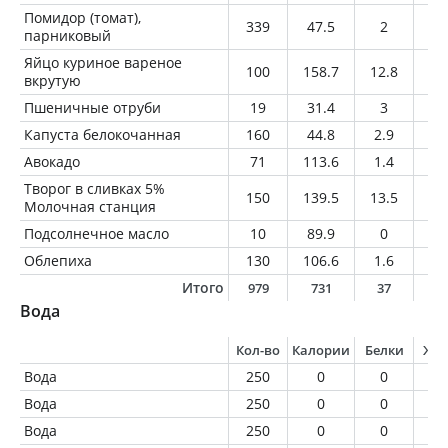
Помидор (томат),
339
47.5
2
0
парниковый
Яйцо куриное вареное
100
158.7
12.8
11
вкрутую
Пшеничные отруби
19
31.4
3
0.
Капуста белокочанная
160
44.8
2.9
0.
Авокадо
71
113.6
1.4
10
Творог в сливках 5%
150
139.5
13.5
7.
Молочная станция
Подсолнечное масло
10
89.9
0
1
Облепиха
130
106.6
1.6
7
Итого
979
731
37
4
Вода
Кол-во
Калории
Белки
Жи
Вода
250
0
0
0
Вода
250
0
0
0
Вода
250
0
0
0