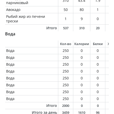
310
43.4
1.9
0
парниковый
Авокадо
50
80
1
7.
Рыбий жир из печени
1
9
0
1
трески
Итого
537
310
20
1
Вода
Кол-во
Калории
Белки
Жи
Вода
250
0
0
0
Вода
250
0
0
0
Вода
250
0
0
0
Вода
250
0
0
0
Вода
250
0
0
0
Вода
250
0
0
0
Вода
250
0
0
0
Вода
250
0
0
0
Итого
2000
0
0
0
Итого за день
3459
1610
96
6