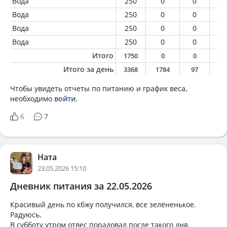
Вода
250
0
0
0
Вода
250
0
0
0
Вода
250
0
0
0
Вода
250
0
0
0
Итого
1750
0
0
0
Итого за день
3368
1784
97
7
Чтобы увидеть отчеты по питанию и график веса,
необходимо
войти
.
6
7
Ната
23.05.2026 15:10
Дневник питания за 22.05.2026
Красивый день по кбжу получился, все зелёненькое.
Радуюсь.
В субботу утром отвес порадовал после такого дня.