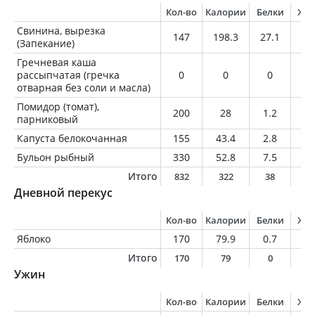
Кол-во
Калории
Белки
Жи
Свинина, вырезка
147
198.3
27.1
9.
(Запекание)
Гречневая каша
рассыпчатая (гречка
0
0
0
0
отварная без соли и масла)
Помидор (томат),
200
28
1.2
0
парниковый
Капуста белокочанная
155
43.4
2.8
0.
Бульон рыбный
330
52.8
7.5
2.
Итого
832
322
38
1
Дневной перекус
Кол-во
Калории
Белки
Жи
Яблоко
170
79.9
0.7
0.
Итого
170
79
0
0
Ужин
Кол-во
Калории
Белки
Жи