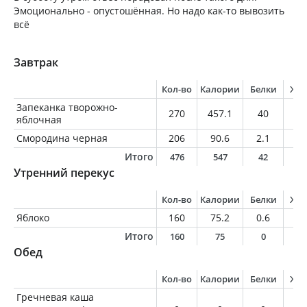
Эмоционально - опустошённая. Но надо как-то вывозить
всё
Завтрак
Кол-во
Калории
Белки
Жи
Запеканка творожно-
270
457.1
40
11
яблочная
Смородина черная
206
90.6
2.1
0.
Итого
476
547
42
1
Утренний перекус
Кол-во
Калории
Белки
Жи
Яблоко
160
75.2
0.6
0.
Итого
160
75
0
0
Обед
Кол-во
Калории
Белки
Жи
Гречневая каша