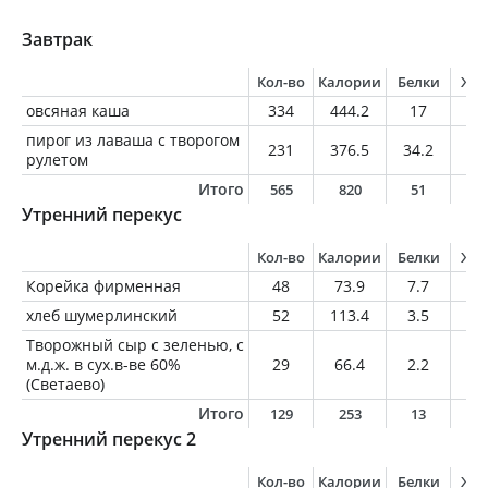
Завтрак
Кол-во
Калории
Белки
Жи
овсяная каша
334
444.2
17
12
пирог из лаваша с творогом
231
376.5
34.2
12
рулетом
Итого
565
820
51
2
Утренний перекус
Кол-во
Калории
Белки
Жи
Корейка фирменная
48
73.9
7.7
4.
хлеб шумерлинский
52
113.4
3.5
0.
Творожный сыр с зеленью, с
м.д.ж. в сух.в-ве 60%
29
66.4
2.2
5.
(Светаево)
Итого
129
253
13
1
Утренний перекус 2
Кол-во
Калории
Белки
Жи