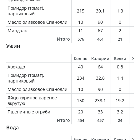
Помидор (томат),
215
30.1
1.3
0
парниковый
Масло оливковое Спанолли
10
90
0
1
Миндаль
11
67
2
5.
Итого
576
461
21
2
Ужин
Кол-во
Калории
Белки
Жи
Авокадо
40
64
0.8
5.
Помидор (томат),
234
32.8
1.4
0
парниковый
Масло оливковое Спанолли
10
90
0
1
Яйцо куриное вареное
150
238.1
19.2
17
вкрутую
Пшеничные отруби
20
33
3.2
0.
Итого
454
457
24
3
Вода
Кол-во
Калории
Белки
Жи