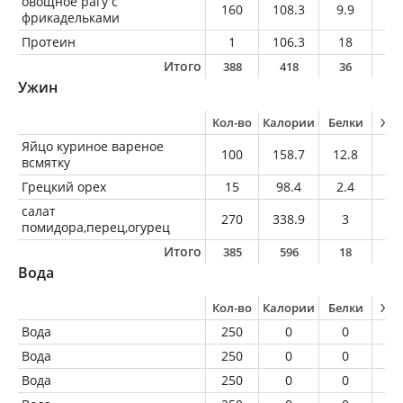
овощное рагу с
160
108.3
9.9
3.
фрикадельками
Протеин
1
106.3
18
0.
Итого
388
418
36
5
Ужин
Кол-во
Калории
Белки
Жи
Яйцо куриное вареное
100
158.7
12.8
11
всмятку
Грецкий орех
15
98.4
2.4
9.
салат
270
338.9
3
28
помидора,перец,огурец
Итого
385
596
18
4
Вода
Кол-во
Калории
Белки
Жи
Вода
250
0
0
0
Вода
250
0
0
0
Вода
250
0
0
0