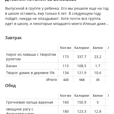
Выпускной в группе у ребенка. Его мы решили еще на год
в школе оставить, ему только 6 лет. В следующем году
пойдёт, никуда не опаздывает. Хотя почти вся группа
идет в школу, и некоторые младшего моего Илюши даже...
Завтрак
Кол-во
Калории
Белки
Жи
пирог из лаваша с творогом
173
337.7
23.2
8.
рулетом
Банан
113
108.5
1.7
0.
Творог домик в деревне 5%
134
121.9
10.6
6.
Итого
420
568
35
1
Обед
Кол-во
Калории
Белки
Жи
Гречневая лапша вареная
160
150.9
5
0.
овощное рагу с
180
123.3
12.8
4.
фрикадельками