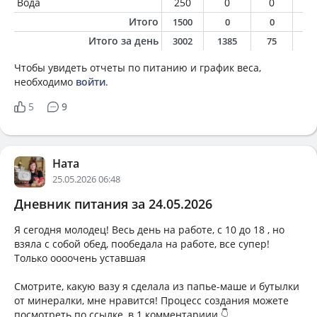
Вода
250
0
0
0
Итого
1500
0
0
0
Итого за день
3002
1385
75
6
Чтобы увидеть отчеты по питанию и график веса,
необходимо
войти
.
5
9
Ната
25.05.2026 06:48
Дневник питания за 24.05.2026
Я сегодня молодец! Весь день на работе, с 10 до 18 , но
взяла с собой обед, пообедала на работе, все супер!
Только оооочень уставшая
Смотрите, какую вазу я сделала из папье-маше и бутылки
от минералки, мне нравится! Процесс создания можете
посмотреть по ссылке, в 1 комментариии 👇