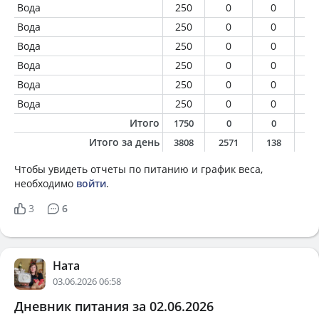
Вода
250
0
0
0
Вода
250
0
0
0
Вода
250
0
0
0
Вода
250
0
0
0
Вода
250
0
0
0
Вода
250
0
0
0
Итого
1750
0
0
0
Итого за день
3808
2571
138
10
Чтобы увидеть отчеты по питанию и график веса,
необходимо
войти
.
3
6
Ната
03.06.2026 06:58
Дневник питания за 02.06.2026