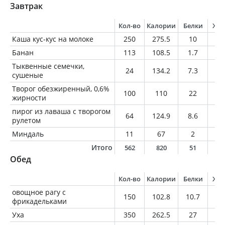
Завтрак
Кол-во
Калории
Белки
Жи
Каша кус-кус на молоке
250
275.5
10
8.
Банан
113
108.5
1.7
0.
Тыквенные семечки,
24
134.2
7.3
11
сушеные
Творог обезжиренный, 0,6%
100
110
22
0.
жирности
пирог из лаваша с творогом
64
124.9
8.6
3.
рулетом
Миндаль
11
67
2
5.
Итого
562
820
51
3
Обед
Кол-во
Калории
Белки
Жи
овощное рагу с
150
102.8
10.7
3.
фрикадельками
Уха
350
262.5
27
12