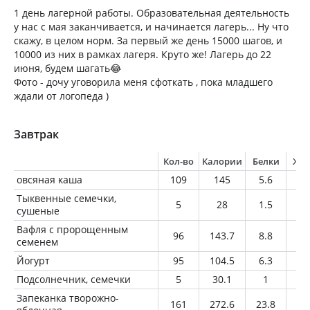
1 день лагерной работы. Образовательная деятельность
у нас с мая заканчивается, и начинается лагерь... Ну что
скажу, в целом норм. За первый же день 15000 шагов, и
10000 из них в рамках лагеря. Круто же! Лагерь до 22
июня, будем шагать😂
Фото - дочу уговорила меня сфоткать , пока младшего
ждали от логопеда )
Завтрак
Кол-во
Калории
Белки
Жи
овсяная каша
109
145
5.6
4.
Тыквенные семечки,
5
28
1.5
2.
сушеные
Вафля с пророщенным
96
143.7
8.8
3.
семенем
Йогурт
95
104.5
6.3
3.
Подсолнечник, семечки
5
30.1
1
2.
Запеканка творожно-
161
272.6
23.8
6.