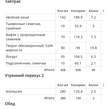
Завтрак
Кол-во
Калории
Белки
Жи
овсяная каша
142
188.9
7.2
5.
Тыквенные семечки,
10
55.9
3
4.
сушеные
Вафля с пророщенным
79
118.3
7.3
3.
семенем
Творог обезжиренный, 0,6%
90
99
19.8
0.
жирности
Йогурт
95
104.5
6.3
3.
Подсолнечник, семечки
10
60.1
2.1
5.
Итого
426
626
45
2
Утренний перекус 2
Кол-во
Калории
Белки
Жи
Апельсин
280
120.4
2.5
0.
Итого
280
120
2
0
Обед