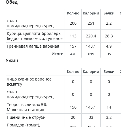
Обед
Кол-во
Калории
Белки
Жи
салат
200
251
2.2
21
помидора,перец,огурец
Курица, цыплята-бройлеры,
113
220.4
28.3
11
бедро, только мясо, тушеное
Гречневая лапша вареная
157
148.1
4.9
0.
Итого
470
619
35
3
Ужин
Кол-во
Калории
Белки
Жи
Яйцо куриное вареное
0
0
0
0
всмятку
салат
0
0
0
0
помидора,перец,огурец
Творог в сливках 5%
156
145.1
14
7.
Молочная станция
Пшеничные отруби
20
33
3.2
0.
Помидор (томат),