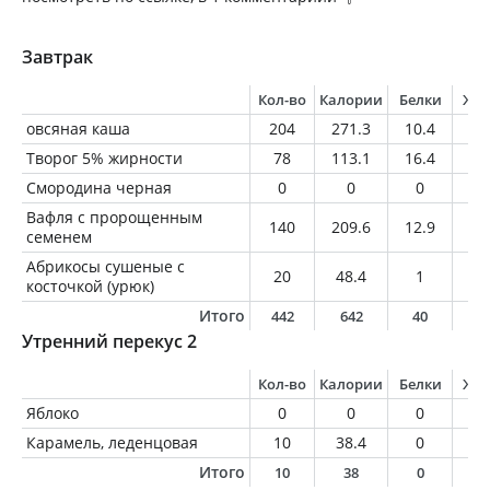
Завтрак
Кол-во
Калории
Белки
Жи
овсяная каша
204
271.3
10.4
7.
Творог 5% жирности
78
113.1
16.4
3.
Смородина черная
0
0
0
0
Вафля с пророщенным
140
209.6
12.9
5.
семенем
Абрикосы сушеные с
20
48.4
1
0.
косточкой (урюк)
Итого
442
642
40
1
Утренний перекус 2
Кол-во
Калории
Белки
Жи
Яблоко
0
0
0
0
Карамель, леденцовая
10
38.4
0
0
Итого
10
38
0
0