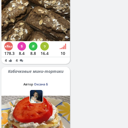
178.3
8.4
8.8
16.4
10
4
4
Кабачковые мини-тортики
Автор
Оксана Б