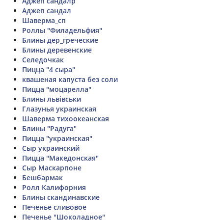
Аджеп сандалр
Аджеп сандал
Шаверма_сп
Роллы "Филадельфия"
Блины дер_греческие
Блины деревенские
Селедочкак
Пицца "4 сыра"
квашеная капуста без соли
Пицца "моцарелла"
Блины львівськи
Глазунья украинская
Шаверма тихоокеанская
Блины "Радуга"
Пицца "украинская"
Сыр украинский
Пицца "Македонская"
Сыр Маскарпоне
Бешбармак
Ролл Калифорния
Блины скандинавские
Печенье сливовое
Печенье "Шоколадное"