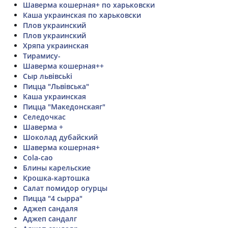
Шаверма кошерная+ по харьковски
Каша украинская по харьковски
Плов украинский
Плов украинский
Хряпа украинская
Тирамису-
Шаверма кошерная++
Сыр львiвсьki
Пицца "Львiвська"
Каша украинская
Пицца "Македонскаяг"
Селедочкас
Шаверма +
Шоколад дубайский
Шаверма кошерная+
Cola-cao
Блины карельские
Крошка-картошка
Салат помидор огурцы
Пицца "4 сырра"
Аджеп сандаля
Аджеп сандалг