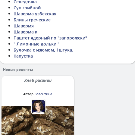
Селедочка
Суп грибной
Шаверма узбекская
Блины греческие
Шавермя
Шаверма к
Паштет ядерный по "запорожски"
" Лимонные дольки "
Булочка с изюмом, 1штука.
Капустка
Новые рецепты
Хлеб ржаной
Автор
Валентина