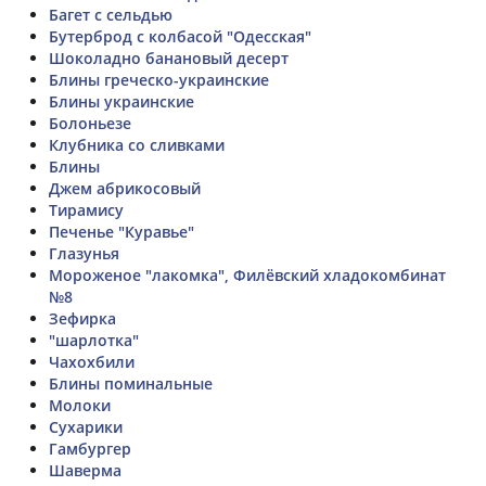
Багет с сельдью
Бутерброд с колбасой "Одесская"
Шоколадно банановый десерт
Блины греческо-украинские
Блины украинские
Болоньезе
Клубника со сливками
Блины
Джем абрикосовый
Тирамису
Печенье "Куравье"
Глазунья
Мороженое "лакомка", Филёвский хладокомбинат
№8
Зефирка
"шарлотка"
Чахохбили
Блины поминальные
Молоки
Сухарики
Гамбургер
Шаверма