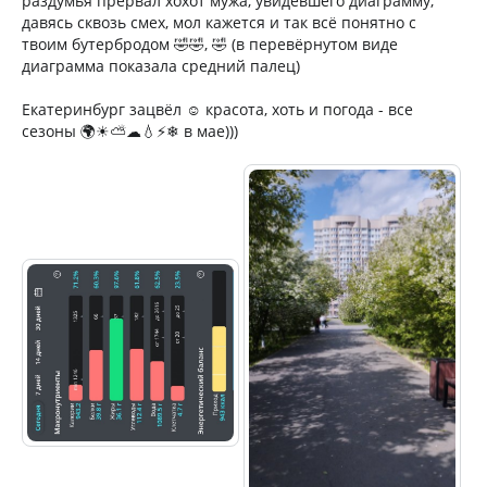
раздумья прервал хохот мужа, увидевшего диаграмму,
давясь сквозь смех, мол кажется и так всё понятно с
твоим бутербродом 🤣🤣, 🤣 (в перевёрнутом виде
диаграмма показала средний палец)
Екатеринбург зацвёл ☺ красота, хоть и погода - все
сезоны 🌍☀⛅☁💧⚡❄ в мае)))