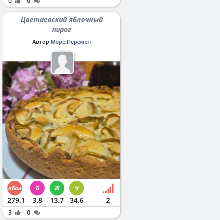
0
0
Цветаевский яблочный
пирог
Автор
Море Перемен
279.1
3.8
13.7
34.6
2
3
0