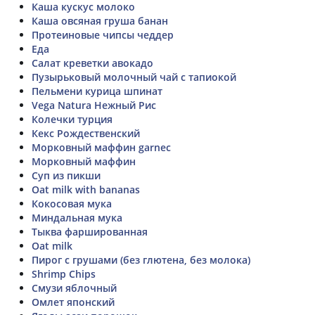
Каша кускус молоко
Каша овсяная груша банан
Протеиновые чипсы чеддер
Еда
Салат креветки авокадо
Пузырьковый молочный чай с тапиокой
Пельмени курица шпинат
Vega Natura Нежный Рис
Колечки турция
Кекс Рождественский
Морковный маффин garnec
Морковный маффин
Суп из пикши
Oat milk with bananas
Кокосовая мука
Миндальная мука
Тыква фаршированная
Oat milk
Пирог с грушами (без глютена, без молока)
Shrimp Chips
Смузи яблочный
Омлет японский