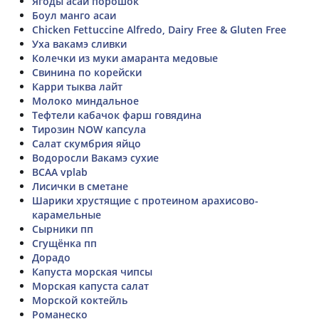
Ягоды асаи порошок
Боул манго асаи
Chicken Fettuccine Alfredo, Dairy Free & Gluten Free
Уха вакамэ сливки
Колечки из муки амаранта медовые
Свинина по корейски
Карри тыква лайт
Молоко миндальное
Тефтели кабачок фарш говядина
Тирозин NOW капсула
Салат скумбрия яйцо
Водоросли Вакамэ сухие
BCAA vplab
Лисички в сметане
Шарики хрустящие с протеином арахисово-
карамельные
Сырники пп
Сгущёнка пп
Дорадо
Капуста морская чипсы
Морская капуста салат
Морской коктейль
Романеско