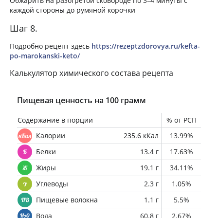
Обжарить на разогретой сковороде по 3–4 минуты с
каждой стороны до румяной корочки
Шаг 8.
Подробно рецепт здесь
https://rezeptzdorovya.ru/kefta-
po-marokanski-keto/
Калькулятор химического состава рецепта
Пищевая ценность на 100 грамм
Содержание в порции
% от РСП
Калории
235.6 кКал
13.99%
Белки
13.4 г
17.63%
Жиры
19.1 г
34.11%
Углеводы
2.3 г
1.05%
Пищевые волокна
1.1 г
5.5%
Вода
60.8 г
2.67%