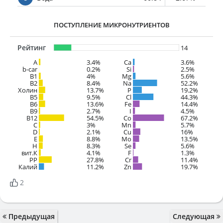
ПОСТУПЛЕНИЕ МИКРОНУТРИЕНТОВ
Рейтинг
14
A
3.4%
Ca
3.6%
b-car
0.2%
Si
2.5%
В1
4%
Mg
5.6%
B2
8.4%
Na
52.2%
Холин
13.7%
P
19.2%
B5
9.5%
Cl
44.3%
B6
13.6%
Fe
14.4%
B9
2.7%
I
4.5%
B12
54.5%
Co
67.2%
C
3%
Mn
5.7%
D
2.1%
Cu
16%
E
8.8%
Mo
13.5%
H
8.3%
Se
5.6%
вит.К
4.1%
F
1.3%
PP
27.8%
Cr
11.4%
Калий
11.2%
Zn
19.7%
2
Предыдущая
Следующая