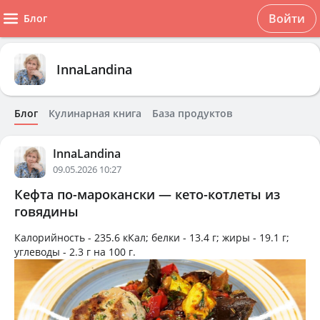
Войти
Блог
InnaLandina
Блог
Кулинарная книга
База продуктов
InnaLandina
09.05.2026 10:27
Кефта по-марокански — кето-котлеты из
говядины
Калорийность -
235.6 кКал
; белки -
13.4 г
; жиры -
19.1 г
;
углеводы -
2.3 г
на
100 г
.