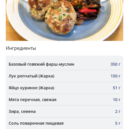
Ингредиенты
Базовый говяжий фарш-муслин
350 г
Лук репчатый (Жарка)
150 г
Яйцо куриное (Жарка)
51 г
Мята перечная, свежая
10 г
Зира, семена
2 г
Соль поваренная пищевая
5 г