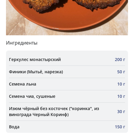
Ингредиенты
Геркулес монастырский
200 г
Финики (Мытьё, нарезка)
50 г
Семена льна
10 г
Семена чиа, сушеные
10 г
Изюм чёрный без косточек ("коринка", из
30 г
винограда Черный Коринф)
Вода
150 г