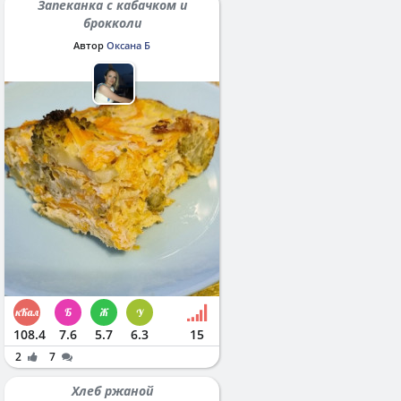
Запеканка с кабачком и
брокколи
Автор
Оксана Б
108.4
7.6
5.7
6.3
15
2
7
Хлеб ржаной