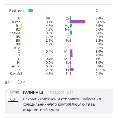
Рейтинг
7
A
0%
Ca
3.4%
b-car
0.1%
Si
61.5%
В1
4.5%
Mg
6.6%
B2
1.2%
Na
0.6%
Холин
0.6%
P
5.8%
B5
2.2%
Cl
0.1%
B6
2.1%
Fe
3.3%
B9
1.2%
I
0.1%
B12
~
Co
0.2%
C
0.4%
Mn
8.4%
D
~
Cu
9.1%
E
0.4%
Mo
1%
H
0.9%
Se
3.9%
вит.К
0.5%
F
0.9%
PP
2.9%
Cr
13.1%
Калий
4.8%
Zn
2.1%
3
2
ГАЛИНА Ш
15.05.2026 10:55
Накрыть коленкой и отправить набухать в
холодильник 🤣это круто🤣Люблю т9 за
искрометный юмор