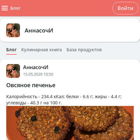
Войти
Блог
АннасочИ
Блог
Кулинарная книга
База продуктов
АннасочИ
15.05.2026 10:50
Овсяное печенье
Калорийность -
234.4 кКал
; белки -
6.6 г
; жиры -
4.4 г
;
углеводы -
40.3 г
на
100 г
.