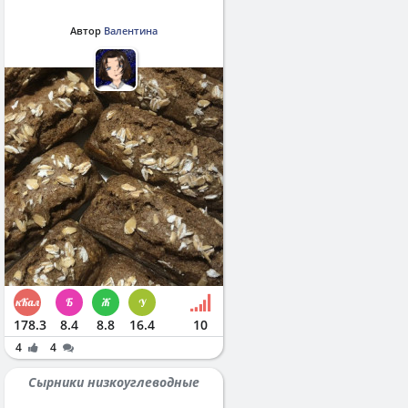
Автор
Валентина
178.3
8.4
8.8
16.4
10
4
4
Сырники низкоуглеводные