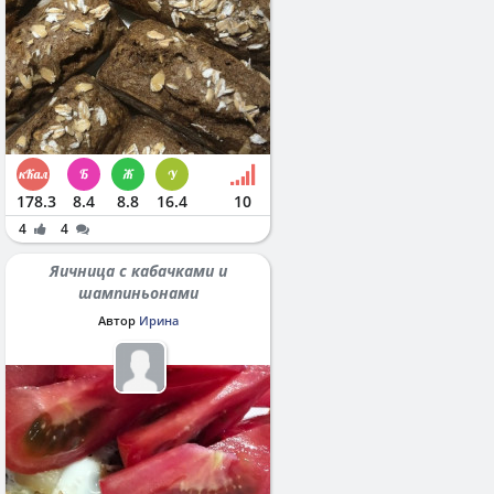
178.3
8.4
8.8
16.4
10
4
4
Яичница с кабачками и
шампиньонами
Автор
Ирина