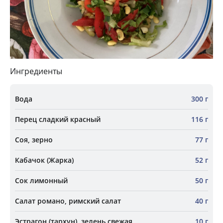
Ингредиенты
Вода
300 г
Перец сладкий красный
116 г
Соя, зерно
77 г
Кабачок (Жарка)
52 г
Сок лимонный
50 г
Салат романо, римский салат
40 г
Эстрагон (тархун), зелень свежая
10 г