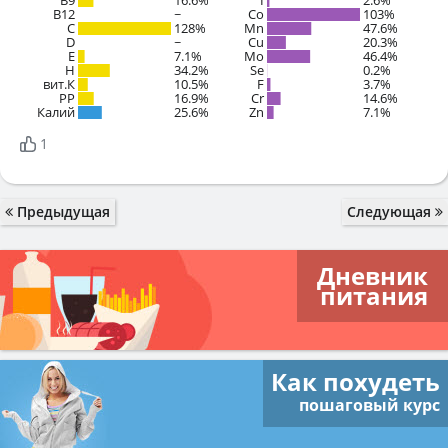
B9
16.6%
I
2.6%
B12
~
Co
103%
C
128%
Mn
47.6%
D
~
Cu
20.3%
E
7.1%
Mo
46.4%
H
34.2%
Se
0.2%
вит.К
10.5%
F
3.7%
PP
16.9%
Cr
14.6%
Калий
25.6%
Zn
7.1%
1
Предыдущая
Следующая
Дневник
питания
Как похудеть
пошаговый курс