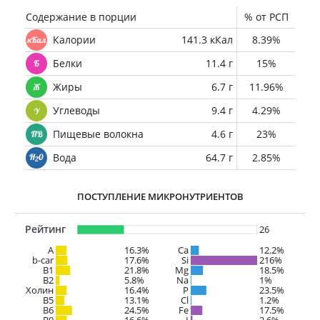
Содержание в порции
% от РСП
Калории
141.3 кКал
8.39%
Белки
11.4 г
15%
Жиры
6.7 г
11.96%
Углеводы
9.4 г
4.29%
Пищевые волокна
4.6 г
23%
Вода
64.7 г
2.85%
ПОСТУПЛЕНИЕ МИКРОНУТРИЕНТОВ
Рейтинг
26
A
16.3%
Ca
12.2%
b-car
17.6%
Si
216%
В1
21.8%
Mg
18.5%
B2
5.8%
Na
1%
Холин
16.4%
P
23.5%
B5
13.1%
Cl
1.2%
B6
24.5%
Fe
17.5%