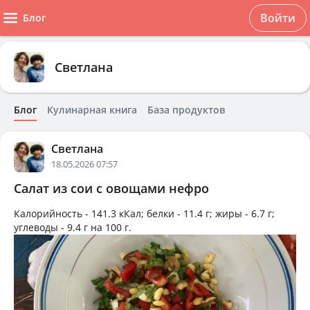
Войти
Блог
Светлана
Блог
Кулинарная книга
База продуктов
Светлана
18.05.2026 07:57
Салат из сои с овощами нефро
Калорийность -
141.3 кКал
; белки -
11.4 г
; жиры -
6.7 г
;
углеводы -
9.4 г
на
100 г
.